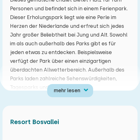
Personen und befindet sich in einem Ferienpark.
Mo
Di
Mi
Do
Fr
Sa
So
Dieser Erholungspark liegt wie eine Perle im
27
28
29
30
31
01
02
Herzen der Niederlande und erfreut sich jedes
Jahr großer Beliebtheit bei Jung und Alt. Sowohl
03
04
05
06
07
08
09
im als auch außerhalb des Parks gibt es für
jeden etwas zu entdecken. Beispielsweise
10
11
12
13
14
15
16
verfügt der Park über einen einzigartigen
überdachten Allwetterbereich. Außerhalb des
17
18
19
20
21
22
23
Parks laden zahlreiche Sehenswürdigkeiten,
Tagesparks und verschiedene
mehr lesen
24
25
26
27
28
29
30
Naturschutzgebiete zum Erkunden ein. In der
Umgebung können Sie wunderbar Rad fahren
31
01
02
03
04
05
06
und wandern.
Resort Bosvallei
Es gibt einen Wohn- und Essbereich mit
Fernseher. Die Küche ist mit einem 4-Flammen-