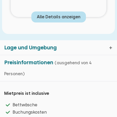
Alle Details anzeigen
Lage und Umgebung
Preisinformationen
(ausgehend von 4
Personen)
Ede, Gelderland
Kartenanzeige
Mietpreis ist inclusive
Bettwäsche
Ede liegt neben dem Nationale Park De Hoge Veluwe
Buchungskosten
und ist von natürlicher Schönheit umgeben. Es ist