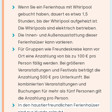
Badezimmer
Schlafplätze: 3
Niederländische Fernsehsender
Wenn Sie ein Ferienhaus mit Whirlpool
Bett: Etagenbett
Strand (am Meer)
35,2 km
−
+
Boden:
gebucht haben, dauert es etwa 1,5
Anzahl der Erwachsene
See
15,0 km
Küche
Stunden, bis der Whirlpool aufgeheizt ist.
Bett: Einzel
Erdgeschoss
Supermarkt
4,0 km
Die Whirlpools sind elektrisch betrieben.
Backofen
−
+
Restaurant
0,1 km
Anzahl der Kinder
Einrichtungen:
Die Innen- und Außenausstattung dieser
Kombi Backofen/Mikrowelle
Dorf/Stadtzentrum
5,0 km
Waschen-Handbassin
Ferienhaüser kann variieren.
Mikrowelle
Wald
2,0 km
−
+
Anzahl der Babys
Schlafzimmer
Für Gruppen wie Freundeskreise kann vor
Toilet
Freizeitsee
31,0 km
Geschirrspüler
Ort eine Anzahlung von bis zu 100 € pro
Ebenerdige Dusche
Angelgewässer
31,0 km
Kühlschrank
−
+
Boden:
Anzahl der Haustiere
Person fällig werden. Bei größeren
Golfplatz
11,3 km
Kühlschrank mit Gefrierfach
Veranstaltungen und Festivals beträgt die
Erdgeschoss
Nationalpark
11,2 km
Gefrierschrank
Anzahlung 500 € pro Unterkunft. Bei
Vergnügungspark
33,3 km
Schlafplätze: 2
kombinierten Veranstaltungen und
Nespresso
Zugbahnhof
5,8 km
Löschen
Verwenden
Bett: Einzel
Buchungen für mehr als fünf Personen gilt
Wasserkocher
Bushaltestelle
2,5 km
die Anzahlung pro Person.
Toaster
In den haustierfreundlichen Ferienhaüser
Aktivitäten in der