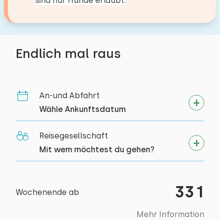
sind nur Hunde erlaubt.
Draußen
Umgebung
Garten
Kanu fahren
Reiten
Mit Terrasse
Endlich mal raus
Spazieren
Gartenmöbel
Rad fahren
Tennis
An-und Abfahrt
Schwimmen
Wähle Ankunftsdatum
Reisegesellschaft
Mit wem möchtest du gehen?
331
Wochenende ab
Mehr Information