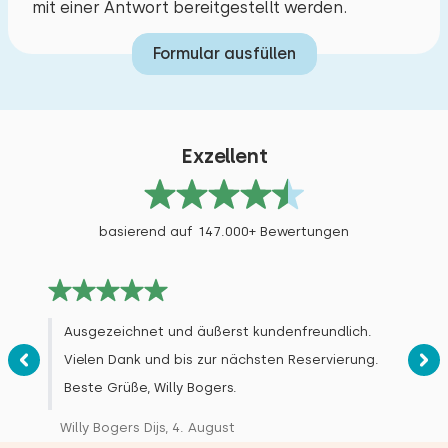
mit einer Antwort bereitgestellt werden.
Schwimmen
Min. 1 badkamer op begane grond
Tolle Lage. Wunderschönes Radfahrgebiet. Alles
war super. Die Gastfreundschaft war
Mind. 1 Badezimmer im Erdgeschoss
Formular ausfüllen
erstklassig.
Gepflasterter und stufenloser Zugang
Parkplatz an der Unterkunft
Antwort des Eigentümers:
Ladestation für Mobilitäts-Scooter
Exzellent
Vielen Dank für Ihr positives Feedback. Sie
Abstellraum für Mobilitäts-Scooter
waren sehr angenehme Gäste. Wir hoffen, Sie
Breiter Zugangsweg (mindestens 90 cm)
bald wieder bei uns begrüßen zu dürfen.
basierend auf 147.000+ Bewertungen
Schwellenfreie Innentüren im Erdgeschoss
Alle Bewertungen
Ausgezeichnet und äußerst kundenfreundlich.
Vielen Dank und bis zur nächsten Reservierung.
Beste Grüße, Willy Bogers.
Willy Bogers Dijs, 4. August