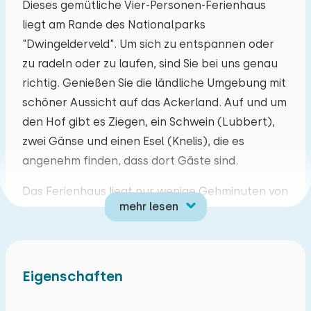
Dieses gemütliche Vier-Personen-Ferienhaus
liegt am Rande des Nationalparks
Mo
Di
Mi
Do
Fr
Sa
So
"Dwingelderveld". Um sich zu entspannen oder
27
28
29
30
31
01
02
zu radeln oder zu laufen, sind Sie bei uns genau
richtig. Genießen Sie die ländliche Umgebung mit
03
04
05
06
07
08
09
schöner Aussicht auf das Ackerland. Auf und um
den Hof gibt es Ziegen, ein Schwein (Lubbert),
10
11
12
13
14
15
16
zwei Gänse und einen Esel (Knelis), die es
angenehm finden, dass dort Gäste sind.
17
18
19
20
21
22
23
Das Ferienhaus liegt nur wenige Gehminuten von
mehr lesen
dem schönen grünen Dorf Dwingeloo mit seinen
24
25
26
27
28
29
30
vielen Rad- und Wanderwegen entfernt. Das
Dwingelderveld und das Drents-Friese-Wold
31
01
02
03
04
05
06
erreichen Sie zu Fuß und mit dem Fahrrad. Auch
Eigenschaften
das Freibad von Dwingeloo ist zu Fuß erreichbar.