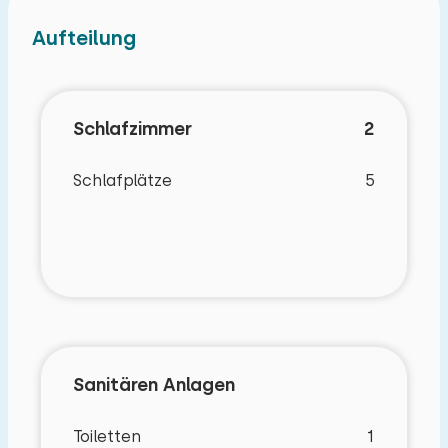
Aufteilung
Schlafzimmer
2
Schlafplätze
5
Eigenschaften
Sanitären Anlagen
Toiletten
1