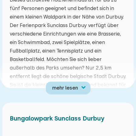
fünf Personen geeignet und befindet sich in
Mo
Di
Mi
Do
Fr
Sa
So
einem kleinen Waldpark in der Nähe von Durbuy.
27
28
29
30
31
01
02
Der Ferienpark Sunclass Durbuy verfügt über
verschiedene Einrichtungen wie eine Brasserie,
03
04
05
06
07
08
09
ein Schwimmbad, zwei Spielplätze, einen
Fußballplatz, einen Tennisplatz und ein
10
11
12
13
14
15
16
Basketballfeld. Möchten Sie sich lieber
außerhalb des Parks umsehen? Nur 2,5 km
17
18
19
20
21
22
23
entfernt liegt die schöne belgische Stadt Durbuy.
Sie ist die kleinste Stadt Belgiens und bekannt für
mehr lesen
24
25
26
27
28
29
30
ihre schönen Brasserien und Restaurants. In der
Umgebung gibt es viele Wanderwege, Radwege
31
01
02
03
04
05
06
und Outdoor-Aktivitäten. Der Adventure Park
Bungalowpark Sunclass Durbuy
Durbuy ist der ideale Ort für lustige und
aufregende Indoor- und Outdoor-Aktivitäten!