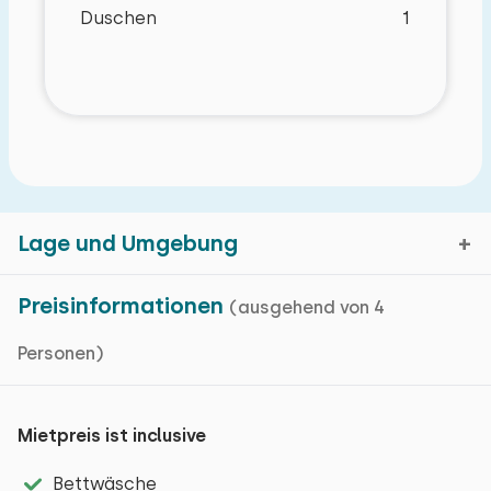
Grundlegende Merkmale
Duschen
1
Ferienhaus
Auf einem Ferienpark
Einfamilienhaus
Wohnfläche: 75 m² m²
Herd
Internet
Lage und Umgebung
Waschmaschine
Wässchetrockner
Preisinformationen
(ausgehend von 4
Kinderstuhl: 1
Personen)
Durbuy, Belgischen-Luxemburg
Energieverbrauch: unbekannt
Kartenanzeige
Mietpreis ist inclusive
Wohnzimmer
Reisegesellschaft
TV
Bettwäsche