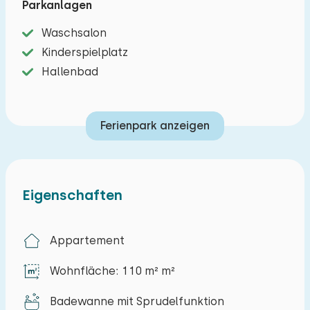
Parkanlagen
ist mit einer Kochgelegenheit, einer
Kombimikrowelle, einem Geschirrspüler, einem
Waschsalon
Kühlschrank mit Gefrierfach,
Kinderspielplatz
Filterkaffeemaschine, Nespresso und einem
Hallenbad
Wasserkocher ausgestattet. Es gibt zwei
Schlafzimmer mit Einzelbetten und ein
Ferienpark anzeigen
Schlafzimmer mit Etagenbetten. Im Wohnzimmer
gibt es ein bequemes Doppelschlafsofa. Es gibt
zwei Badezimmer, eines davon mit Dusche,
Sprudelbad, Waschbecken und Toilette. Es gibt
Eigenschaften
ein zweites Badezimmer mit Toilette,
Waschbecken und Dusche. Jede Wohnung hat
Appartement
ihre eigenen Gartenmöbel, die im gemeinsamen
Garten genutzt werden können.
Wohnfläche: 110 m² m²
Badewanne mit Sprudelfunktion