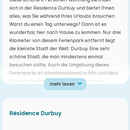
sich in der Residence Durbuy und bietet Ihnen
Mo
Di
Mi
Do
Fr
Sa
So
alles, was Sie während Ihres Urlaubs brauchen.
27
28
29
30
31
01
02
Warst du einen Tag unterwegs? Dann ist es
wunderbar, hier nach Hause zu kommen. Nur drei
03
04
05
06
07
08
09
Kilometer von diesem Ferienpark entfernt liegt
die kleinste Stadt der Welt: Durbuy. Eine sehr
10
11
12
13
14
15
16
schöne Stadt, die man mindestens einmal
besuchen sollte. Auch die Umgebung dieses
17
18
19
20
21
22
23
Ferienparks ist atemberaubend schön und ideal
für verschiedene Outdoor-Aktivitäten wie
mehr lesen
24
25
26
27
28
29
30
Reiten, Kanufahren und Mountainbiken.
Diese Wohnung für acht Personen befindet sich
31
01
02
03
04
05
06
im ersten Stock. Sie erreichen die Wohnung über
Résidence Durbuy
eine Außentreppe. Das Wohnzimmer bietet einen
Ess- und Sitzbereich mit TV und Kamin. Die Küche