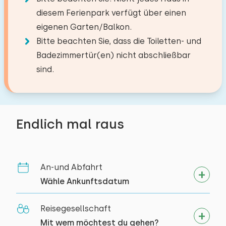
Boden:
Gartenmöbel
diesem Ferienpark verfügt über einen
1. Stock
Juli 2023
8,7
Toilettenraum
eigenen Garten/Balkon.
Patrick van den Abeelen
Schlafplätze: 2
Bitte beachten Sie, dass die Toiletten- und
Wellness-Einrichtungen
Toiletten:
1
Badezimmertür(en) nicht abschließbar
Bett: Etagenbett
Badewanne mit Sprudelfunktion
Alle Bewertungen
sind.
Bettdecke(n): Einzelbettdecke
Endlich mal raus
An-und Abfahrt
Wähle Ankunftsdatum
Reisegesellschaft
Mit wem möchtest du gehen?