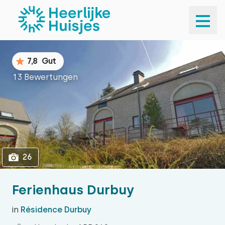
1
26
7,8
Gut
13 Bewertungen
26
Ferienhaus Durbuy
in
Résidence Durbuy