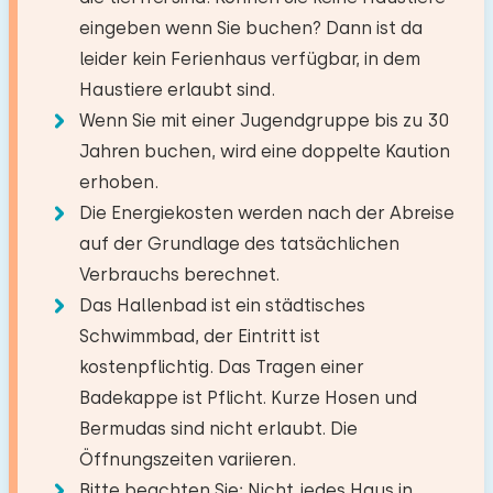
Die maximal zulässige Personenzahl in diesem
Badewanne mit Sprudelfunktion
Golfplatz
4,8 km
abgerechnet werden. Dies hätte man vorher
eingeben wenn Sie buchen? Dann ist da
Haus beträgt 8.
Sie können zusätzliche Babys
Wohnzimmer
Nationalpark
34,0 km
kommunizieren können. Ansonsten haben wir
Dusche im Bad
leider kein Ferienhaus verfügbar, in dem
mitbringen (1).
Vergnügungspark
3,1 km
uns sehr wohl gefühlt und das Ferienhaus war
Deutsche Fernsehsender
Haustiere erlaubt sind.
Schlafzimmer
Zugbahnhof
4,0 km
wunderbar geräumig.
Wenn Sie mit einer Jugendgruppe bis zu 30
Feuerplatz
−
+
Anzahl der Erwachsene
Jahren buchen, wird eine doppelte Kaution
Boden:
Badezimmer
Aktivitäten in der
erhoben.
1. Stock
Küche
−
+
Umgebung
Anzahl der Kinder
Die Energiekosten werden nach der Abreise
Juli 2024
Boden:
Kombi Backofen/Mikrowelle
8,7
Schlafplätze: 2
auf der Grundlage des tatsächlichen
Kanu fahren
Johan Lamaire
Geschirrspüler
1. Stock
Verbrauchs berechnet.
−
+
Bett: Einzel
Anzahl der Babys
Reiten
Kühlschrank mit Gefrierfach
Das Hallenbad ist ein städtisches
Bettdecke(n): Einzelbettdecke
Spazieren
Original anzeigen
Einrichtungen:
Schwimmbad, der Eintritt ist
Filter Kaffeemaschine
−
+
Rad fahren
Anzahl der Haustiere
Waschen-Handbassin
Unser Haus war in Ordnung, wir waren auch mit
kostenpflichtig. Das Tragen einer
Nespresso
Schwimmen
dem Empfang, der guten Erklärung und der
Toilet
Badekappe ist Pflicht. Kurze Hosen und
Wasserkocher
guten Lage sehr zufrieden
DuschKabine
Bermudas sind nicht erlaubt. Die
Schlafzimmer
Öffnungszeiten variieren.
Löschen
Verwenden
Draußen
Bitte beachten Sie: Nicht jedes Haus in