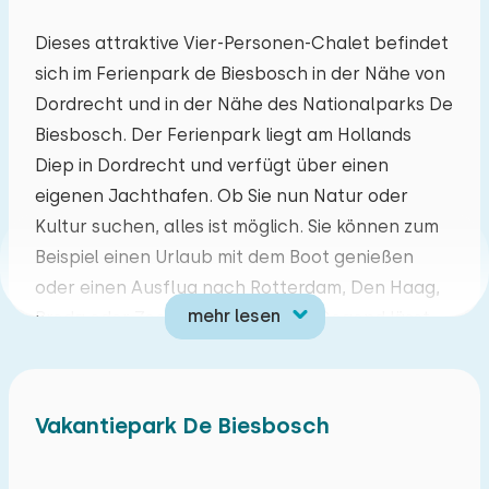
Mo
Di
Mi
Do
Fr
Sa
So
Dieses attraktive Vier-Personen-Chalet befindet
sich im Ferienpark de Biesbosch in der Nähe von
27
28
29
30
31
01
02
Dordrecht und in der Nähe des Nationalparks De
Biesbosch. Der Ferienpark liegt am Hollands
03
04
05
06
07
08
09
Diep in Dordrecht und verfügt über einen
eigenen Jachthafen. Ob Sie nun Natur oder
10
11
12
13
14
15
16
Kultur suchen, alles ist möglich. Sie können zum
Beispiel einen Urlaub mit dem Boot genießen
17
18
19
20
21
22
23
oder einen Ausflug nach Rotterdam, Den Haag,
mehr lesen
Breda oder Zeeland machen. Die Gegend lässt
24
25
26
27
28
29
30
sich hervorragend mit dem Fahrrad, dem Boot
oder zu Fuß erkunden, was sehr zu empfehlen
31
01
02
03
04
05
06
ist. In nur 15 Kilometern Entfernung können Sie
Vakantiepark De Biesbosch
Golf spielen, und für die Liebhaber des
Reitsports gibt es in anderthalb Kilometern