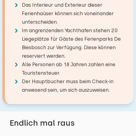
Umgebung
Abmessungen: 80 x 200
Erdgeschoss
Das Interieur und Exterieur dieser
Mikrowelle
Bettdecke(n): Einzelbettdecke
−
+
Segeln
Ferienhaüser können sich voneinander
Anzahl der Kinder
Einrichtungen:
Kühlschrank
Spazieren
unterscheiden.
Waschen-Handbassin
Rad fahren
Wasserkocher
Im angrenzenden Yachthafen stehen 20
−
+
Anzahl der Babys
Toilet
Schwimmen
Liegeplätze für Gäste des Ferienparks De
Schlafzimmer
DuschKabine
Biesbosch zur Verfügung. Diese können
Draußen
Anzahl der Haustiere
Nicht erlaubt
reserviert werden.
Privatparkplätze: 1
Boden:
Alle Personen ab 18 Jahren zahlen eine
Mit Terrasse
Erdgeschoss
Touristensteuer.
Gartenmöbel
Der Hauptbucher muss beim Check-in
Löschen
Verwenden
Schlafplätze: 2
Sonnenschirm
anwesend sein, um sich auszuweisen.
Bett: Einzel
Abmessungen: 80 x 200
Zugänglichkeit
Bettdecke(n): Einzelbettdecke
Vollständig im Erdgeschoss
Endlich mal raus
Parkplatz an der Unterkunft