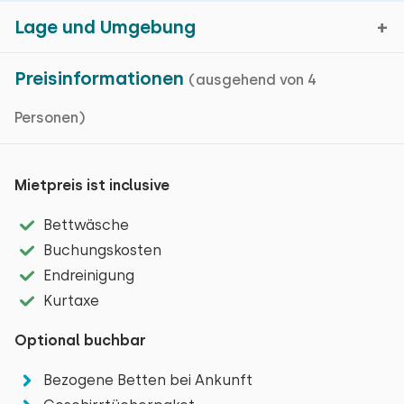
Lage und Umgebung
Preisinformationen
(ausgehend von 4
Personen)
Dordrecht, Sued-Holland
Kartenanzeige
Mietpreis ist inclusive
Bettwäsche
Das wasserreiche Dordrecht liegt direkt neben dem
Buchungskosten
wunderschönen Nationalpark De Biesbosch, der
Endreinigung
aufgrund der sichtbaren Gezeitenunterschiede eine
Kurtaxe
einzigartige Naturlandschaft aufweist. Sie können
diesen Park perfekt mit Ihren Wanderschuhen
Optional buchbar
erkunden, aber auch vom Wasser aus können Sie all
Bezogene Betten bei Ankunft
die Wasserbecken, Weidenwälder und Wasservögel