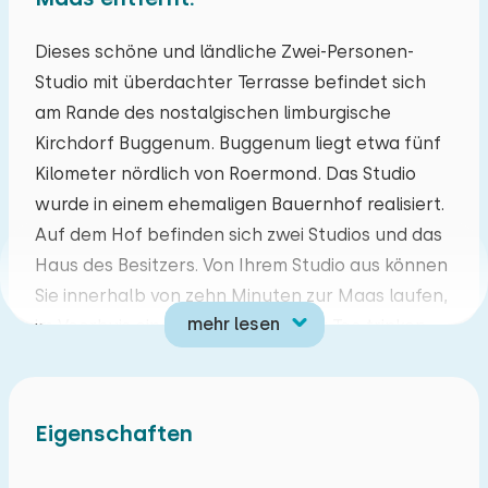
Mo
Di
Mi
Do
Fr
Sa
So
Dieses schöne und ländliche Zwei-Personen-
Studio mit überdachter Terrasse befindet sich
27
28
29
30
31
01
02
am Rande des nostalgischen limburgische
Kirchdorf Buggenum. Buggenum liegt etwa fünf
03
04
05
06
07
08
09
Kilometer nördlich von Roermond. Das Studio
wurde in einem ehemaligen Bauernhof realisiert.
10
11
12
13
14
15
16
Auf dem Hof ​​befinden sich zwei Studios und das
Haus des Besitzers. Von Ihrem Studio aus können
17
18
19
20
21
22
23
Sie innerhalb von zehn Minuten zur Maas laufen,
mehr lesen
im Veerhuis eine Tasse Kaffee oder Tee trinken
24
25
26
27
28
29
30
und vor allem genießen. Dies ist auch ein
fantastischer Ausgangspunkt für Angelfreunde.
31
01
02
03
04
05
06
Das Feuchtgebiet hat viele schöne
Eigenschaften
"Angelplätze". Von Buggenum aus lohnt es sich,
in Roermond (Outlet) oder Venlo