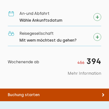
Aktivitäten in der
Filter Kaffeemaschine
Umgebung
An-und Abfahrt
Löschen
Verwenden
Wasserkocher
Kanu fahren
Wähle Ankunftsdatum
Reiten
Draußen
Segeln
Reisegesellschaft
Spazieren
Balkon
Mit wem möchtest du gehen?
Rad fahren
Gartenmöbel
Schwimmen
394
Wochenende ab
456
Mehr Information
Buchung starten