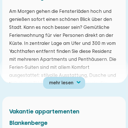
Mo
Di
Mi
Do
Fr
Sa
So
Am Morgen gehen die Fensterläden hoch und
genießen sofort einen schönen Blick über den
27
28
29
30
31
01
02
Stadt. Kann es noch besser sein? Gemütliche
Ferienwohnung für vier Personen direkt an der
03
04
05
06
07
08
09
Küste. In zentraler Lage am Ufer und 300 m vom
Yachthafen entfernt finden Sie diese Residenz
10
11
12
13
14
15
16
mit mehreren Apartments und Penthäusern. Die
Ferien-Suiten sind mit allem Komfort
17
18
19
20
21
22
23
ausgestattet: stilvolle Ausstattung, Dusche und
mehr lesen
WC, Kabel-TV, Balkon mit Gartenmöbeln. Für
24
25
26
27
28
29
30
Jung und Alt ist Blankenberge eine tolle
Mischung aus Natur, Kultur, Gastronomie und
31
01
02
03
04
05
06
Unterhaltung.
Vakantie appartementen
Diese Ferienwohnung ist für maximal vier
Blankenberge
Personen (zwei Erwachsene und zwei Kinder)