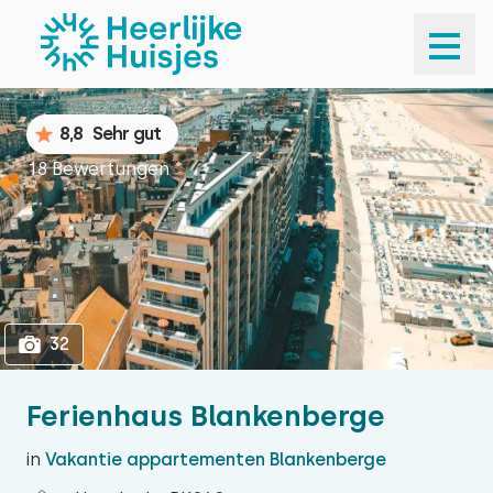
1
32
8,8
Sehr gut
18 Bewertungen
32
Ferienhaus Blankenberge
in
Vakantie appartementen Blankenberge