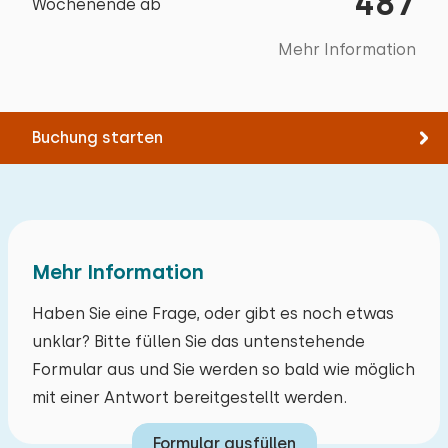
487
Grill
Wochenende ab
Kinderspielplatz
Mehr Information
Schaukel
April 2025
8,3
Huub Slootjes
Buchung starten
Original anzeigen
Wir hatten einen wunderschönen Urlaub. Das
Haus war sehr gut ausgestattet; im Schrank
war beispielsweise Salz, das wir immer
Mehr Information
vergessen. Holz für den Kaminofen gab es
gegen eine kleine Gebühr. Die Umgebung und
Haben Sie eine Frage, oder gibt es noch etwas
die Nähe zu Luxemburg haben uns sehr gut
unklar? Bitte füllen Sie das untenstehende
gefallen, sodass wir auch dorthin gefahren sind.
Formular aus und Sie werden so bald wie möglich
mit einer Antwort bereitgestellt werden.
Alle Bewertungen
Formular ausfüllen