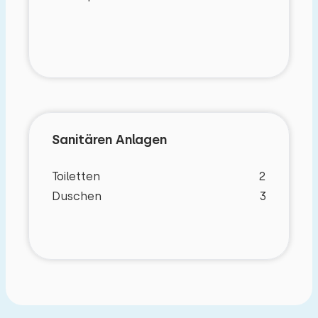
Drei Schlafzimmer, jedes mit einem Doppelbett.
Ein Badezimmer mit Badewanne, Waschbecken
und separater Toilette.
Außerhalb:
Terrasse mit Gartenmöbeln und Grill, großer
eingezäunter Garten mit sicher eingezäuntem
Sanitären Anlagen
Teich, Rutsche, Schaukel und Sandkasten.
Toiletten
2
Duschen
3