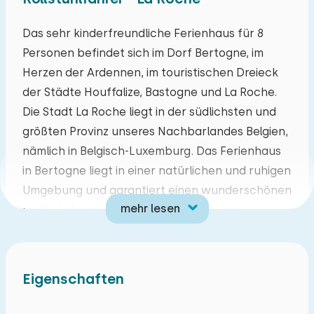
Mo
Di
Mi
Do
Fr
Sa
So
Das sehr kinderfreundliche Ferienhaus für 8
Personen befindet sich im Dorf Bertogne, im
27
28
29
30
31
01
02
Herzen der Ardennen, im touristischen Dreieck
der Städte Houffalize, Bastogne und La Roche.
03
04
05
06
07
08
09
Die Stadt La Roche liegt in der südlichsten und
größten Provinz unseres Nachbarlandes Belgien,
10
11
12
13
14
15
16
nämlich in Belgisch-Luxemburg. Das Ferienhaus
in Bertogne liegt in einer natürlichen und ruhigen
17
18
19
20
21
22
23
Umgebung und garantiert einen wunderschönen
mehr lesen
und erholsamen Urlaub in der Nähe von zu
24
25
26
27
28
29
30
Hause. Die waldreiche Umgebung von La Roche
eignet sich ideal zum Wandern, Reiten oder
31
01
02
03
04
05
06
Radfahren. Die Gegend ist ideal für Motorräder
Eigenschaften
und Kajakfahren oder Angeln in einem nahe
gelegenen Fluss.