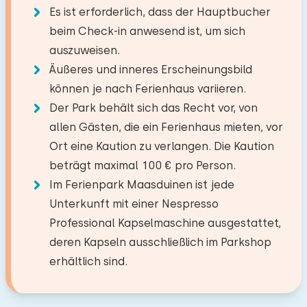
wunderschöne Umgebung genossen. Wir
TV
Es ist erforderlich, dass der Hauptbucher
Bett: Einzel
−
+
Boden:
Anzahl der Erwachsene
Restaurant
0,0 km
können es für einen zukünftigen Besuch
beim Check-in anwesend ist, um sich
Abmessungen: 80 x 200
Erdgeschoss
Dorf/Stadtzentrum
3,5 km
wärmstens empfehlen. Mit freundlichen
Küche
auszuweisen.
Wald
0,0 km
Bettdecke(n): Einzelbettdecke
−
+
Grüßen, Familie Van Gils.
Anzahl der Kinder
Äußeres und inneres Erscheinungsbild
Einrichtungen:
Kombi Backofen/Mikrowelle
Freizeitsee
0,0 km
können je nach Ferienhaus variieren.
Waschen-Handbassin
Angelgewässer
22,3 km
Geschirrspüler
−
+
Anzahl der Babys
Der Park behält sich das Recht vor, von
Toilet
Golfplatz
10,6 km
Nespresso
allen Gästen, die ein Ferienhaus mieten, vor
Juli 2025
Schlafzimmer
Nationalpark
28,5 km
8,3
DuschKabine
Wasserkocher
−
+
Gerard Kalverla
Ort eine Kaution zu verlangen. Die Kaution
Anzahl der Haustiere
Vergnügungspark
27,2 km
beträgt maximal 100 € pro Person.
Boden:
Zugbahnhof
6,1 km
Draußen
Im Ferienpark Maasduinen ist jede
Bushaltestelle
3,0 km
Erdgeschoss
Unterkunft mit einer Nespresso
Garten
Juni 2025
9,0
Löschen
Verwenden
Professional Kapselmaschine ausgestattet,
Schlafplätze: 2
W.F. Wols van der Wel
Mit Terrasse
Aktivitäten in der
deren Kapseln ausschließlich im Parkshop
Bett: Doppel
Umgebung
Gartenmöbel
erhältlich sind.
Abmessungen: 160 x 200
Alle Bewertungen
Spazieren
Bettdecke(n): Einzelbettdecke
Zugänglichkeit
Rad fahren