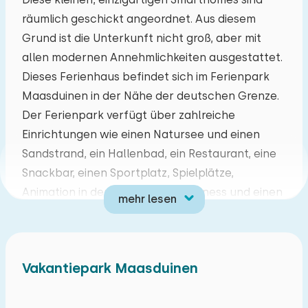
räumlich geschickt angeordnet. Aus diesem
Mo
Di
Mi
Do
Fr
Sa
So
Grund ist die Unterkunft nicht groß, aber mit
27
28
29
30
31
01
02
allen modernen Annehmlichkeiten ausgestattet.
Dieses Ferienhaus befindet sich im Ferienpark
03
04
05
06
07
08
09
Maasduinen in der Nähe der deutschen Grenze.
Der Ferienpark verfügt über zahlreiche
10
11
12
13
14
15
16
Einrichtungen wie einen Natursee und einen
Sandstrand, ein Hallenbad, ein Restaurant, eine
17
18
19
20
21
22
23
Snackbar, einen Sportplatz, Spielplätze,
Animation in der Hochsaison, Wellness und einen
mehr lesen
24
25
26
27
28
29
30
Fahrradverleih. In der Nähe befindet sich der
Nationalpark Maasduinen, in dem Sie herrlich
31
01
02
03
04
05
06
wandern oder Rad fahren können. Für einen
Vakantiepark Maasduinen
Ausflug mit der ganzen Familie können Sie den
Gaia Zoo, den ZooParc Overloon, die
Schlossgärten von Arcen und den Attractiepark