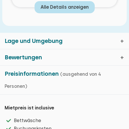
Alle Details anzeigen
Lage und Umgebung
Bewertungen
Belfeld, Limburg
Preisinformationen
(ausgehend von 4
Durchschnittliche
8,0
Kartenanzeige
Personen)
Bewertung
Bewertungen in den
vergangenen 7 Monaten
Mietpreis ist inclusive
Belfeld liegt zwischen der Maas und dem
Naturschutzgebiet Maas-Swalm-Nette, einer
Allgemeiner Eindruck
Bettwäsche
schönen, grünen und historischen Gegend. Belfeld
Gastfreundschaft
Buchungskosten