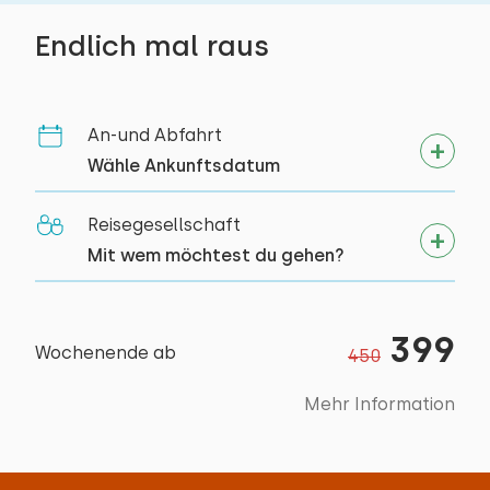
Tennis
Vollständig im Erdgeschoss
Endlich mal raus
Schwimmen
An-und Abfahrt
Wähle Ankunftsdatum
Reisegesellschaft
Mit wem möchtest du gehen?
399
Wochenende ab
450
Mehr Information