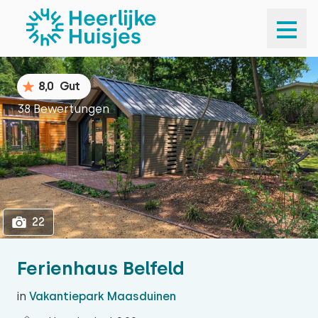
1
22
8,0
Gut
38 Bewertungen
22
Ferienhaus Belfeld
in
Vakantiepark Maasduinen