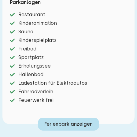
Parkanlagen
Toverland besuchen.
Restaurant
Das gemütliche Wohnzimmer hat eine Ess- und
Kinderanimation
Sitzecke mit Fernseher. Die offene Küche ist mit
Sauna
einem 4-Platten-Herd, Geschirrspüler, Kombi-
Kinderspielplatz
Mikrowelle, Wasserkocher un einer Nespresso
Freibad
ausgestattet. Es gibt zwei Schlafzimmer für zwei
Sportplatz
Personen. Das Badezimmer hat eine Dusche, ein
Erholungssee
Waschbecken und eine Toilette. Draußen gibt es
Hallenbad
eine Terrasse mit Gartenmöbeln. Es gibt
Ladestation für Elektroautos
Parkplatz für ein Auto bei das Ferienhaus.
Fahrradverleih
Feuerwerk frei
Vorzugsweise zu reservieren, je nach
Verfügbarkeit (gegen Gebühr):
Ferienpark anzeigen
Zwei Liegestühle