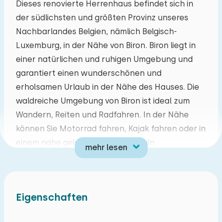
Dieses renovierte Herrenhaus befindet sich in
der südlichsten und größten Provinz unseres
Mo
Di
Mi
Do
Fr
Sa
So
Nachbarlandes Belgien, nämlich Belgisch-
27
28
29
30
31
01
02
Luxemburg, in der Nähe von Biron. Biron liegt in
einer natürlichen und ruhigen Umgebung und
03
04
05
06
07
08
09
garantiert einen wunderschönen und
erholsamen Urlaub in der Nähe des Hauses. Die
10
11
12
13
14
15
16
waldreiche Umgebung von Biron ist ideal zum
Wandern, Reiten und Radfahren. In der Nähe
17
18
19
20
21
22
23
können Sie Motorrad fahren, Kajak fahren oder in
einem nahe gelegenen Fluss angeln.
mehr lesen
24
25
26
27
28
29
30
Diese einzigartige Villa für acht Personen
befindet sich in einem Dorf in der Nähe von
31
01
02
03
04
05
06
Durbuy. Das Haus hat ein wunderschönes
Eigenschaften
Aussehen und wird Ihnen das Gefühl von Freiheit
und Luxus vermitteln. Wenn Sie durch das