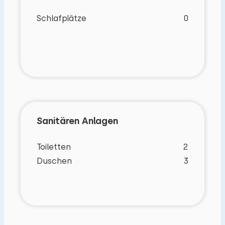
befindet sich auf dieser Etage eine separate
Schlafplätze
0
Toilette und der Durchgang zur Terrasse, die
nach Süden ausgerichtet ist.
Im ersten Stock befinden sich vier Schlafzimmer,
die alle mit einem Doppelbett ausgestattet sind
(zwei davon mit Dusche und Waschbecken).
Ebenfalls auf dieser Etage befindet sich ein gut
ausgestattetes Badezimmer mit Dusche, WC und
Sanitären Anlagen
Waschbecken.
Toiletten
2
Außerhalb des Hauses ist ein großer Garten mit
Duschen
3
Parkplatz, Terrasse und Grill.