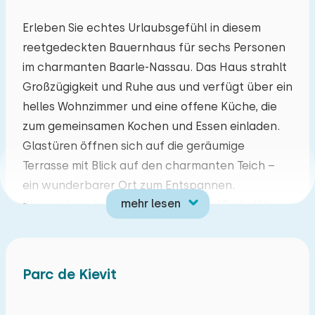
Mo
Di
Mi
Do
Fr
Sa
So
Erleben Sie echtes Urlaubsgefühl in diesem
reetgedeckten Bauernhaus für sechs Personen
27
28
29
30
31
01
02
im charmanten Baarle-Nassau. Das Haus strahlt
Großzügigkeit und Ruhe aus und verfügt über ein
03
04
05
06
07
08
09
helles Wohnzimmer und eine offene Küche, die
zum gemeinsamen Kochen und Essen einladen.
10
11
12
13
14
15
16
Glastüren öffnen sich auf die geräumige
Terrasse mit Blick auf den charmanten Teich –
17
18
19
20
21
22
23
ein wunderbarer Ort zum Entspannen.
mehr lesen
Klimaanlage, kostenloses WLAN und Parkplätze
24
25
26
27
28
29
30
für zwei Autos sind vorhanden. Nordbrabant ist
der perfekte Ort für einen gemütlichen und
31
01
02
03
04
05
06
abwechslungsreichen Urlaub. Im einzigartigen
Parc de Kievit
Grenzdorf Baarle-Nassau verschmelzen die
Niederlande buchstäblich mit Belgien, sodass Sie