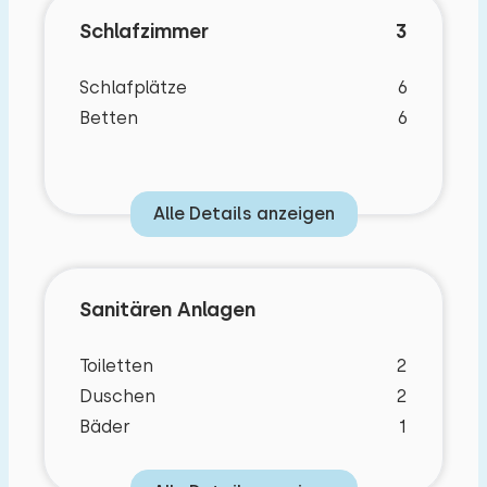
Schlafzimmer
3
Schlafplätze
6
Betten
6
Alle Details anzeigen
Sanitären Anlagen
Toiletten
2
Duschen
2
Bäder
1
Schlafzimmer Layout