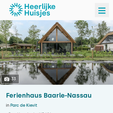
1
33
33
Ferienhaus Baarle-Nassau
in
Parc de Kievit