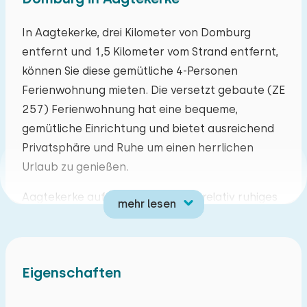
Mo
Di
Mi
Do
Fr
Sa
So
In Aagtekerke, drei Kilometer von Domburg
entfernt und 1,5 Kilometer vom Strand entfernt,
27
28
29
30
31
01
02
können Sie diese gemütliche 4-Personen
Ferienwohnung mieten. Die versetzt gebaute (ZE
03
04
05
06
07
08
09
257) Ferienwohnung hat eine bequeme,
gemütliche Einrichtung und bietet ausreichend
10
11
12
13
14
15
16
Privatsphäre und Ruhe um einen herrlichen
Urlaub zu genießen.
17
18
19
20
21
22
23
Aagtekerke auf Walcheren ist ein relativ ruhiges
mehr lesen
24
25
26
27
28
29
30
Dorf. Hier lässt sich’s gut leben! Auf Walcheren
kann man lange Radtouren machen. Es gibt viele
31
01
02
03
04
05
06
markierte Radrouten entlang schönen
Eigenschaften
Naturgebieten und pittoresken Dörfern. In der
Umgebung können Sie herrliche Spaziergänge