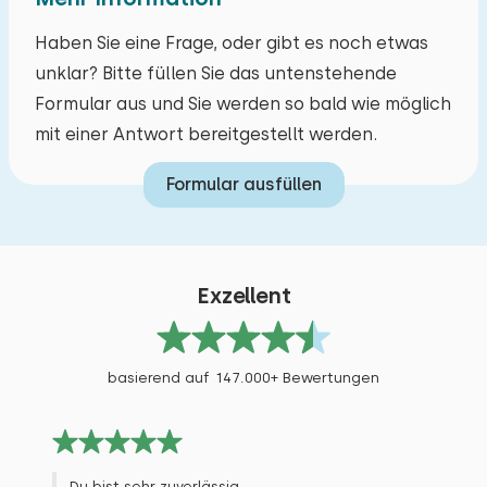
Zugänglichkeit
Nähe ist. Vlg Teresia und Udo Recktenwald
Haben Sie eine Frage, oder gibt es noch etwas
Min. 1 badkamer op begane grond
unklar? Bitte füllen Sie das untenstehende
Parkplatz an der Unterkunft
Formular aus und Sie werden so bald wie möglich
Juni 2026
9,3
mit einer Antwort bereitgestellt werden.
Annet de Gast
Formular ausfüllen
Original anzeigen
Es war ein wunderschönes und sauberes
Ferienhaus. Wir hatten eine Terrasse vorne und
Exzellent
hinten, was ich sehr positiv fand. Und einen
unverbauten Ausblick. Alles in allem positiv.
basierend auf 147.000+ Bewertungen
Alle Bewertungen
Du bist sehr zuverlässig.