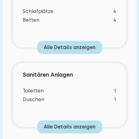
Via die Wendeltreppe erreichen Sie den ersten
Schlafplätze
4
Stock mit zwei Schlafzimmern beide mit zwei
Betten
4
Einzelbetten.Die Wohnung bietet Zentralheizung,
gratis Internet und ein Kinderbett.
Draussen befindet sich einen privaten Vorder
Alle Details anzeigen
und Hindergarten mit Terrasse und
Gartenmöbeln. Für die Kinder gibt es einen
gemeinsamen Spielplatz mit Trampolin, Rutsche
Sanitären Anlagen
und Schaukeln. Es gibt auch einen gemeinsamen
Schuppen mit Spielen, Büchern und auch eine
Toiletten
1
Mikrowelle und Waschmaschine. Hier finden Sie
Duschen
1
auch einen Hochstuhl und einen Laufstall.
Außerdem gibt es einen Fahrradschuppen und
ausreichend Parkplätze für Ihr Auto.
Alle Details anzeigen