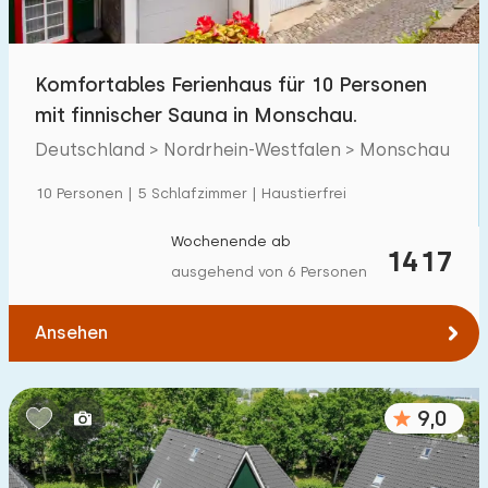
Kindereinrichtungen im Park
38
Komfortables Ferienhaus für 10 Personen
Zugänglichkeit
mit finnischer Sauna in Monschau.
Eingeschränkte Mobilität
12
Deutschland > Nordrhein-Westfalen > Monschau
Rollstuhlgerecht
1
10 Personen | 5 Schlafzimmer | Haustierfrei
Hilfsmittel
6
Wochenende ab
1417
ausgehend von 6 Personen
Ansehen
9,0