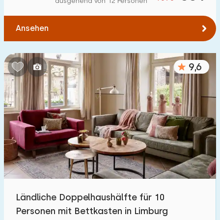
ausgehend von 12 Personen
Zum Wasser
:
(max. km)
Ansehen
1
2
5
10
20
Zu öffentlichen Verkehrsmitteln
:
(max. km)
9,6
0,2
0,5
1
2
5
Unterkunft
Nicht im Ferienpark
43
Im Ferienpark
108
Einfamilienhaus
121
Ländliche Doppelhaushälfte für 10
Ferienbauernhof
10
Personen mit Bettkasten in Limburg