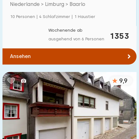
Villa
63
Niederlande > Limburg > Baarlo
Ferienwohnung
9
10 Personen | 4 Schlafzimmer | 1 Haustier
Tiny house
0
Wochenende ab
1353
Hausboot
0
ausgehend von 6 Personen
Kinderfreundlich
Ansehen
Kindermöbel
39
9,9
Eingezäunter Garten
20
Spielgeräte im Garten
38
Hallenbad
62
Freibad
30
Kinderanimation
34