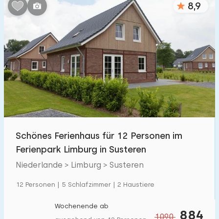
8,9
Schlafzimmern:
1
2
3
4
5
Badezimmer:
1
2
3
4
5
Entfernungen
Schönes Ferienhaus für 12 Personen im
Zum Meer
:
(max. km)
Ferienpark Limburg in Susteren
1
2
5
10
20
Niederlande > Limburg > Susteren
Zum Wald
:
12 Personen | 5 Schlafzimmer | 2 Haustiere
(max. km)
1
2
5
10
20
Wochenende ab
884
1090