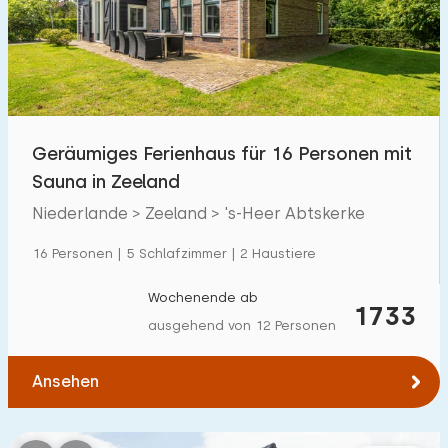
Schwimmbad
76
Eingezäunter Garten
20
Haustierfrei
64
Fahrradschuppen
20
Geräumiges Ferienhaus für 16 Personen mit
Ladestation Auto
64
Sauna in Zeeland
Niederlande > Zeeland > 's-Heer Abtskerke
Budget
16 Personen | 5 Schlafzimmer | 2 Haustiere
Wochenende ab
1733
ausgehend von 12 Personen
€ 0 — € 2000+
Ansehen
Mindestanzahl