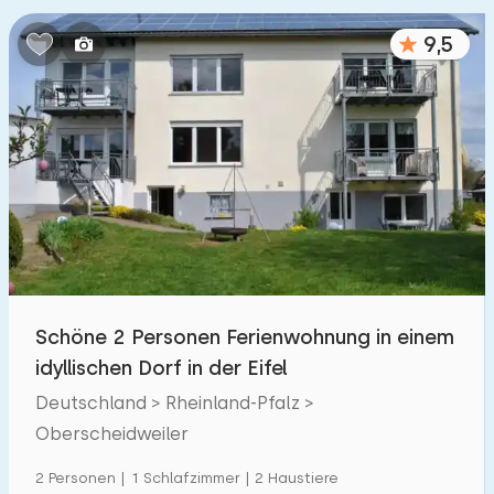
Schlafzimmern:
9,5
1
2
3
4
5
Badezimmer:
1
2
3
4
5
Entfernungen
Zum Meer
:
(max. km)
Schöne 2 Personen Ferienwohnung in einem
1
2
5
10
20
idyllischen Dorf in der Eifel
Deutschland > Rheinland-Pfalz >
Zum Wald
:
(max. km)
Oberscheidweiler
1
2
5
10
20
2 Personen | 1 Schlafzimmer | 2 Haustiere