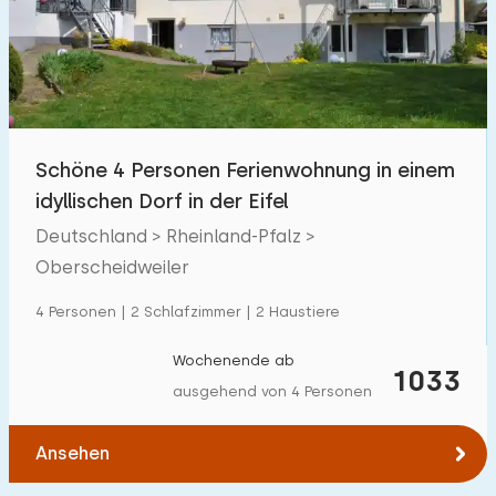
Schwimmbad
0
Eingezäunter Garten
0
Haustierfrei
1
Fahrradschuppen
1
Schöne 4 Personen Ferienwohnung in einem
Ladestation Auto
2
idyllischen Dorf in der Eifel
Deutschland > Rheinland-Pfalz >
Budget
Oberscheidweiler
4 Personen | 2 Schlafzimmer | 2 Haustiere
Wochenende ab
€ 0 — € 5000+
1033
ausgehend von 4 Personen
Ansehen
Mindestanzahl