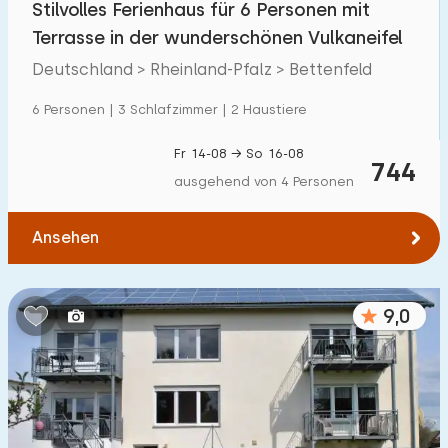
Villa
0
Stilvolles Ferienhaus für 6 Personen mit
Terrasse in der wunderschönen Vulkaneifel
Ferienwohnung
6
Deutschland > Rheinland-Pfalz > Bettenfeld
Tiny house
0
6 Personen | 3 Schlafzimmer | 2 Haustiere
Hausboot
0
Fr 14-08 → So 16-08
744
Kinderfreundlich
ausgehend von 4 Personen
Kindermöbel
7
Ansehen
Eingezäunter Garten
0
Spielgeräte im Garten
5
9,0
Hallenbad
0
Freibad
0
Kinderanimation
0