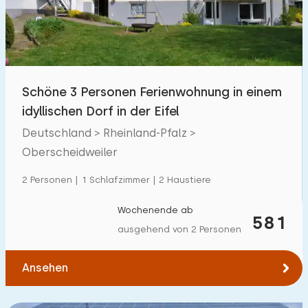
Kindereinrichtungen im Park
0
Zugänglichkeit
Eingeschränkte Mobilität
0
Schöne 3 Personen Ferienwohnung in einem
idyllischen Dorf in der Eifel
Rollstuhlgerecht
0
Deutschland > Rheinland-Pfalz >
Hilfsmittel
0
Oberscheidweiler
2 Personen | 1 Schlafzimmer | 2 Haustiere
Wochenende ab
581
ausgehend von 2 Personen
Ansehen