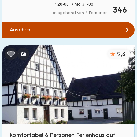
Fr 28-08 → Mo 31-08
Zum Wasser
:
346
(max. km)
ausgehend von 4 Personen
1
2
5
10
20
Ansehen
Zu öffentlichen Verkehrsmitteln
:
(max. km)
0,2
0,5
1
2
5
9,3
Unterkunft
Nicht im Ferienpark
58
Im Ferienpark
20
Einfamilienhaus
14
Ferienbauernhof
2
komfortabel 6 Personen Ferienhaus auf