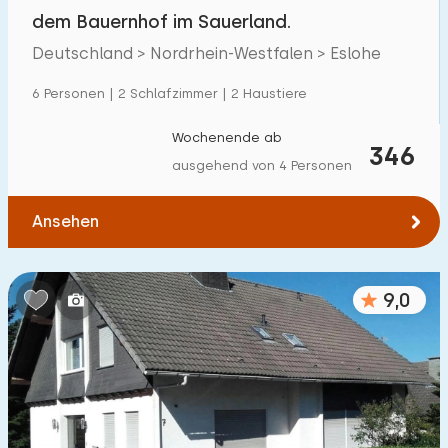
Villa
10
dem Bauernhof im Sauerland.
Ferienwohnung
50
Deutschland > Nordrhein-Westfalen > Eslohe
Tiny house
1
6 Personen | 2 Schlafzimmer | 2 Haustiere
Hausboot
0
Wochenende ab
346
ausgehend von 4 Personen
Kinderfreundlich
Ansehen
Kindermöbel
42
Eingezäunter Garten
4
9,0
Spielgeräte im Garten
13
Hallenbad
0
Freibad
0
Kinderanimation
0