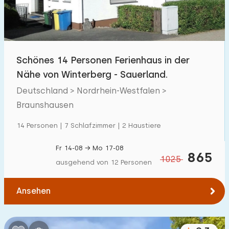
Kindereinrichtungen im Park
1
Zugänglichkeit
Schönes 14 Personen Ferienhaus in der
Eingeschränkte Mobilität
0
Nähe von Winterberg - Sauerland.
Rollstuhlgerecht
0
Deutschland > Nordrhein-Westfalen >
Hilfsmittel
Braunshausen
0
14 Personen | 7 Schlafzimmer | 2 Haustiere
Fr 14-08 → Mo 17-08
865
1025
ausgehend von 12 Personen
Ansehen