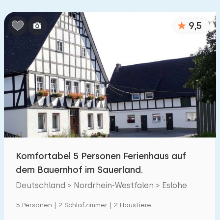
Schlafzimmern:
9,5
1
2
3
4
5
Badezimmer:
1
2
3
4
5
Entfernungen
Zum Meer
:
(max. km)
Komfortabel 5 Personen Ferienhaus auf
1
2
5
10
20
dem Bauernhof im Sauerland.
Zum Wald
Deutschland > Nordrhein-Westfalen > Eslohe
:
(max. km)
1
5 Personen | 2 Schlafzimmer | 2 Haustiere
2
5
10
20