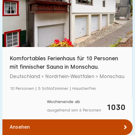
Schwimmbad
0
Eingezäunter Garten
4
Haustierfrei
47
Fahrradschuppen
23
Ladestation Auto
1
Komfortables Ferienhaus für 10 Personen
mit finnischer Sauna in Monschau.
Budget
Deutschland > Nordrhein-Westfalen > Monschau
10 Personen | 5 Schlafzimmer | Haustierfrei
€ 0 — € 5000+
Wochenende ab
1030
ausgehend von 6 Personen
Mindestanzahl
Ansehen