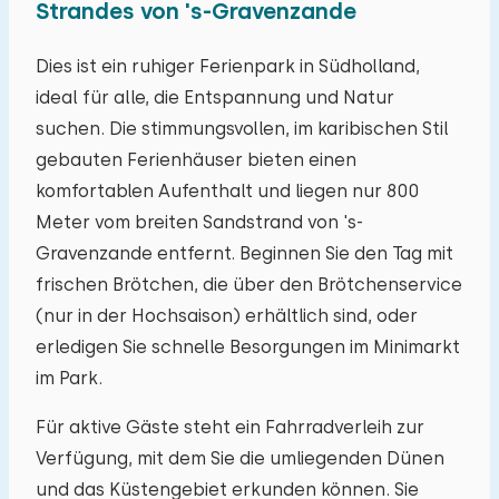
Strandes von 's-Gravenzande
Mo
Di
Mi
Do
Fr
Sa
So
27
28
29
30
31
01
02
Dies ist ein ruhiger Ferienpark in Südholland,
ideal für alle, die Entspannung und Natur
03
04
05
06
07
08
09
suchen. Die stimmungsvollen, im karibischen Stil
gebauten Ferienhäuser bieten einen
10
11
12
13
14
15
16
komfortablen Aufenthalt und liegen nur 800
Meter vom breiten Sandstrand von 's-
17
18
19
20
21
22
23
Gravenzande entfernt. Beginnen Sie den Tag mit
frischen Brötchen, die über den Brötchenservice
24
25
26
27
28
29
30
(nur in der Hochsaison) erhältlich sind, oder
erledigen Sie schnelle Besorgungen im Minimarkt
31
01
02
03
04
05
06
im Park.
Für aktive Gäste steht ein Fahrradverleih zur
Verfügung, mit dem Sie die umliegenden Dünen
und das Küstengebiet erkunden können. Sie