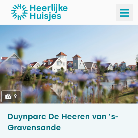
1
9
9
Duynparc De Heeren van 's-
Gravensande