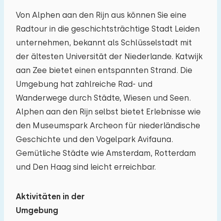
Reisegesellschaft
Von Alphen aan den Rijn aus können Sie eine
Radtour in die geschichtsträchtige Stadt Leiden
unternehmen, bekannt als Schlüsselstadt mit
Die maximal zulässige Personenzahl in Häuser
der ältesten Universität der Niederlande. Katwijk
auf diesem Ferienpark beträgt 6.
Sie können
aan Zee bietet einen entspannten Strand. Die
zusätzliche Babys mitbringen (2).
Umgebung hat zahlreiche Rad- und
Wanderwege durch Städte, Wiesen und Seen.
−
+
Alphen aan den Rijn selbst bietet Erlebnisse wie
Anzahl der Erwachsene
den Museumspark Archeon für niederländische
Geschichte und den Vogelpark Avifauna.
−
+
Anzahl der Kinder
Gemütliche Städte wie Amsterdam, Rotterdam
und Den Haag sind leicht erreichbar.
−
+
Anzahl der Babys
Aktivitäten in der
−
+
Anzahl der Haustiere
Umgebung