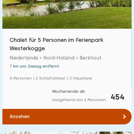
Freibad
17
Kinderanimation
14
Kindereinrichtungen im Park
14
Chalet für 5 Personen im Ferienpark
Westerkogge
Zugänglichkeit
Niederlande > Nord-Holland > Berkhout
Eingeschränkte Mobilität
0
7 km von Zwaag entfernt
Rollstuhlgerecht
0
5 Personen | 2 Schlafzimmer | 2 Haustiere
Hilfsmittel
1
Wochenende ab
454
ausgehend von 4 Personen
Ansehen