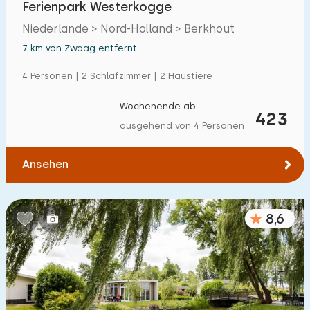
Ferienpark Westerkogge
Einfamilienhaus
35
Niederlande > Nord-Holland > Berkhout
Ferienbauernhof
0
7 km von Zwaag entfernt
Villa
3
4 Personen | 2 Schlafzimmer | 2 Haustiere
Ferienwohnung
1
Wochenende ab
423
Tiny house
0
ausgehend von 4 Personen
Hausboot
0
Ansehen
Kinderfreundlich
8,6
Kindermöbel
1
Eingezäunter Garten
10
Spielgeräte im Garten
1
Hallenbad
0