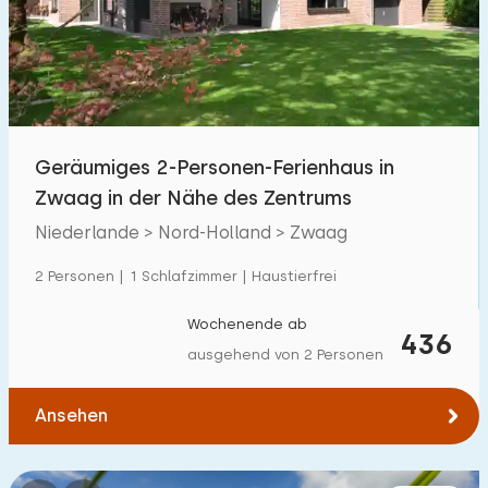
Schwimmbad
17
Eingezäunter Garten
10
Haustierfrei
4
Fahrradschuppen
2
Geräumiges 2-Personen-Ferienhaus in
Ladestation Auto
14
Zwaag in der Nähe des Zentrums
Niederlande > Nord-Holland > Zwaag
Budget
2 Personen | 1 Schlafzimmer | Haustierfrei
Wochenende ab
436
ausgehend von 2 Personen
€ 0 — € 1000+
Ansehen
Mindestanzahl