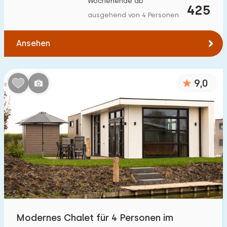
Wochenende ab
425
Zum Wald
:
(max. km)
ausgehend von 4 Personen
1
2
5
10
20
Ansehen
Zum Wasser
:
(max. km)
9,0
1
2
5
10
20
Zu öffentlichen Verkehrsmitteln
:
(max. km)
0,2
0,5
1
2
5
Unterkunft
Nicht im Ferienpark
3
Im Ferienpark
Modernes Chalet für 4 Personen im
32