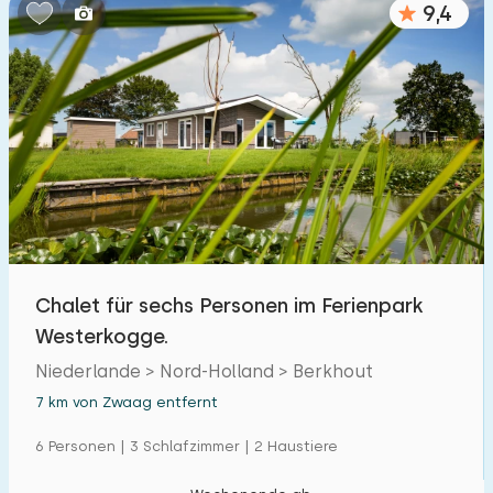
9,4
Schlafzimmern:
1
2
3
4
5
Badezimmer:
1
2
3
4
5
Entfernungen
Chalet für sechs Personen im Ferienpark
Von Zwaag
:
(max. km)
Westerkogge.
1
5
10
20
30
Niederlande > Nord-Holland > Berkhout
7 km von Zwaag entfernt
Zum Meer
:
(max. km)
6 Personen | 3 Schlafzimmer | 2 Haustiere
1
2
5
10
20