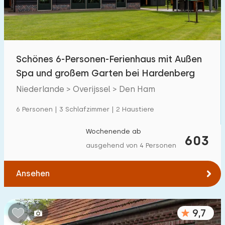
Kindereinrichtungen im Park
35
Zugänglichkeit
Schönes 6-Personen-Ferienhaus mit Außen
Eingeschränkte Mobilität
263
Spa und großem Garten bei Hardenberg
Rollstuhlgerecht
61
Niederlande > Overijssel > Den Ham
Hilfsmittel
104
6 Personen | 3 Schlafzimmer | 2 Haustiere
Wochenende ab
603
ausgehend von 4 Personen
Ansehen
9,7