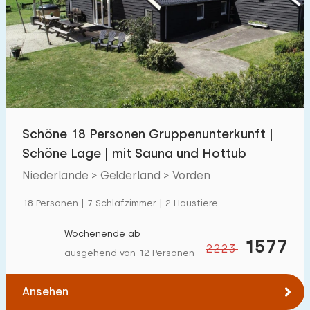
Schwimmbad
50
Eingezäunter Garten
73
Haustierfrei
134
Fahrradschuppen
107
Ladestation Auto
115
Schöne 18 Personen Gruppenunterkunft |
Schöne Lage | mit Sauna und Hottub
Budget
Niederlande > Gelderland > Vorden
18 Personen | 7 Schlafzimmer | 2 Haustiere
€ 0 — € 1000+
Wochenende ab
1577
2223
ausgehend von 12 Personen
Mindestanzahl
Ansehen