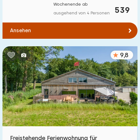
Wochenende ab
Zum Wasser
:
539
(max. km)
ausgehend von 4 Personen
1
2
5
10
20
Ansehen
Zu öffentlichen Verkehrsmitteln
:
(max. km)
0,2
0,5
1
2
5
9,8
Unterkunft
Nicht im Ferienpark
134
Im Ferienpark
129
Einfamilienhaus
203
Ferienbauernhof
48
Freistehende Ferienwohnung für