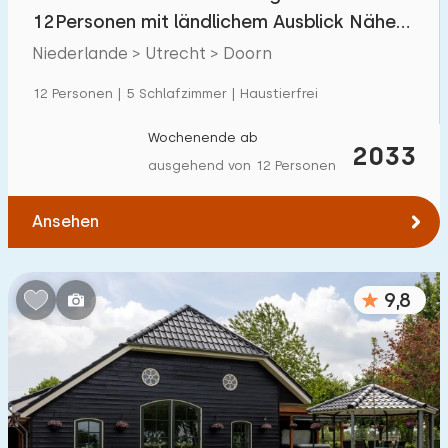
Villa
39
12Personen mit ländlichem Ausblick Nähe
Ferienwohnung
22
Utrechtse Heuvelrug
Niederlande > Utrecht > Doorn
Tiny house
1
12 Personen | 5 Schlafzimmer | Haustierfrei
Hausboot
1
Wochenende ab
2033
ausgehend von 12 Personen
Kinderfreundlich
Ansehen
Kindermöbel
122
Eingezäunter Garten
73
9,8
Spielgeräte im Garten
82
Hallenbad
39
Freibad
18
Kinderanimation
25