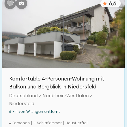
6,6
Schlafzimmern:
1
2
3
4
5
Badezimmer:
1
2
3
4
5
Entfernungen
Komfortable 4-Personen-Wohnung mit
Von Willingen
:
(max. km)
Balkon und Bergblick in Niedersfeld.
1
5
10
20
30
Deutschland > Nordrhein-Westfalen >
Niedersfeld
Zum Meer
:
(max. km)
6 km von Willingen entfernt
1
2
5
10
20
4 Personen | 1 Schlafzimmer | Haustierfrei