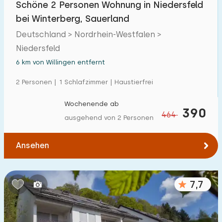
Schöne 2 Personen Wohnung in Niedersfeld
Einfamilienhaus
4
bei Winterberg, Sauerland
Ferienbauernhof
0
Deutschland > Nordrhein-Westfalen >
Niedersfeld
Villa
3
6 km von Willingen entfernt
Ferienwohnung
6
2 Personen | 1 Schlafzimmer | Haustierfrei
Tiny house
0
Wochenende ab
Hausboot
0
390
464
ausgehend von 2 Personen
Kinderfreundlich
Ansehen
Kindermöbel
5
Eingezäunter Garten
1
7,7
Spielgeräte im Garten
2
Hallenbad
0