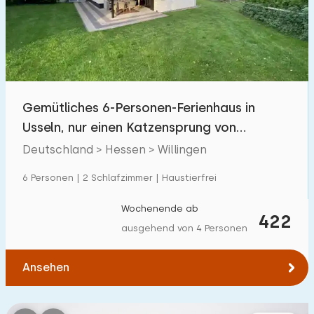
Schwimmbad
0
Eingezäunter Garten
1
Haustierfrei
5
Fahrradschuppen
5
Gemütliches 6-Personen-Ferienhaus in
Ladestation Auto
0
Usseln, nur einen Katzensprung von
Willingen entfernt
Deutschland > Hessen > Willingen
Budget
6 Personen | 2 Schlafzimmer | Haustierfrei
Wochenende ab
422
ausgehend von 4 Personen
€ 0 — € 1000+
Ansehen
Mindestanzahl