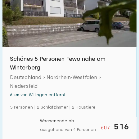
Freibad
0
Kinderanimation
0
Kindereinrichtungen im Park
0
Zugänglichkeit
Schönes 5 Personen Fewo nahe am
Winterberg
Eingeschränkte Mobilität
0
Deutschland > Nordrhein-Westfalen >
Rollstuhlgerecht
0
Niedersfeld
Hilfsmittel
0
6 km von Willingen entfernt
5 Personen | 2 Schlafzimmer | 2 Haustiere
Wochenende ab
516
607
ausgehend von 4 Personen