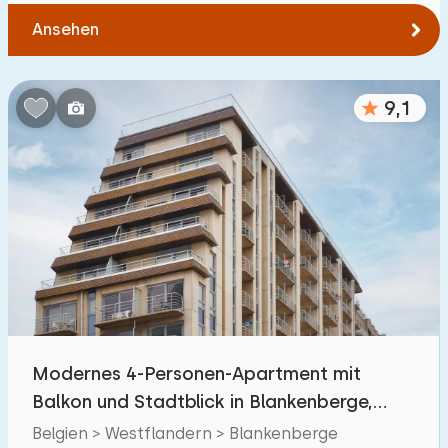
Ansehen
9,1
Modernes 4-Personen-Apartment mit
Balkon und Stadtblick in Blankenberge,
Hunde erlaubt
Belgien > Westflandern > Blankenberge