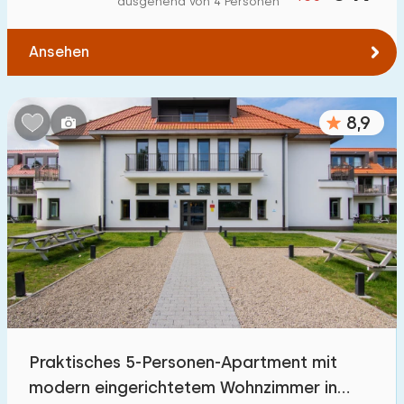
ausgehend von 4 Personen
Zum Wasser
:
(max. km)
Ansehen
1
2
5
10
20
Zu öffentlichen Verkehrsmitteln
:
(max. km)
8,9
0,2
0,5
1
2
5
Unterkunft
Nicht im Ferienpark
12
Im Ferienpark
47
Einfamilienhaus
9
Praktisches 5-Personen-Apartment mit
Ferienbauernhof
0
modern eingerichtetem Wohnzimmer in