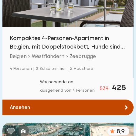
Kompaktes 4-Personen-Apartment in
Belgien, mit Doppelstockbett, Hunde sind
erlaubt
Belgien > Westflandern > Zeebrugge
4 Personen | 2 Schlafzimmer | 2 Haustiere
Wochenende ab
425
539
ausgehend von 4 Personen
Ansehen
8,9