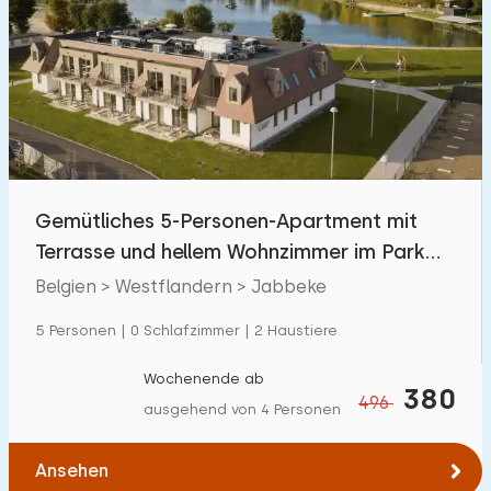
Gemütliches 5-Personen-Apartment mit
Terrasse und hellem Wohnzimmer im Park
nahe Jabbeke-S
Belgien > Westflandern > Jabbeke
5 Personen | 0 Schlafzimmer | 2 Haustiere
Wochenende ab
380
496
ausgehend von 4 Personen
Ansehen