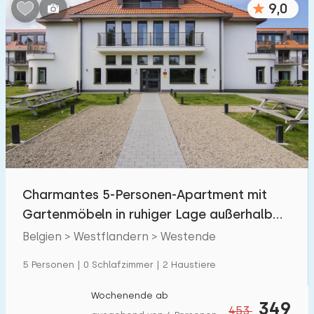
9,0
Schlafzimmern:
1
2
3
4
5
Badezimmer:
1
2
3
4
5
Entfernungen
Charmantes 5-Personen-Apartment mit
Zum Meer
:
(max. km)
Gartenmöbeln in ruhiger Lage außerhalb
1
2
5
10
20
von Westende
Belgien > Westflandern > Westende
Zum Wald
:
5 Personen | 0 Schlafzimmer | 2 Haustiere
(max. km)
1
2
5
10
20
Wochenende ab
349
453