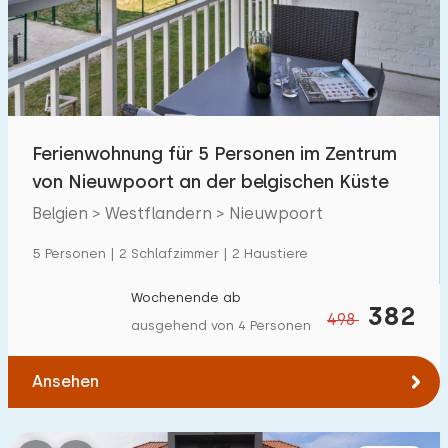
Schwimmbad
30
Eingezäunter Garten
1
Haustierfrei
1
Fahrradschuppen
1
Ferienwohnung für 5 Personen im Zentrum
Ladestation Auto
3
von Nieuwpoort an der belgischen Küste
Belgien > Westflandern > Nieuwpoort
Budget
5 Personen | 2 Schlafzimmer | 2 Haustiere
Wochenende ab
382
498
ausgehend von 4 Personen
€ 0 — € 1000+
Ansehen
Mindestanzahl