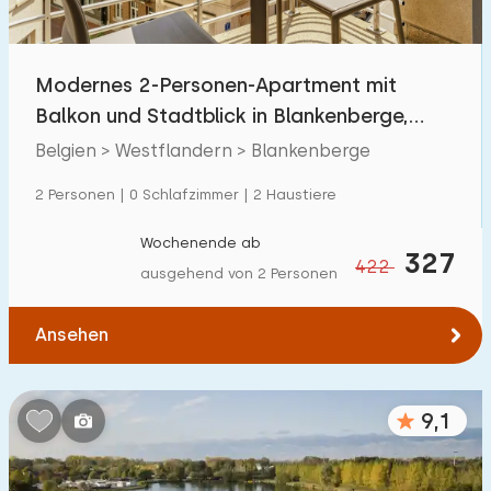
Kindereinrichtungen im Park
2
Modernes 2-Personen-Apartment mit
Zugänglichkeit
Balkon und Stadtblick in Blankenberge,
Eingeschränkte Mobilität
1
Belgien
Belgien > Westflandern > Blankenberge
Rollstuhlgerecht
0
2 Personen | 0 Schlafzimmer | 2 Haustiere
Hilfsmittel
5
Wochenende ab
327
422
ausgehend von 2 Personen
Ansehen
9,1