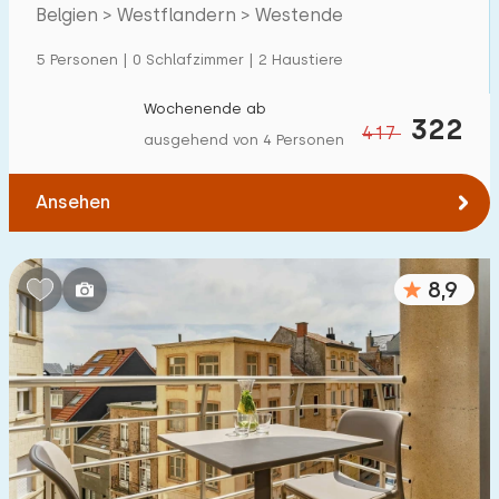
Villa
1
Strandnähe
Belgien > Westflandern > Westende
Ferienwohnung
49
5 Personen | 0 Schlafzimmer | 2 Haustiere
Tiny house
0
Wochenende ab
322
417
Hausboot
0
ausgehend von 4 Personen
Kinderfreundlich
Ansehen
Kindermöbel
2
8,9
Eingezäunter Garten
1
Spielgeräte im Garten
1
Hallenbad
3
Freibad
27
Kinderanimation
2