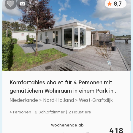
8,7
Schlafzimmern:
1
2
3
4
5
Badezimmer:
1
2
3
4
5
Entfernungen
Komfortables chalet für 4 Personen mit
Von West-Graftdijk
:
(max. km)
gemütlichem Wohnraum in einem Park in
1
5
10
20
30
Nordholland
Niederlande > Nord-Holland > West-Graftdijk
Zum Meer
:
4 Personen | 2 Schlafzimmer | 2 Haustiere
(max. km)
1
2
5
10
20
Wochenende ab
418