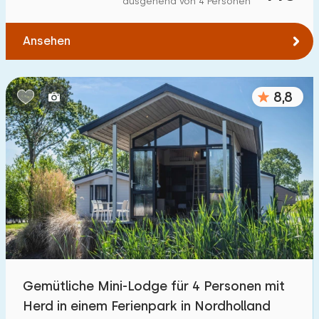
ausgehend von 4 Personen
Zum Wald
:
(max. km)
Ansehen
1
2
5
10
20
Zum Wasser
:
(max. km)
8,8
1
2
5
10
20
Zu öffentlichen Verkehrsmitteln
:
(max. km)
0,2
0,5
1
2
5
Unterkunft
Nicht im Ferienpark
0
Gemütliche Mini-Lodge für 4 Personen mit
Im Ferienpark
Herd in einem Ferienpark in Nordholland
25