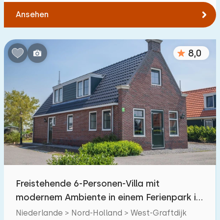
Ansehen
8,0
Freistehende 6-Personen-Villa mit
modernem Ambiente in einem Ferienpark in
Nordholland
Niederlande > Nord-Holland > West-Graftdijk