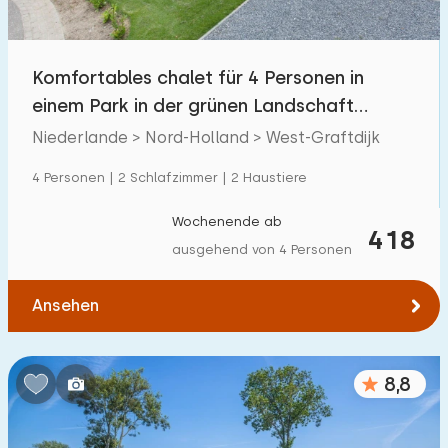
Freibad
25
Kinderanimation
Komfortables chalet für 4 Personen in
24
einem Park in der grünen Landschaft
Kindereinrichtungen im Park
2
Nordhollands
Niederlande > Nord-Holland > West-Graftdijk
Zugänglichkeit
4 Personen | 2 Schlafzimmer | 2 Haustiere
Eingeschränkte Mobilität
0
Wochenende ab
418
ausgehend von 4 Personen
Rollstuhlgerecht
0
Hilfsmittel
0
Ansehen
8,8