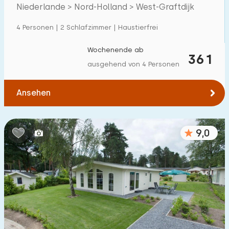
Niederlande > Nord-Holland > West-Graftdijk
Einfamilienhaus
24
4 Personen | 2 Schlafzimmer | Haustierfrei
Ferienbauernhof
0
Villa
Wochenende ab
2
361
ausgehend von 4 Personen
Ferienwohnung
0
Tiny house
2
Ansehen
Hausboot
0
9,0
Kinderfreundlich
Kindermöbel
0
Eingezäunter Garten
0
Spielgeräte im Garten
0
Hallenbad
25