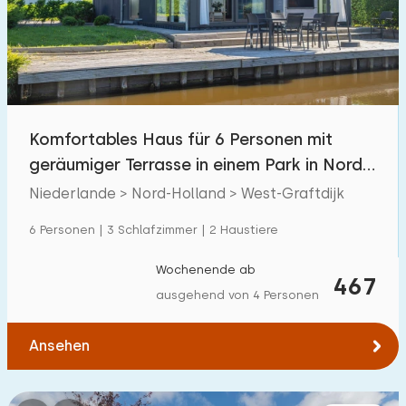
Schwimmbad
25
Eingezäunter Garten
0
Haustierfrei
3
Fahrradschuppen
0
Komfortables Haus für 6 Personen mit
Ladestation Auto
0
geräumiger Terrasse in einem Park in Nord-
Holland
Niederlande > Nord-Holland > West-Graftdijk
Budget
6 Personen | 3 Schlafzimmer | 2 Haustiere
Wochenende ab
467
ausgehend von 4 Personen
€ 0 — € 1000+
Ansehen
Mindestanzahl