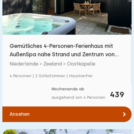
Schwimmbad
1
Eingezäunter Garten
3
Haustierfrei
2
Fahrradschuppen
2
Gemütliches 4-Personen-Ferienhaus mit
Ladestation Auto
2
AußenSpa nahe Strand und Zentrum von
Oostkapelle
Niederlande > Zeeland > Oostkapelle
Budget
4 Personen | 2 Schlafzimmer | Haustierfrei
Wochenende ab
439
ausgehend von 4 Personen
€ 0 — € 1000+
Ansehen
Mindestanzahl