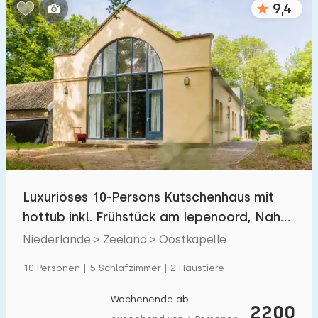
9,4
Schlafzimmern:
1
2
3
4
5
Badezimmer:
1
2
3
4
5
Entfernungen
Luxuriöses 10-Persons Kutschenhaus mit
Zum Meer
:
(max. km)
hottub inkl. Frühstück am Iepenoord, Nah
1
2
5
10
20
am Strand
Niederlande > Zeeland > Oostkapelle
Zum Wald
:
10 Personen | 5 Schlafzimmer | 2 Haustiere
(max. km)
1
2
5
10
20
Wochenende ab
2200