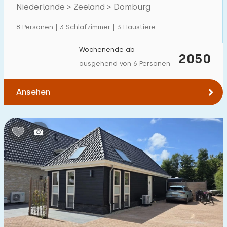
Villa
1
Niederlande > Zeeland > Domburg
Ferienwohnung
0
8 Personen | 3 Schlafzimmer | 3 Haustiere
Tiny house
0
Wochenende ab
2050
Hausboot
0
ausgehend von 6 Personen
Kinderfreundlich
Ansehen
Kindermöbel
2
Eingezäunter Garten
3
Spielgeräte im Garten
1
Hallenbad
0
Freibad
1
Kinderanimation
0