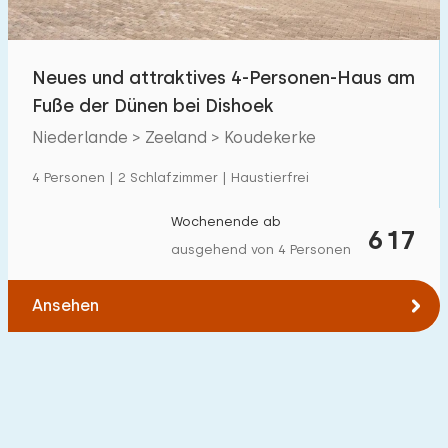
Kindereinrichtungen im Park
0
Neues und attraktives 4-Personen-Haus am
Zugänglichkeit
Fuße der Dünen bei Dishoek
Eingeschränkte Mobilität
0
Niederlande > Zeeland > Koudekerke
Rollstuhlgerecht
0
4 Personen | 2 Schlafzimmer | Haustierfrei
Hilfsmittel
0
Wochenende ab
617
ausgehend von 4 Personen
Ansehen