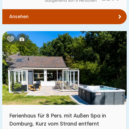
ausgehend von 6 Personen
Zum Wasser
:
(max. km)
Ansehen
1
2
5
10
20
Zu öffentlichen Verkehrsmitteln
:
(max. km)
0,2
0,5
1
2
5
Unterkunft
Nicht im Ferienpark
4
Im Ferienpark
0
Einfamilienhaus
2
Ferienhaus für 8 Pers. mit Außen Spa in
Ferienbauernhof
0
Domburg, Kurz vom Strand entfernt