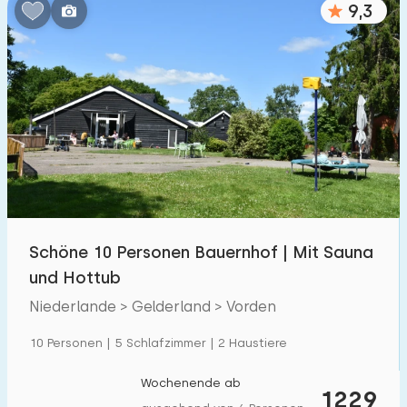
9,3
Schlafzimmern:
1
2
3
4
5
Badezimmer:
1
2
3
4
5
Entfernungen
Schöne 10 Personen Bauernhof | Mit Sauna
Von Vorden
:
(max. km)
und Hottub
1
5
10
20
30
Niederlande > Gelderland > Vorden
Zum Meer
:
10 Personen | 5 Schlafzimmer | 2 Haustiere
(max. km)
1
2
5
10
20
Wochenende ab
1229