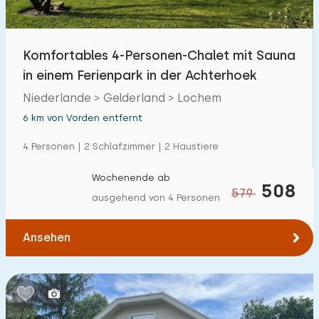
Freibad
0
Kinderanimation
Komfortables 4-Personen-Chalet mit Sauna
2
in einem Ferienpark in der Achterhoek
Kindereinrichtungen im Park
2
Niederlande > Gelderland > Lochem
6 km von Vorden entfernt
Zugänglichkeit
4 Personen | 2 Schlafzimmer | 2 Haustiere
Eingeschränkte Mobilität
4
Wochenende ab
Rollstuhlgerecht
508
0
579
ausgehend von 4 Personen
Hilfsmittel
3
Ansehen