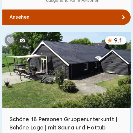
ausgehend von 6 Personen
Zum Wald
:
(max. km)
Ansehen
1
2
5
10
20
Zum Wasser
:
(max. km)
9,1
1
2
5
10
20
Zu öffentlichen Verkehrsmitteln
:
(max. km)
0,2
0,5
1
2
5
Unterkunft
Nicht im Ferienpark
3
Schöne 18 Personen Gruppenunterkunft |
Im Ferienpark
Schöne Lage | mit Sauna und Hottub
3