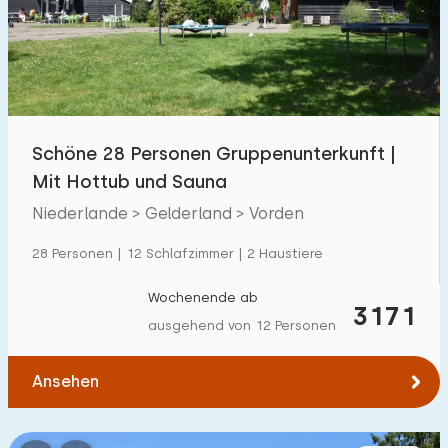
Schwimmbad
2
Eingezäunter Garten
1
Haustierfrei
1
Fahrradschuppen
0
Schöne 28 Personen Gruppenunterkunft |
Ladestation Auto
2
Mit Hottub und Sauna
Niederlande > Gelderland > Vorden
Budget
28 Personen | 12 Schlafzimmer | 2 Haustiere
Wochenende ab
3171
ausgehend von 12 Personen
€ 0 — € 1000+
Ansehen
Mindestanzahl