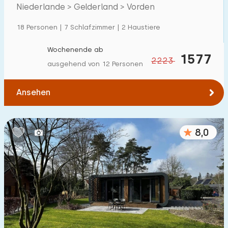
Niederlande > Gelderland > Vorden
Einfamilienhaus
6
18 Personen | 7 Schlafzimmer | 2 Haustiere
Ferienbauernhof
3
Villa
Wochenende ab
0
1577
2223
ausgehend von 12 Personen
Ferienwohnung
0
Tiny house
0
Ansehen
Hausboot
0
8,0
Kinderfreundlich
Kindermöbel
1
Eingezäunter Garten
1
Spielgeräte im Garten
3
Hallenbad
2