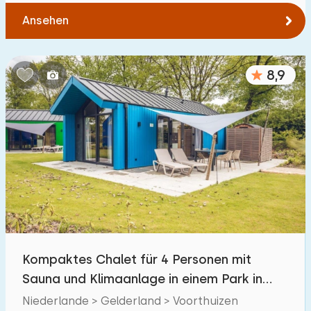
Ansehen
8,9
Kompaktes Chalet für 4 Personen mit
Sauna und Klimaanlage in einem Park in
Voorthuizen.
Niederlande > Gelderland > Voorthuizen