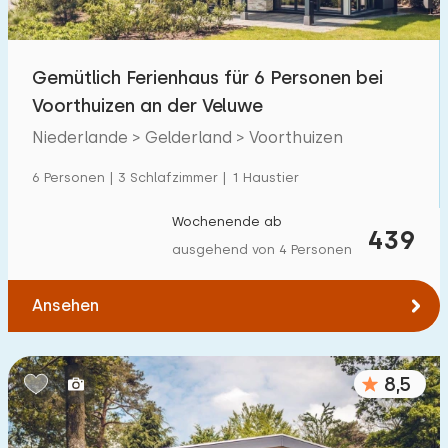
Freibad
97
Kinderanimation
Gemütlich Ferienhaus für 6 Personen bei
74
Voorthuizen an der Veluwe
Kindereinrichtungen im Park
74
Niederlande > Gelderland > Voorthuizen
Zugänglichkeit
6 Personen | 3 Schlafzimmer | 1 Haustier
Eingeschränkte Mobilität
12
Wochenende ab
439
ausgehend von 4 Personen
Rollstuhlgerecht
2
Hilfsmittel
3
Ansehen
8,5