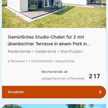
Schwimmbad
113
Eingezäunter Garten
6
Haustierfrei
47
Fahrradschuppen
10
Gemütliches Studio-Chalet für 2 mit
Ladestation Auto
113
überdachter Terrasse in einem Park in
Voorthuizen.
Niederlande > Gelderland > Voorthuizen
Budget
2 Personen | 1 Schlafzimmer | Haustierfrei
Wochenende ab
217
ausgehend von 2 Personen
€ 0 — € 1000+
Ansehen
Mindestanzahl