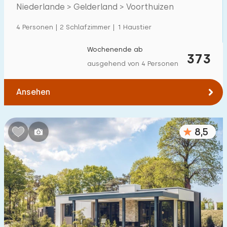
Niederlande > Gelderland > Voorthuizen
Einfamilienhaus
105
4 Personen | 2 Schlafzimmer | 1 Haustier
Ferienbauernhof
1
Villa
Wochenende ab
21
373
ausgehend von 4 Personen
Ferienwohnung
0
Tiny house
5
Ansehen
Hausboot
0
8,5
Kinderfreundlich
Kindermöbel
5
Eingezäunter Garten
6
Spielgeräte im Garten
4
Hallenbad
66