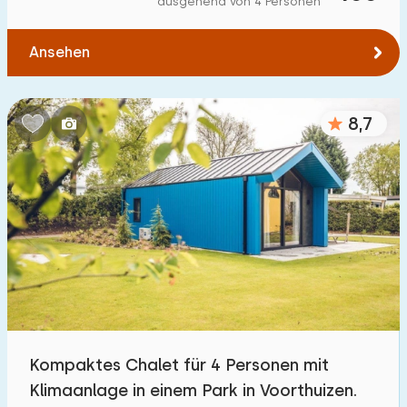
ausgehend von 4 Personen
Zum Wald
:
(max. km)
Ansehen
1
2
5
10
20
Zum Wasser
:
(max. km)
8,7
1
2
5
10
20
Zu öffentlichen Verkehrsmitteln
:
(max. km)
0,2
0,5
1
2
5
Unterkunft
Nicht im Ferienpark
1
Kompaktes Chalet für 4 Personen mit
Im Ferienpark
Klimaanlage in einem Park in Voorthuizen.
120