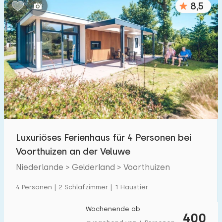
8,5
Schlafzimmern:
1
2
3
4
5
Badezimmer:
1
2
3
4
5
Entfernungen
Luxuriöses Ferienhaus für 4 Personen bei
Von Voorthuizen
:
(max. km)
Voorthuizen an der Veluwe
1
5
10
20
30
Niederlande > Gelderland > Voorthuizen
Zum Meer
:
4 Personen | 2 Schlafzimmer | 1 Haustier
(max. km)
1
2
5
10
20
Wochenende ab
400