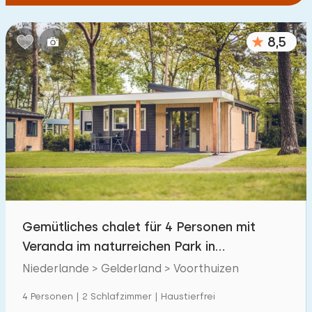
8,5
Gemütliches chalet für 4 Personen mit
Veranda im naturreichen Park in
Voorthuizen, Veluwe.
Niederlande > Gelderland > Voorthuizen
4 Personen | 2 Schlafzimmer | Haustierfrei