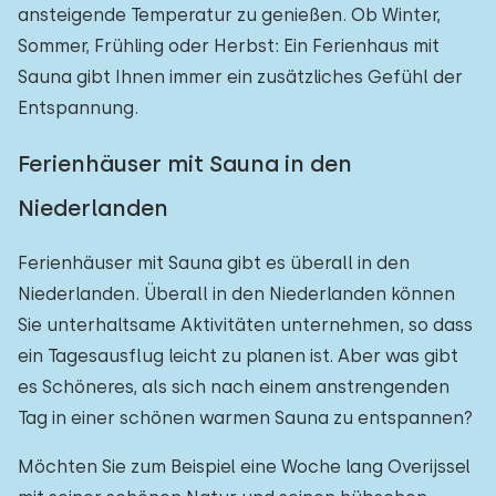
ansteigende Temperatur zu genießen. Ob Winter,
Einfamilienhaus
1
Sommer, Frühling oder Herbst: Ein Ferienhaus mit
Ferienbauernhof
0
Sauna gibt Ihnen immer ein zusätzliches Gefühl der
Entspannung.
Villa
0
Ferienwohnung
0
Ferienhäuser mit Sauna in den
Tiny house
0
Niederlanden
Hausboot
0
Ferienhäuser mit Sauna gibt es überall in den
Niederlanden. Überall in den Niederlanden können
Kinderfreundlich
Sie unterhaltsame Aktivitäten unternehmen, so dass
ein Tagesausflug leicht zu planen ist. Aber was gibt
Kindermöbel
0
es Schöneres, als sich nach einem anstrengenden
Eingezäunter Garten
0
Tag in einer schönen warmen Sauna zu entspannen?
Spielgeräte im Garten
0
Möchten Sie zum Beispiel eine Woche lang Overijssel
Hallenbad
0