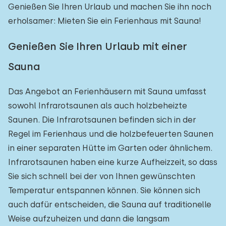
Genießen Sie Ihren Urlaub und machen Sie ihn noch
Zum Wald
:
(max. km)
erholsamer: Mieten Sie ein Ferienhaus mit Sauna!
1
2
5
10
20
Genießen Sie Ihren Urlaub mit einer
Zum Wasser
:
(max. km)
Sauna
1
2
5
10
20
Das Angebot an Ferienhäusern mit Sauna umfasst
sowohl Infrarotsaunen als auch holzbeheizte
Zu öffentlichen Verkehrsmitteln
:
(max. km)
Saunen. Die Infrarotsaunen befinden sich in der
0,2
0,5
1
2
5
Regel im Ferienhaus und die holzbefeuerten Saunen
in einer separaten Hütte im Garten oder ähnlichem.
Infrarotsaunen haben eine kurze Aufheizzeit, so dass
Unterkunft
Sie sich schnell bei der von Ihnen gewünschten
Temperatur entspannen können. Sie können sich
Nicht im Ferienpark
0
auch dafür entscheiden, die Sauna auf traditionelle
Im Ferienpark
1
Weise aufzuheizen und dann die langsam