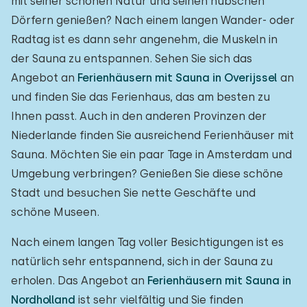
mit seiner schönen Natur und seinen hübschen
Dörfern genießen? Nach einem langen Wander- oder
Freibad
1
Radtag ist es dann sehr angenehm, die Muskeln in
Kinderanimation
1
der Sauna zu entspannen. Sehen Sie sich das
Angebot an
Ferienhäusern mit Sauna in Overijssel
an
Kindereinrichtungen im Park
0
und finden Sie das Ferienhaus, das am besten zu
Ihnen passt. Auch in den anderen Provinzen der
Zugänglichkeit
Niederlande finden Sie ausreichend Ferienhäuser mit
Eingeschränkte Mobilität
0
Sauna. Möchten Sie ein paar Tage in Amsterdam und
Umgebung verbringen? Genießen Sie diese schöne
Rollstuhlgerecht
0
Stadt und besuchen Sie nette Geschäfte und
Hilfsmittel
0
schöne Museen.
Nach einem langen Tag voller Besichtigungen ist es
natürlich sehr entspannend, sich in der Sauna zu
erholen. Das Angebot an
Ferienhäusern mit Sauna in
Nordholland
ist sehr vielfältig und Sie finden