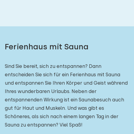
Schlafzimmern:
1
2
3
4
5
Badezimmer:
Ferienhaus mit Sauna
1
2
3
4
5
Sind Sie bereit, sich zu entspannen? Dann
Entfernungen
entscheiden Sie sich für ein Ferienhaus mit Sauna
und entspannen Sie Ihren Körper und Geist während
Von Vogelenzang
:
(max. km)
Ihres wunderbaren Urlaubs. Neben der
1
5
10
20
30
entspannenden Wirkung ist ein Saunabesuch auch
gut für Haut und Muskeln. Und was gibt es
Zum Meer
:
(max. km)
Schöneres, als sich nach einem langen Tag in der
Sauna zu entspannen? Viel Spaß!
1
2
5
10
20