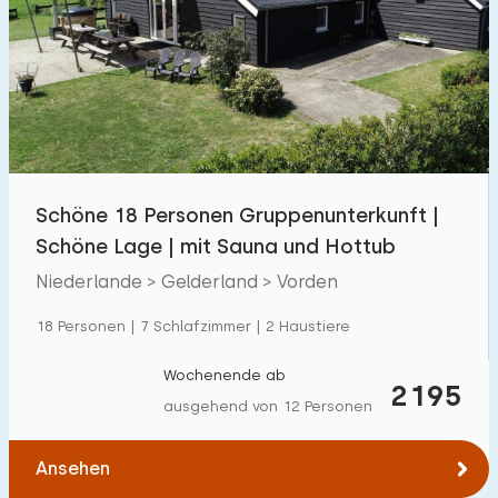
Schwimmbad
50
Eingezäunter Garten
73
Haustierfrei
130
Fahrradschuppen
107
Ladestation Auto
115
Schöne 18 Personen Gruppenunterkunft |
Schöne Lage | mit Sauna und Hottub
Budget
Niederlande > Gelderland > Vorden
18 Personen | 7 Schlafzimmer | 2 Haustiere
€ 0 — € 1000+
Wochenende ab
2195
ausgehend von 12 Personen
Mindestanzahl
Ansehen