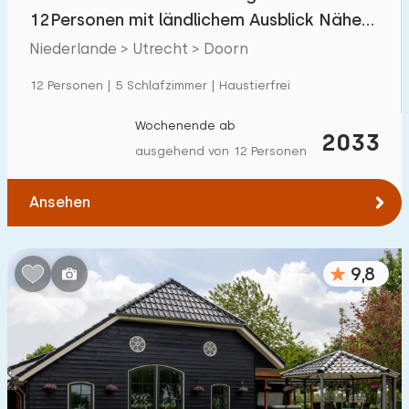
Villa
39
12Personen mit ländlichem Ausblick Nähe
Ferienwohnung
22
Utrechtse Heuvelrug
Niederlande > Utrecht > Doorn
Tiny house
1
12 Personen | 5 Schlafzimmer | Haustierfrei
Hausboot
1
Wochenende ab
2033
ausgehend von 12 Personen
Kinderfreundlich
Ansehen
Kindermöbel
122
Eingezäunter Garten
73
9,8
Spielgeräte im Garten
82
Hallenbad
39
Freibad
18
Kinderanimation
25