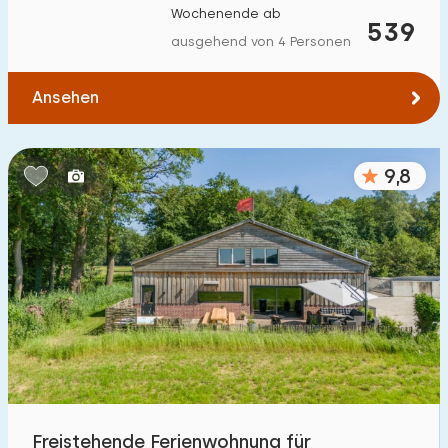
Wochenende ab
Zum Wasser
:
539
(max. km)
ausgehend von 4 Personen
1
2
5
10
20
Ansehen
Zu öffentlichen Verkehrsmitteln
:
(max. km)
0,2
0,5
1
2
5
9,8
Unterkunft
Nicht im Ferienpark
134
Im Ferienpark
129
Einfamilienhaus
203
Ferienbauernhof
48
Freistehende Ferienwohnung für