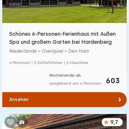
Kindereinrichtungen im Park
35
Zugänglichkeit
Schönes 6-Personen-Ferienhaus mit Außen
Eingeschränkte Mobilität
263
Spa und großem Garten bei Hardenberg
Rollstuhlgerecht
61
Niederlande > Overijssel > Den Ham
Hilfsmittel
104
6 Personen | 3 Schlafzimmer | 2 Haustiere
Wochenende ab
603
ausgehend von 4 Personen
Ansehen
9,7