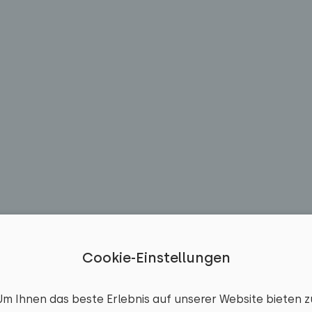
Cookie-Einstellungen
Um Ihnen das beste Erlebnis auf unserer Website bieten z