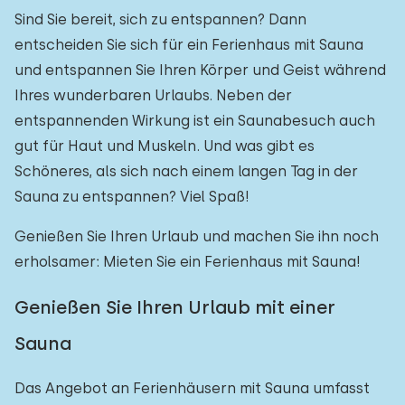
Sind Sie bereit, sich zu entspannen? Dann
Freibad
3
entscheiden Sie sich für ein Ferienhaus mit Sauna
Kinderanimation
und entspannen Sie Ihren Körper und Geist während
0
Ihres wunderbaren Urlaubs. Neben der
Kindereinrichtungen im Park
1
entspannenden Wirkung ist ein Saunabesuch auch
gut für Haut und Muskeln. Und was gibt es
Zugänglichkeit
Schöneres, als sich nach einem langen Tag in der
Sauna zu entspannen? Viel Spaß!
Eingeschränkte Mobilität
1
Rollstuhlgerecht
Genießen Sie Ihren Urlaub und machen Sie ihn noch
0
erholsamer: Mieten Sie ein Ferienhaus mit Sauna!
Hilfsmittel
0
Genießen Sie Ihren Urlaub mit einer
Sauna
Das Angebot an Ferienhäusern mit Sauna umfasst