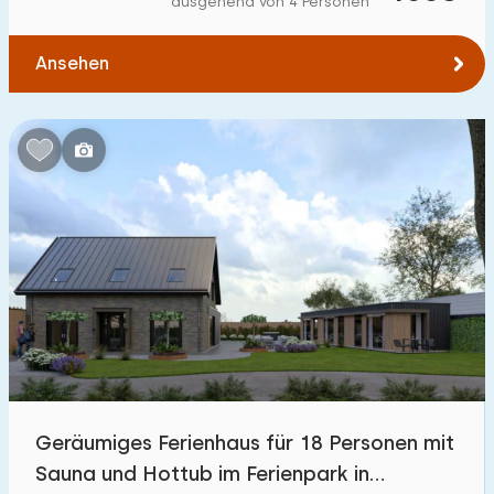
ausgehend von 4 Personen
Zum Wald
:
(max. km)
Ansehen
1
2
5
10
20
Zum Wasser
:
(max. km)
1
2
5
10
20
Zu öffentlichen Verkehrsmitteln
:
(max. km)
0,2
0,5
1
2
5
Unterkunft
Nicht im Ferienpark
0
Geräumiges Ferienhaus für 18 Personen mit
Im Ferienpark
Sauna und Hottub im Ferienpark in
3