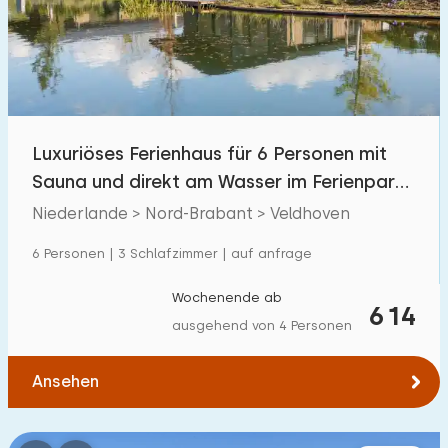
Schwimmbad
3
Eingezäunter Garten
0
Haustierfrei
2
Fahrradschuppen
0
Luxuriöses Ferienhaus für 6 Personen mit
Ladestation Auto
0
Sauna und direkt am Wasser im Ferienpark
Molenvel
Niederlande > Nord-Brabant > Veldhoven
Budget
6 Personen | 3 Schlafzimmer | auf anfrage
Wochenende ab
614
ausgehend von 4 Personen
€ 0 — € 1000+
Ansehen
Mindestanzahl