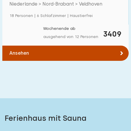
Veldhoven
Niederlande > Nord-Brabant > Veldhoven
Einfamilienhaus
3
18 Personen | 6 Schlafzimmer | Haustierfrei
Ferienbauernhof
0
Villa
Wochenende ab
1
3409
ausgehend von 12 Personen
Ferienwohnung
0
Tiny house
0
Ansehen
Hausboot
0
Kinderfreundlich
Kindermöbel
0
Eingezäunter Garten
0
Ferienhaus mit Sauna
Spielgeräte im Garten
0
Hallenbad
0