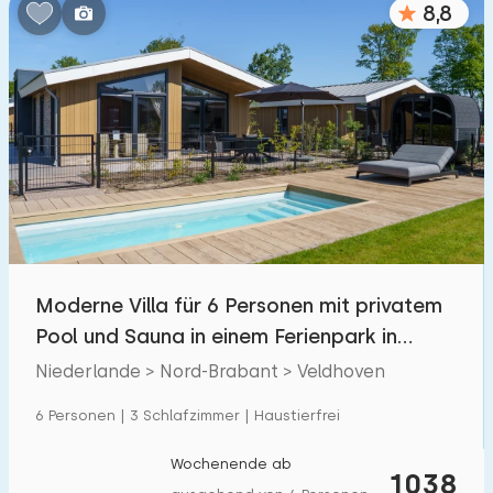
8,8
Schlafzimmern:
1
2
3
4
5
Badezimmer:
1
2
3
4
5
Entfernungen
Moderne Villa für 6 Personen mit privatem
Von Veldhoven
:
(max. km)
Pool und Sauna in einem Ferienpark in
1
5
10
20
30
Veldhoven
Niederlande > Nord-Brabant > Veldhoven
Zum Meer
:
6 Personen | 3 Schlafzimmer | Haustierfrei
(max. km)
1
2
5
10
20
Wochenende ab
1038