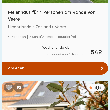
Freibad
8
Ferienhaus für 4 Personen am Rande von
Kinderanimation
Veere
4
Niederlande > Zeeland > Veere
Kindereinrichtungen im Park
7
4 Personen | 2 Schlafzimmer | Haustierfrei
Zugänglichkeit
Wochenende ab
542
Eingeschränkte Mobilität
11
ausgehend von 4 Personen
Rollstuhlgerecht
1
Ansehen
Hilfsmittel
4
8,8