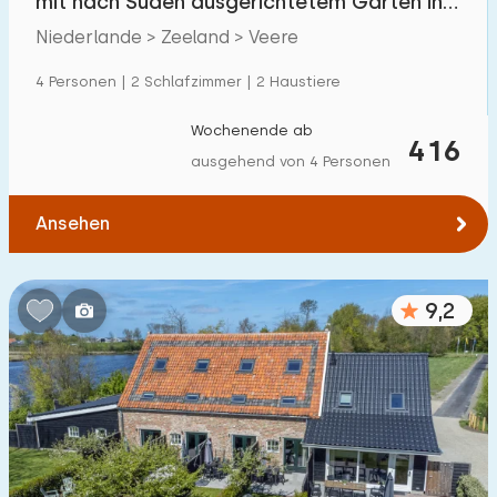
mit nach Süden ausgerichtetem Garten in
Veere
Niederlande > Zeeland > Veere
4 Personen | 2 Schlafzimmer | 2 Haustiere
Wochenende ab
416
ausgehend von 4 Personen
Ansehen
9,2