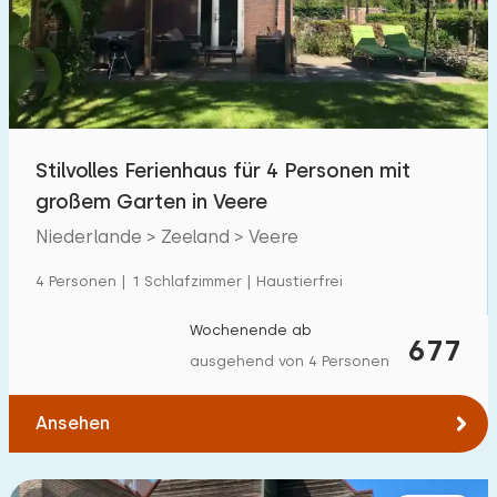
Schwimmbad
8
Eingezäunter Garten
45
Haustierfrei
130
Fahrradschuppen
69
Stilvolles Ferienhaus für 4 Personen mit
Ladestation Auto
28
großem Garten in Veere
Niederlande > Zeeland > Veere
Budget
4 Personen | 1 Schlafzimmer | Haustierfrei
Wochenende ab
677
ausgehend von 4 Personen
€ 0 — € 1000+
Ansehen
Mindestanzahl