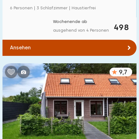
Einfamilienhaus
98
6 Personen | 3 Schlafzimmer | Haustierfrei
Ferienbauernhof
9
Wochenende ab
498
Villa
ausgehend von 4 Personen
9
Ferienwohnung
36
Ansehen
Tiny house
3
Hausboot
0
9,7
Kinderfreundlich
Kindermöbel
111
Eingezäunter Garten
45
Spielgeräte im Garten
72
Hallenbad
8