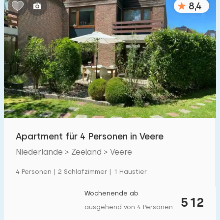
8,4
Schlafzimmern:
1
2
3
4
5
Badezimmer:
1
2
3
4
5
Entfernungen
Apartment für 4 Personen in Veere
Von Veere
:
(max. km)
Niederlande > Zeeland > Veere
1
5
10
20
30
4 Personen | 2 Schlafzimmer | 1 Haustier
Zum Meer
:
(max. km)
Wochenende ab
512
1
2
5
10
20
ausgehend von 4 Personen