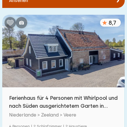
Ansehen
8,7
Ferienhaus für 4 Personen mit Whirlpool und
nach Süden ausgerichtetem Garten in
Veere
Niederlande > Zeeland > Veere
4 Personen | 2 Schlafzimmer | 2 Haustiere