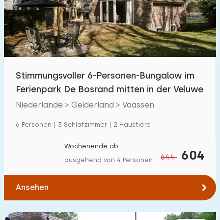
Schwimmbad
5
Eingezäunter Garten
8
Haustierfrei
15
Fahrradschuppen
16
Stimmungsvoller 6-Personen-Bungalow im
Ladestation Auto
5
Ferienpark De Bosrand mitten in der Veluwe
Niederlande > Gelderland > Vaassen
Budget
6 Personen | 3 Schlafzimmer | 2 Haustiere
Wochenende ab
604
644
ausgehend von 4 Personen
€ 0 — € 1000+
Ansehen
Mindestanzahl