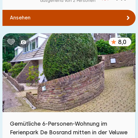
ausgehend von 2 Personen
Zum Wald
:
(max. km)
Ansehen
1
2
5
10
20
Zum Wasser
:
(max. km)
8,0
1
2
5
10
20
Zu öffentlichen Verkehrsmitteln
:
(max. km)
0,2
0,5
1
2
5
Unterkunft
Nicht im Ferienpark
12
Gemütliche 6-Personen-Wohnung im
Im Ferienpark
Ferienpark De Bosrand mitten in der Veluwe
23