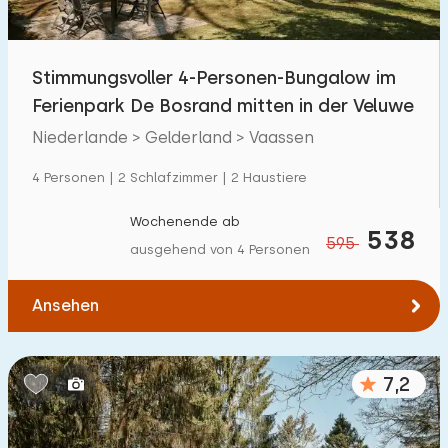
Freibad
5
Kinderanimation
Stimmungsvoller 4-Personen-Bungalow im
0
Ferienpark De Bosrand mitten in der Veluwe
Kindereinrichtungen im Park
10
Niederlande > Gelderland > Vaassen
Zugänglichkeit
4 Personen | 2 Schlafzimmer | 2 Haustiere
Eingeschränkte Mobilität
0
Wochenende ab
538
595
ausgehend von 4 Personen
Rollstuhlgerecht
0
Hilfsmittel
1
Ansehen
7,2