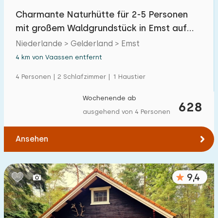
Charmante Naturhütte für 2-5 Personen
mit großem Waldgrundstück in Emst auf
der Veluwe
Niederlande > Gelderland > Emst
4 km von Vaassen entfernt
4 Personen | 2 Schlafzimmer | 1 Haustier
Wochenende ab
628
ausgehend von 4 Personen
Ansehen
9,4