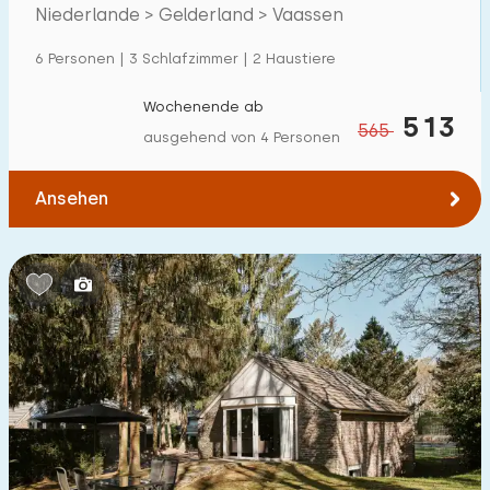
Niederlande > Gelderland > Vaassen
Einfamilienhaus
27
6 Personen | 3 Schlafzimmer | 2 Haustiere
Ferienbauernhof
0
Villa
Wochenende ab
2
513
565
ausgehend von 4 Personen
Ferienwohnung
2
Tiny house
3
Ansehen
Hausboot
0
Kinderfreundlich
Kindermöbel
10
Eingezäunter Garten
8
Spielgeräte im Garten
3
Hallenbad
5