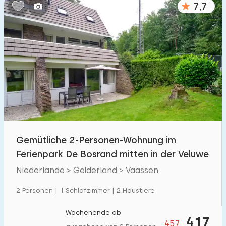
7,7
Schlafzimmern:
1
2
3
4
5
Badezimmer:
1
2
3
4
5
Entfernungen
Gemütliche 2-Personen-Wohnung im
Von Vaassen
:
(max. km)
Ferienpark De Bosrand mitten in der Veluwe
1
5
10
20
30
Niederlande > Gelderland > Vaassen
Zum Meer
:
2 Personen | 1 Schlafzimmer | 2 Haustiere
(max. km)
1
2
5
10
20
Wochenende ab
417
457