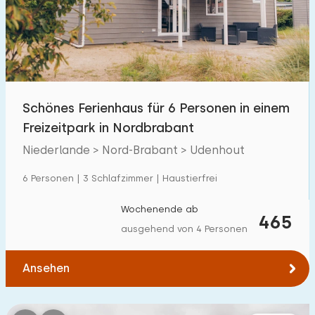
Schwimmbad
52
Eingezäunter Garten
1
Haustierfrei
19
Fahrradschuppen
1
Schönes Ferienhaus für 6 Personen in einem
Ladestation Auto
53
Freizeitpark in Nordbrabant
Niederlande > Nord-Brabant > Udenhout
Budget
6 Personen | 3 Schlafzimmer | Haustierfrei
Wochenende ab
465
ausgehend von 4 Personen
€ 0 — € 1000+
Ansehen
Mindestanzahl