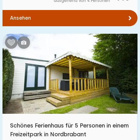
ausgehend von 4 Personen
Zum Wald
:
(max. km)
Ansehen
1
2
5
10
20
Zum Wasser
:
(max. km)
1
2
5
10
20
Zu öffentlichen Verkehrsmitteln
:
(max. km)
0,2
0,5
1
2
5
Unterkunft
Nicht im Ferienpark
1
Schönes Ferienhaus für 5 Personen in einem
Im Ferienpark
Freizeitpark in Nordbrabant
52