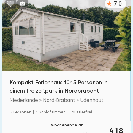
7,0
Schlafzimmern:
1
2
3
4
5
Badezimmer:
1
2
3
4
5
Entfernungen
Kompakt Ferienhaus für 5 Personen in
Von Udenhout
:
(max. km)
einem Freizeitpark in Nordbrabant
1
5
10
20
30
Niederlande > Nord-Brabant > Udenhout
Zum Meer
:
5 Personen | 3 Schlafzimmer | Haustierfrei
(max. km)
1
2
5
10
20
Wochenende ab
418