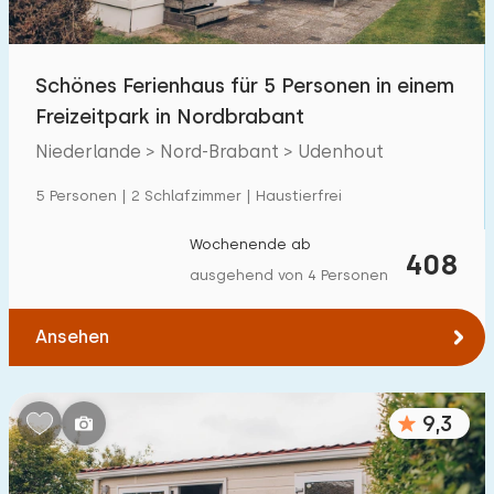
Freibad
52
Kinderanimation
Schönes Ferienhaus für 5 Personen in einem
17
Freizeitpark in Nordbrabant
Kindereinrichtungen im Park
17
Niederlande > Nord-Brabant > Udenhout
Zugänglichkeit
5 Personen | 2 Schlafzimmer | Haustierfrei
Eingeschränkte Mobilität
1
Wochenende ab
408
ausgehend von 4 Personen
Rollstuhlgerecht
0
Hilfsmittel
1
Ansehen
9,3