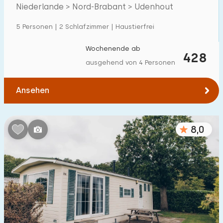
Niederlande > Nord-Brabant > Udenhout
Einfamilienhaus
52
5 Personen | 2 Schlafzimmer | Haustierfrei
Ferienbauernhof
0
Villa
Wochenende ab
0
428
ausgehend von 4 Personen
Ferienwohnung
0
Tiny house
1
Ansehen
Hausboot
0
8,0
Kinderfreundlich
Kindermöbel
1
Eingezäunter Garten
1
Spielgeräte im Garten
0
Hallenbad
19