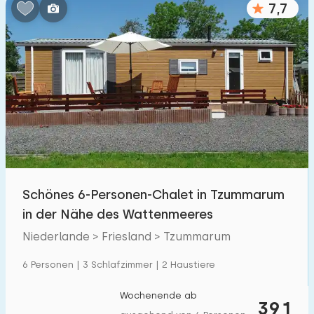
7,7
Schlafzimmern:
1
2
3
4
5
Badezimmer:
1
2
3
4
5
Entfernungen
Schönes 6-Personen-Chalet in Tzummarum
Von Tzummarum
:
(max. km)
in der Nähe des Wattenmeeres
1
5
10
20
30
Niederlande > Friesland > Tzummarum
Zum Meer
:
6 Personen | 3 Schlafzimmer | 2 Haustiere
(max. km)
1
2
5
10
20
Wochenende ab
391