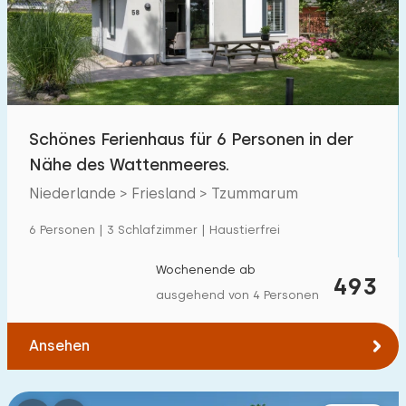
Schwimmbad
5
Eingezäunter Garten
3
Haustierfrei
1
Fahrradschuppen
4
Schönes Ferienhaus für 6 Personen in der
Ladestation Auto
5
Nähe des Wattenmeeres.
Niederlande > Friesland > Tzummarum
Budget
6 Personen | 3 Schlafzimmer | Haustierfrei
Wochenende ab
493
ausgehend von 4 Personen
€ 0 — € 1000+
Ansehen
Mindestanzahl