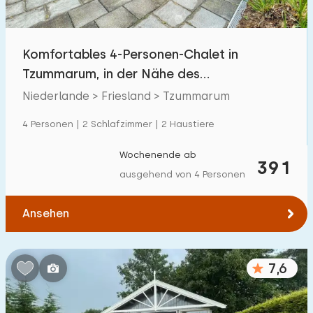
Freibad
5
Kinderanimation
Komfortables 4-Personen-Chalet in
0
Tzummarum, in der Nähe des
Kindereinrichtungen im Park
5
Wattenmeeres
Niederlande > Friesland > Tzummarum
Zugänglichkeit
4 Personen | 2 Schlafzimmer | 2 Haustiere
Eingeschränkte Mobilität
1
Wochenende ab
391
ausgehend von 4 Personen
Rollstuhlgerecht
0
Hilfsmittel
0
Ansehen
7,6