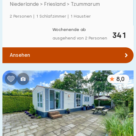
Niederlande > Friesland > Tzummarum
Einfamilienhaus
5
2 Personen | 1 Schlafzimmer | 1 Haustier
Ferienbauernhof
0
Villa
Wochenende ab
0
341
ausgehend von 2 Personen
Ferienwohnung
0
Tiny house
1
Ansehen
Hausboot
0
8,0
Kinderfreundlich
Kindermöbel
2
Eingezäunter Garten
3
Spielgeräte im Garten
0
Hallenbad
0