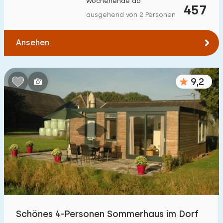
Wochenende ab
457
Zum Wald
:
(max. km)
ausgehend von 2 Personen
1
2
5
10
20
Ansehen
Zum Wasser
:
(max. km)
9,2
1
2
5
10
20
Zu öffentlichen Verkehrsmitteln
:
(max. km)
0,2
0,5
1
2
5
Unterkunft
Nicht im Ferienpark
3
Im Ferienpark
Schönes 4-Personen Sommerhaus im Dorf
18