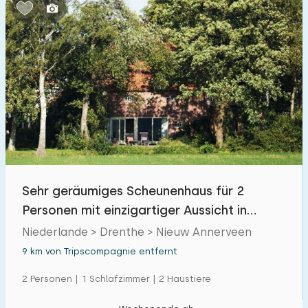
Schlafzimmern:
1
2
3
4
5
Badezimmer:
1
2
3
4
5
Entfernungen
Sehr geräumiges Scheunenhaus für 2
Von Tripscompagnie
:
(max. km)
Personen mit einzigartiger Aussicht in
1
5
10
20
30
Nieuw Annerveen
Niederlande > Drenthe > Nieuw Annerveen
9 km von Tripscompagnie entfernt
Zum Meer
:
(max. km)
2 Personen | 1 Schlafzimmer | 2 Haustiere
1
2
5
10
20