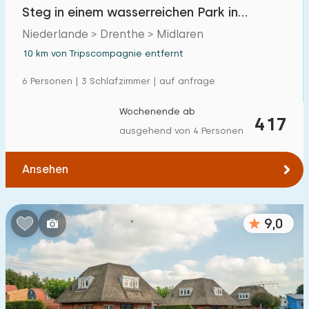
Steg in einem wasserreichen Park in
Drenthe
Niederlande > Drenthe > Midlaren
10 km von Tripscompagnie entfernt
6 Personen | 3 Schlafzimmer | auf anfrage
Wochenende ab
417
ausgehend von 4 Personen
Ansehen
9,0