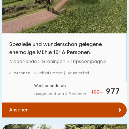
Schwimmbad
2
Eingezäunter Garten
0
Haustierfrei
8
Fahrradschuppen
1
Spezielle und wunderschön gelegene
Ladestation Auto
18
ehemalige Mühle für 6 Personen.
Niederlande > Groningen > Tripscompagnie
Budget
6 Personen | 3 Schlafzimmer | Haustierfrei
Wochenende ab
977
1001
ausgehend von 4 Personen
€ 0 — € 1000+
Ansehen
Mindestanzahl