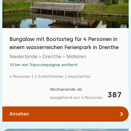
Freibad
0
Kinderanimation
0
Kindereinrichtungen im Park
18
Bungalow mit Bootssteg für 4 Personen in
einem wasserreichen Ferienpark in Drenthe
Zugänglichkeit
Niederlande > Drenthe > Midlaren
Eingeschränkte Mobilität
2
10 km von Tripscompagnie entfernt
Rollstuhlgerecht
0
4 Personen | 2 Schlafzimmer | Haustierfrei
Hilfsmittel
2
Wochenende ab
387
ausgehend von 4 Personen
Ansehen