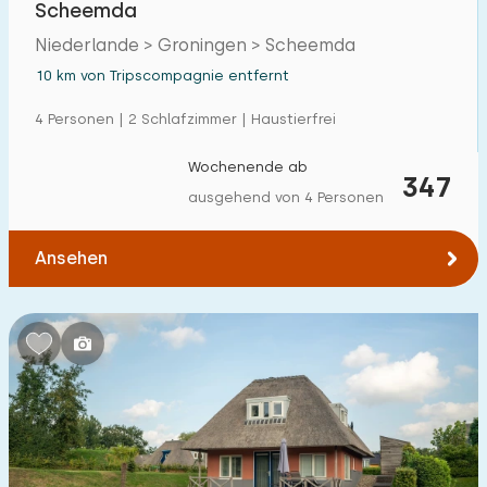
Scheemda
Einfamilienhaus
18
Niederlande > Groningen > Scheemda
Ferienbauernhof
0
10 km von Tripscompagnie entfernt
Villa
0
4 Personen | 2 Schlafzimmer | Haustierfrei
Ferienwohnung
0
Wochenende ab
347
Tiny house
0
ausgehend von 4 Personen
Hausboot
0
Ansehen
Kinderfreundlich
Kindermöbel
12
Eingezäunter Garten
0
Spielgeräte im Garten
1
Hallenbad
2