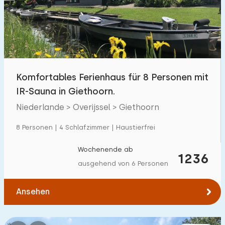
Schwimmbad
1700
+
Eingezäunter Garten
600
+
Haustierfrei
1800
+
Fahrradschuppen
800
+
Komfortables Ferienhaus für 8 Personen mit
Ladestation Auto
1800
+
IR-Sauna in Giethoorn.
Niederlande > Overijssel > Giethoorn
Budget
8 Personen | 4 Schlafzimmer | Haustierfrei
Wochenende ab
1236
ausgehend von 6 Personen
€ 0 — € 1000+
Ansehen
Mindestanzahl