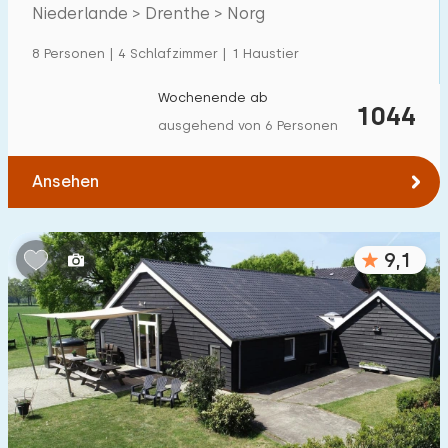
Villa
600
+
Drenthe
Niederlande > Drenthe > Norg
Ferienwohnung
500
+
8 Personen | 4 Schlafzimmer | 1 Haustier
Tiny house
159
Wochenende ab
1044
Hausboot
27
ausgehend von 6 Personen
Kinderfreundlich
Ansehen
Kindermöbel
900
+
9,1
Eingezäunter Garten
600
+
Spielgeräte im Garten
500
+
Hallenbad
900
+
Freibad
1000
+
Kinderanimation
1000
+