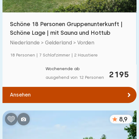
Kindereinrichtungen im Park
1300
+
Schöne 18 Personen Gruppenunterkunft |
Zugänglichkeit
Schöne Lage | mit Sauna und Hottub
Eingeschränkte Mobilität
259
Niederlande > Gelderland > Vorden
Rollstuhlgerecht
59
18 Personen | 7 Schlafzimmer | 2 Haustiere
Hilfsmittel
194
Wochenende ab
2195
ausgehend von 12 Personen
Ansehen
8,9