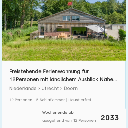
Freistehende Ferienwohnung für
12Personen mit ländlichem Ausblick Nähe
Utrechtse Heuvelrug
Niederlande > Utrecht > Doorn
12 Personen | 5 Schlafzimmer | Haustierfrei
Wochenende ab
2033
ausgehend von 12 Personen