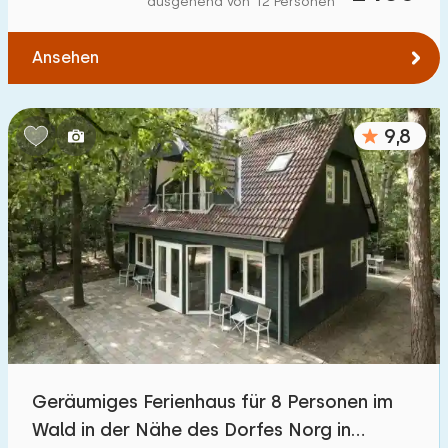
ausgehend von 12 Personen
Zum Wasser
:
(max. km)
Ansehen
1
2
5
10
20
Zu öffentlichen Verkehrsmitteln
:
(max. km)
9,8
0,2
0,5
1
2
5
Unterkunft
Nicht im Ferienpark
1100
+
Im Ferienpark
3200
+
Einfamilienhaus
3300
+
Geräumiges Ferienhaus für 8 Personen im
Ferienbauernhof
171
Wald in der Nähe des Dorfes Norg in