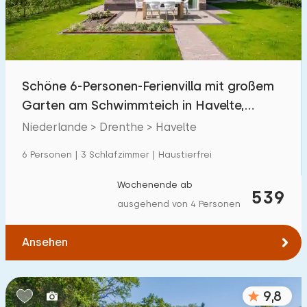
Schöne 6-Personen-Ferienvilla mit großem
Garten am Schwimmteich in Havelte,
Drenthe
Niederlande > Drenthe > Havelte
6 Personen | 3 Schlafzimmer | Haustierfrei
Wochenende ab
539
ausgehend von 4 Personen
Ansehen
9,8