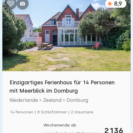
8,9
Schlafzimmern:
1
2
3
4
5
Badezimmer:
1
2
3
4
5
Entfernungen
Einzigartiges Ferienhaus für 14 Personen
Zum Meer
:
(max. km)
mit Meerblick im Domburg
1
2
5
10
20
Niederlande > Zeeland > Domburg
Zum Wald
:
14 Personen | 8 Schlafzimmer | 2 Haustiere
(max. km)
1
2
5
10
20
Wochenende ab
2136