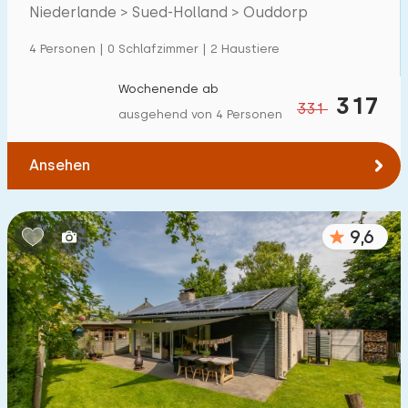
Villa
29
Nordseestrandes
Niederlande > Sued-Holland > Ouddorp
Ferienwohnung
38
4 Personen | 0 Schlafzimmer | 2 Haustiere
Tiny house
14
Wochenende ab
317
331
Hausboot
1
ausgehend von 4 Personen
Kinderfreundlich
Ansehen
Kindermöbel
78
9,6
Eingezäunter Garten
59
Spielgeräte im Garten
20
Hallenbad
7
Freibad
63
Kinderanimation
29