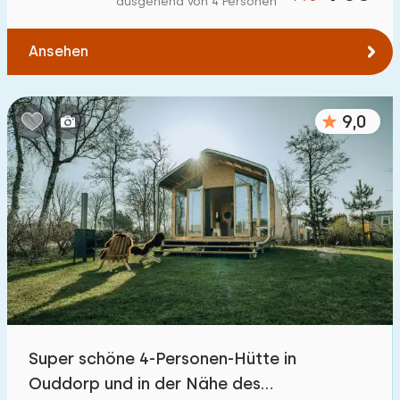
ausgehend von 4 Personen
Zum Wasser
:
(max. km)
Ansehen
1
2
5
10
20
Zu öffentlichen Verkehrsmitteln
:
(max. km)
9,0
0,2
0,5
1
2
5
Unterkunft
Nicht im Ferienpark
55
Im Ferienpark
191
Einfamilienhaus
184
Super schöne 4-Personen-Hütte in
Ferienbauernhof
9
Ouddorp und in der Nähe des