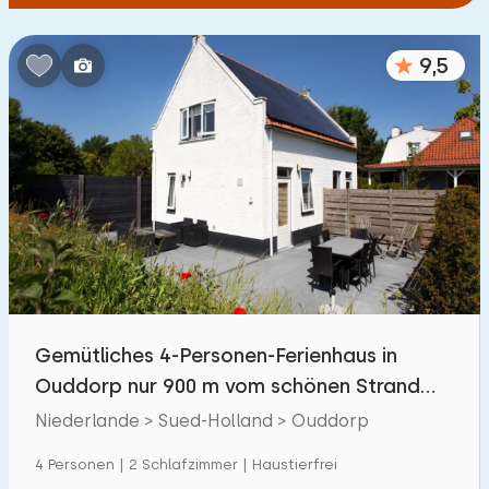
9,5
Gemütliches 4-Personen-Ferienhaus in
Ouddorp nur 900 m vom schönen Strand
entfernt
Niederlande > Sued-Holland > Ouddorp
4 Personen | 2 Schlafzimmer | Haustierfrei