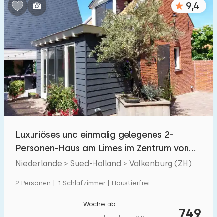
9,4
Luxuriöses und einmalig gelegenes 2-
Personen-Haus am Limes im Zentrum von
Valkenburg (ZH)
Niederlande > Sued-Holland > Valkenburg (ZH)
2 Personen | 1 Schlafzimmer | Haustierfrei
Woche ab
749