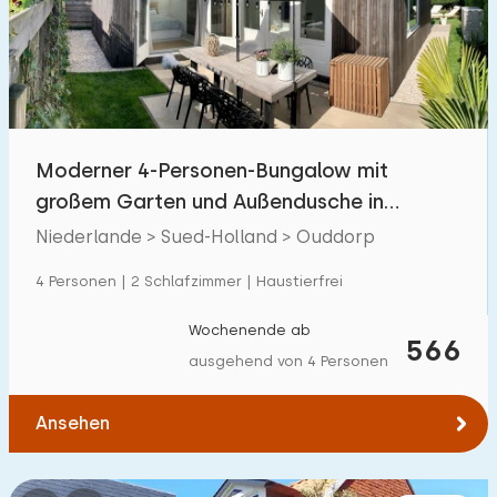
Moderner 4-Personen-Bungalow mit
großem Garten und Außendusche in
Ouddorp an der Küste
Niederlande > Sued-Holland > Ouddorp
4 Personen | 2 Schlafzimmer | Haustierfrei
Wochenende ab
566
ausgehend von 4 Personen
Ansehen