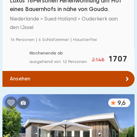
Luxus 16Personen Ferienwohnung am Hof
eines Bauernhofs in nähe von Gouda.
Niederlande > Sued-Holland > Ouderkerk aan
den IJssel
16 Personen | 6 Schlafzimmer | Haustierfrei
Wochenende ab
1707
2148
ausgehend von 12 Personen
Ansehen
9,6