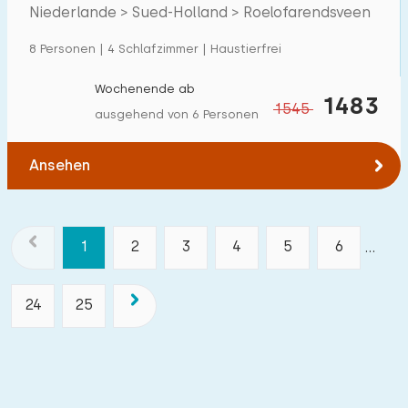
Roelofarendsveen
Niederlande > Sued-Holland > Roelofarendsveen
8 Personen | 4 Schlafzimmer | Haustierfrei
Wochenende ab
1483
1545
ausgehend von 6 Personen
Ansehen
1
2
3
4
5
6
...
24
25