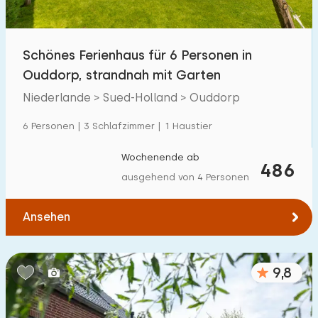
Kindereinrichtungen im Park
44
Schönes Ferienhaus für 6 Personen in
Zugänglichkeit
Ouddorp, strandnah mit Garten
Eingeschränkte Mobilität
9
Niederlande > Sued-Holland > Ouddorp
Rollstuhlgerecht
4
6 Personen | 3 Schlafzimmer | 1 Haustier
Hilfsmittel
8
Wochenende ab
486
ausgehend von 4 Personen
Ansehen
9,8