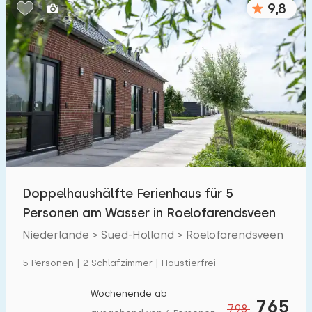
9,8
Schlafzimmern:
1
2
3
4
5
Badezimmer:
1
2
3
4
5
Entfernungen
Doppelhaushälfte Ferienhaus für 5
Zum Meer
:
(max. km)
Personen am Wasser in Roelofarendsveen
1
2
5
10
20
Niederlande > Sued-Holland > Roelofarendsveen
Zum Wald
:
5 Personen | 2 Schlafzimmer | Haustierfrei
(max. km)
1
2
5
10
20
Wochenende ab
765
798