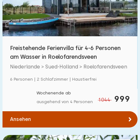
Schwimmbad
70
Eingezäunter Garten
59
Haustierfrei
110
Fahrradschuppen
51
Freistehende Ferienvilla für 4-6 Personen
Ladestation Auto
101
am Wasser in Roelofarendsveen
Niederlande > Sued-Holland > Roelofarendsveen
Budget
6 Personen | 2 Schlafzimmer | Haustierfrei
Wochenende ab
999
1044
ausgehend von 4 Personen
€ 0 — € 1000+
Ansehen
Mindestanzahl