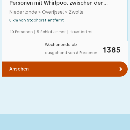
Personen mit Whirlpool zwischen den
Einfamilienhaus
2
Weiden in Zwolle
Niederlande > Overijssel > Zwolle
Ferienbauernhof
2
8 km von Staphorst entfernt
Villa
0
10 Personen | 5 Schlafzimmer | Haustierfrei
Ferienwohnung
0
Wochenende ab
1385
Tiny house
1
ausgehend von 6 Personen
Hausboot
0
Ansehen
Kinderfreundlich
Kindermöbel
2
Eingezäunter Garten
2
Spielgeräte im Garten
1
Hallenbad
0