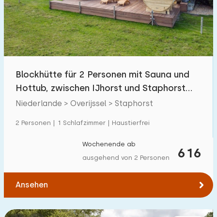
Schwimmbad
0
Eingezäunter Garten
2
Haustierfrei
3
Fahrradschuppen
1
Blockhütte für 2 Personen mit Sauna und
Ladestation Auto
3
Hottub, zwischen IJhorst und Staphorst
gelegen
Niederlande > Overijssel > Staphorst
Budget
2 Personen | 1 Schlafzimmer | Haustierfrei
Wochenende ab
616
ausgehend von 2 Personen
€ 0 — € 1000+
Ansehen
Mindestanzahl