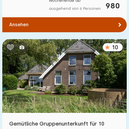
Wochenende ab
980
Zum Wald
:
(max. km)
ausgehend von 6 Personen
1
2
5
10
20
Ansehen
Zum Wasser
:
(max. km)
10
1
2
5
10
20
Zu öffentlichen Verkehrsmitteln
:
(max. km)
0,2
0,5
1
2
5
Unterkunft
Nicht im Ferienpark
3
Im Ferienpark
Gemütliche Gruppenunterkunft für 10
0