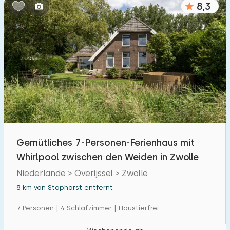
8,3
Schlafzimmern:
1
2
3
4
5
Badezimmer:
1
2
3
4
5
Entfernungen
Gemütliches 7-Personen-Ferienhaus mit
Von Staphorst
:
(max. km)
Whirlpool zwischen den Weiden in Zwolle
1
5
10
20
30
Niederlande > Overijssel > Zwolle
8 km von Staphorst entfernt
Zum Meer
:
(max. km)
7 Personen | 4 Schlafzimmer | Haustierfrei
1
2
5
10
20