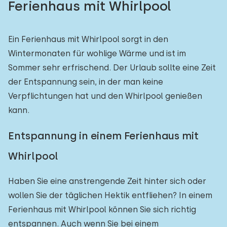
Ferienhaus mit Whirlpool
Freibad
0
Kinderanimation
Ein Ferienhaus mit Whirlpool sorgt in den
0
Wintermonaten für wohlige Wärme und ist im
Kindereinrichtungen im Park
0
Sommer sehr erfrischend. Der Urlaub sollte eine Zeit
der Entspannung sein, in der man keine
Zugänglichkeit
Verpflichtungen hat und den Whirlpool genießen
kann.
Eingeschränkte Mobilität
0
Rollstuhlgerecht
0
Entspannung in einem Ferienhaus mit
Hilfsmittel
0
Whirlpool
Haben Sie eine anstrengende Zeit hinter sich oder
wollen Sie der täglichen Hektik entfliehen? In einem
Ferienhaus mit Whirlpool können Sie sich richtig
entspannen. Auch wenn Sie bei einem