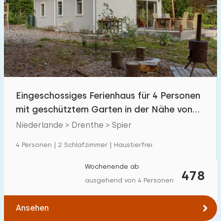
Schwimmbad
0
Eingezäunter Garten
3
Haustierfrei
3
Fahrradschuppen
4
Ladestation Auto
0
Eingeschossiges Ferienhaus für 4 Personen
mit geschütztem Garten in der Nähe von
Budget
Spier
Niederlande > Drenthe > Spier
4 Personen | 2 Schlafzimmer | Haustierfrei
€ 0 — € 1000+
Wochenende ab
478
ausgehend von 4 Personen
Mindestanzahl
Ansehen