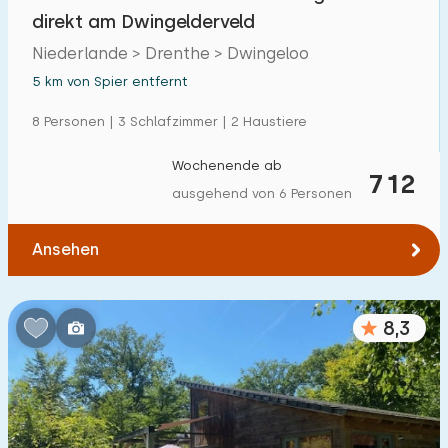
Einfamilienhaus
direkt am Dwingelderveld
6
Niederlande > Drenthe > Dwingeloo
Ferienbauernhof
0
5 km von Spier entfernt
Villa
2
8 Personen | 3 Schlafzimmer | 2 Haustiere
Ferienwohnung
0
Wochenende ab
712
Tiny house
0
ausgehend von 6 Personen
Hausboot
0
Ansehen
Kinderfreundlich
Kindermöbel
8,3
4
Eingezäunter Garten
3
Spielgeräte im Garten
1
Hallenbad
0