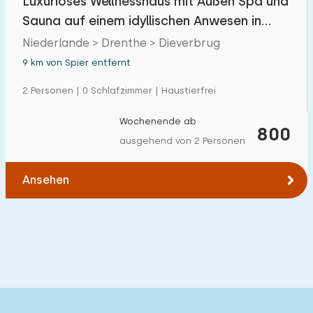
Luxuriöses Wellnesshaus mit Außen Spa und
Sauna auf einem idyllischen Anwesen in
Drenthe
Niederlande > Drenthe > Dieverbrug
9 km von Spier entfernt
2 Personen | 0 Schlafzimmer | Haustierfrei
Wochenende ab
800
ausgehend von 2 Personen
Ansehen