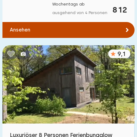
Wochentags ab
Zum Wald
:
812
(max. km)
ausgehend von 4 Personen
1
2
5
10
20
Ansehen
Zum Wasser
:
(max. km)
1
2
5
10
20
9,1
Zu öffentlichen Verkehrsmitteln
:
(max. km)
0,2
0,5
1
2
5
Unterkunft
Nicht im Ferienpark
3
Im Ferienpark
3
Luxuriöser 8 Personen Ferienbungalow