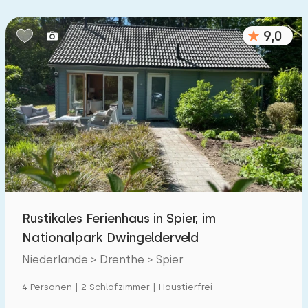
Schlafzimmern:
9,0
1
2
3
4
5
Badezimmer:
1
2
3
4
5
Entfernungen
Von Spier
:
(max. km)
Rustikales Ferienhaus in Spier, im
1
5
10
20
30
Nationalpark Dwingelderveld
Zum Meer
Niederlande > Drenthe > Spier
:
(max. km)
1
4 Personen | 2 Schlafzimmer | Haustierfrei
2
5
10
20