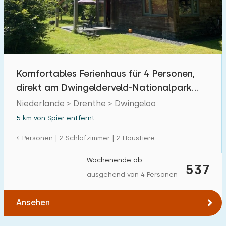
Freibad
0
Kinderanimation
0
Kindereinrichtungen im Park
0
Komfortables Ferienhaus für 4 Personen,
direkt am Dwingelderveld-Nationalpark
Zugänglichkeit
gelegen.
Niederlande > Drenthe > Dwingeloo
Eingeschränkte Mobilität
6
5 km von Spier entfernt
Rollstuhlgerecht
2
4 Personen | 2 Schlafzimmer | 2 Haustiere
Hilfsmittel
2
Wochenende ab
537
ausgehend von 4 Personen
Ansehen