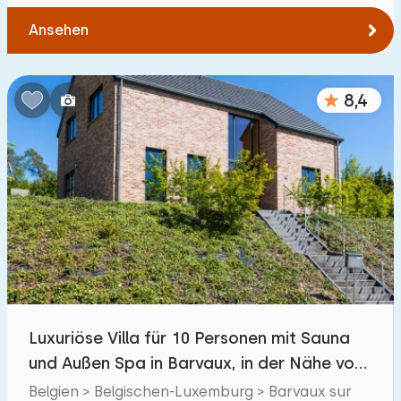
Ansehen
8,4
Luxuriöse Villa für 10 Personen mit Sauna
und Außen Spa in Barvaux, in der Nähe von
Durbuy
Belgien > Belgischen-Luxemburg > Barvaux sur