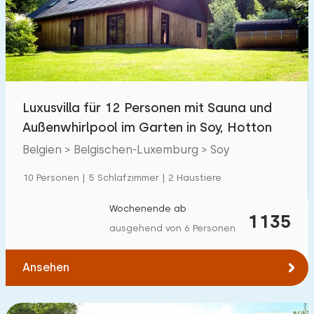
Schwimmbad
2
Eingezäunter Garten
6
Haustierfrei
2
Fahrradschuppen
4
Luxusvilla für 12 Personen mit Sauna und
Ladestation Auto
5
Außenwhirlpool im Garten in Soy, Hotton
Belgien > Belgischen-Luxemburg > Soy
Budget
10 Personen | 5 Schlafzimmer | 2 Haustiere
Wochenende ab
1135
ausgehend von 6 Personen
€ 0 — € 1000+
Ansehen
Mindestanzahl