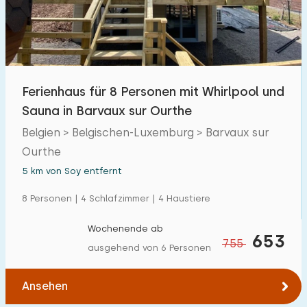
Freibad
1
Kinderanimation
0
Kindereinrichtungen im Park
0
Ferienhaus für 8 Personen mit Whirlpool und
Sauna in Barvaux sur Ourthe
Zugänglichkeit
Belgien > Belgischen-Luxemburg > Barvaux sur
Eingeschränkte Mobilität
Ourthe
0
5 km von Soy entfernt
Rollstuhlgerecht
0
8 Personen | 4 Schlafzimmer | 4 Haustiere
Hilfsmittel
2
Wochenende ab
653
755
ausgehend von 6 Personen
Ansehen