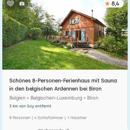
8,4
Schlafzimmern:
1
2
3
4
5
Badezimmer:
1
2
3
4
5
Entfernungen
Schönes 8-Personen-Ferienhaus mit Sauna
Von Soy
:
(max. km)
in den belgischen Ardennen bei Biron
1
5
10
20
30
Belgien > Belgischen-Luxemburg > Biron
3 km von Soy entfernt
Zum Meer
:
(max. km)
8 Personen | 4 Schlafzimmer | 1 Haustier
1
2
5
10
20