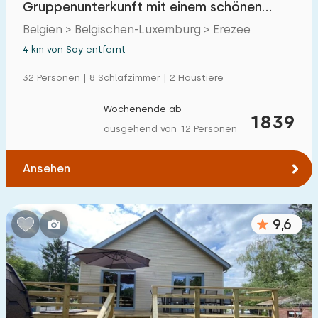
Gruppenunterkunft mit einem schönen
Einfamilienhaus
19
Garten in den Ardennen
Belgien > Belgischen-Luxemburg > Erezee
Ferienbauernhof
2
4 km von Soy entfernt
Villa
8
32 Personen | 8 Schlafzimmer | 2 Haustiere
Ferienwohnung
1
Wochenende ab
1839
Tiny house
0
ausgehend von 12 Personen
Hausboot
0
Ansehen
Kinderfreundlich
9,6
Kindermöbel
6
Eingezäunter Garten
6
Spielgeräte im Garten
13
Hallenbad
1