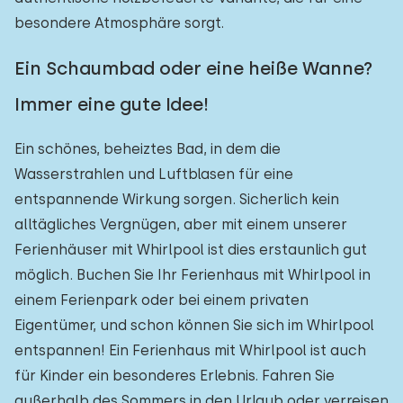
Einfamilienhaus
1
besondere Atmosphäre sorgt.
Ferienbauernhof
0
Ein Schaumbad oder eine heiße Wanne?
Villa
1
Immer eine gute Idee!
Ferienwohnung
0
Ein schönes, beheiztes Bad, in dem die
Tiny house
0
Wasserstrahlen und Luftblasen für eine
Hausboot
0
entspannende Wirkung sorgen. Sicherlich kein
alltägliches Vergnügen, aber mit einem unserer
Kinderfreundlich
Ferienhäuser mit Whirlpool ist dies erstaunlich gut
möglich. Buchen Sie Ihr Ferienhaus mit Whirlpool in
Kindermöbel
1
einem Ferienpark oder bei einem privaten
Eigentümer, und schon können Sie sich im Whirlpool
Eingezäunter Garten
0
entspannen! Ein Ferienhaus mit Whirlpool ist auch
Spielgeräte im Garten
0
für Kinder ein besonderes Erlebnis. Fahren Sie
Hallenbad
außerhalb des Sommers in den Urlaub oder verreisen
0