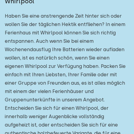
Whirlpool
Zum Wald
:
(max. km)
Haben Sie eine anstrengende Zeit hinter sich oder
1
2
5
10
20
wollen Sie der täglichen Hektik entfliehen? In einem
Ferienhaus mit Whirlpool können Sie sich richtig
Zum Wasser
:
(max. km)
entspannen. Auch wenn Sie bei einem
1
2
5
10
20
Wochenendausflug Ihre Batterien wieder aufladen
wollen, ist es natürlich schön, wenn Sie einen
Zu öffentlichen Verkehrsmitteln
:
(max. km)
eigenen Whirlpool zur Verfügung haben. Packen Sie
einfach mit Ihren Liebsten, Ihrer Familie oder mit
0,2
0,5
1
2
5
einer Gruppe von Freunden aus, es ist alles möglich
mit einem der vielen Ferienhäuser und
Gruppenunterkünfte in unserem Angebot.
Unterkunft
Entscheiden Sie sich für einen Whirlpool, der
Nicht im Ferienpark
1
innerhalb weniger Augenblicke vollständig
aufgeheizt ist, oder entscheiden Sie sich für eine
Im Ferienpark
0
authentische holzbefeuerte Variante, die für eine