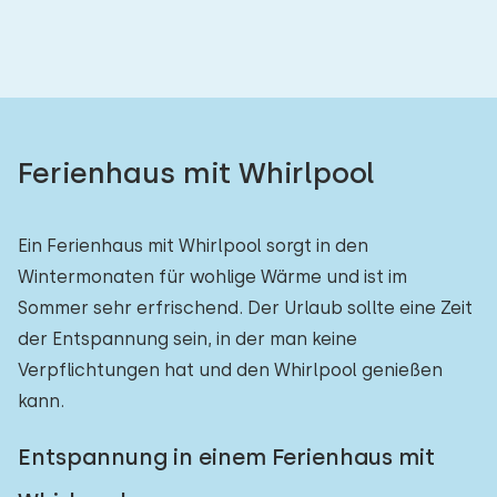
Schlafzimmern:
1
2
3
4
5
Badezimmer:
Ferienhaus mit Whirlpool
1
2
3
4
5
Ein Ferienhaus mit Whirlpool sorgt in den
Entfernungen
Wintermonaten für wohlige Wärme und ist im
Sommer sehr erfrischend. Der Urlaub sollte eine Zeit
Von Sondel
:
(max. km)
der Entspannung sein, in der man keine
1
5
10
20
30
Verpflichtungen hat und den Whirlpool genießen
kann.
Zum Meer
:
(max. km)
Entspannung in einem Ferienhaus mit
1
2
5
10
20