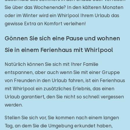
Sie über das Wochenende? In den kälteren Monaten
Freibad
1
oder im Winter wird ein Whirlpool Ihrem Urlaub das
Kinderanimation
0
gewisse Extra an Komfort verleihen!
Kindereinrichtungen im Park
0
Gönnen Sie sich eine Pause und wohnen
Sie in einem Ferienhaus mit Whirlpool
Zugänglichkeit
Eingeschränkte Mobilität
Natürlich können Sie sich mit Ihrer Familie
0
entspannen, aber auch wenn Sie mit einer Gruppe
Rollstuhlgerecht
0
von Freunden in den Urlaub fahren, ist ein Ferienhaus
Hilfsmittel
0
mit Whirlpool ein zusätzliches Erlebnis, das einen
Urlaub garantiert, den Sie nicht so schnell vergessen
werden.
Stellen Sie sich vor, Sie kommen nach einem langen
Tag, an dem Sie die Umgebung erkundet haben,