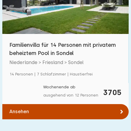
Schwimmbad
1
Eingezäunter Garten
0
Haustierfrei
1
Fahrradschuppen
0
Familienvilla für 14 Personen mit privatem
Ladestation Auto
0
beheiztem Pool in Sondel
Niederlande > Friesland > Sondel
Budget
14 Personen | 7 Schlafzimmer | Haustierfrei
Wochenende ab
3705
ausgehend von 12 Personen
€ 0 — € 1000+
Ansehen
Mindestanzahl