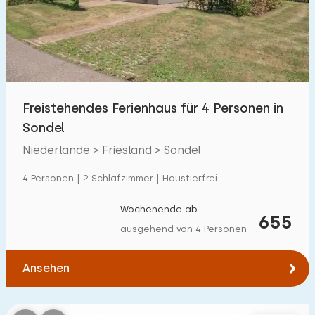
Schwimmbad
1
Eingezäunter Garten
10
Haustierfrei
22
Fahrradschuppen
19
Freistehendes Ferienhaus für 4 Personen in
Ladestation Auto
19
Sondel
Niederlande > Friesland > Sondel
Budget
4 Personen | 2 Schlafzimmer | Haustierfrei
Wochenende ab
655
ausgehend von 4 Personen
€ 0 — € 1000+
Ansehen
Mindestanzahl