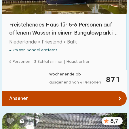
Freistehendes Haus für 5-6 Personen auf
offenem Wasser in einem Bungalowpark in
Friesland
Niederlande > Friesland > Balk
4 km von Sondel entfernt
6 Personen | 3 Schlafzimmer | Haustierfrei
Wochenende ab
871
ausgehend von 4 Personen
Ansehen
8,7