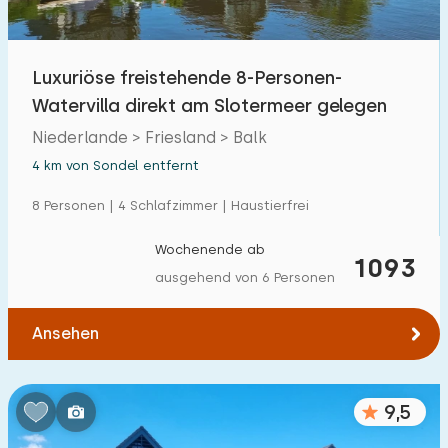
Freibad
1
Kinderanimation
Luxuriöse freistehende 8-Personen-
0
Watervilla direkt am Slotermeer gelegen
Kindereinrichtungen im Park
0
Niederlande > Friesland > Balk
4 km von Sondel entfernt
Zugänglichkeit
8 Personen | 4 Schlafzimmer | Haustierfrei
Eingeschränkte Mobilität
0
Wochenende ab
Rollstuhlgerecht
1093
0
ausgehend von 6 Personen
Hilfsmittel
0
Ansehen
9,5