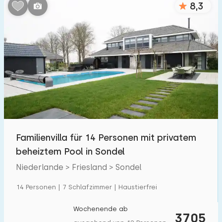
8,3
Schlafzimmern:
1
2
3
4
5
Badezimmer:
1
2
3
4
5
Entfernungen
Familienvilla für 14 Personen mit privatem
Von Sondel
:
(max. km)
beheiztem Pool in Sondel
1
5
10
20
30
Niederlande > Friesland > Sondel
Zum Meer
:
14 Personen | 7 Schlafzimmer | Haustierfrei
(max. km)
1
2
5
10
20
Wochenende ab
3705