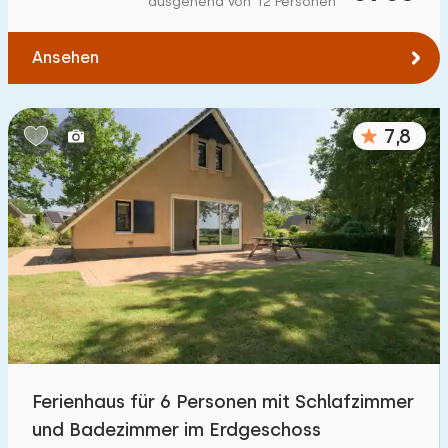
ausgehend von 12 Personen
Zum Wald
:
(max. km)
Ansehen
1
2
5
10
20
Zum Wasser
:
(max. km)
7,8
1
2
5
10
20
Zu öffentlichen Verkehrsmitteln
:
(max. km)
0,2
0,5
1
2
5
Unterkunft
Nicht im Ferienpark
7
Ferienhaus für 6 Personen mit Schlafzimmer
Im Ferienpark
und Badezimmer im Erdgeschoss
30