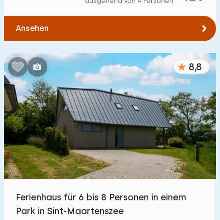
ausgehend von 4 Personen
Zum Wald
:
(max. km)
Ansehen
1
2
5
10
20
Zum Wasser
:
(max. km)
8,8
1
2
5
10
20
Zu öffentlichen Verkehrsmitteln
:
(max. km)
0,2
0,5
1
2
5
Unterkunft
Nicht im Ferienpark
18
Ferienhaus für 6 bis 8 Personen in einem
Im Ferienpark
Park in Sint-Maartenszee
58