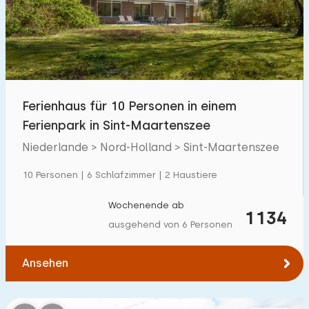
Schwimmbad
5
Eingezäunter Garten
24
Haustierfrei
46
Fahrradschuppen
18
Ferienhaus für 10 Personen in einem
Ladestation Auto
33
Ferienpark in Sint-Maartenszee
Niederlande > Nord-Holland > Sint-Maartenszee
Budget
10 Personen | 6 Schlafzimmer | 2 Haustiere
Wochenende ab
1134
ausgehend von 6 Personen
€ 0 — € 1000+
Ansehen
Mindestanzahl