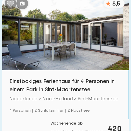
8,5
Schlafzimmern:
1
2
3
4
5
Badezimmer:
1
2
3
4
5
Entfernungen
Einstöckiges Ferienhaus für 4 Personen in
Von Sint-Maartenszee
:
(max. km)
einem Park in Sint-Maartenszee
1
5
10
20
30
Niederlande > Nord-Holland > Sint-Maartenszee
Zum Meer
:
4 Personen | 2 Schlafzimmer | 2 Haustiere
(max. km)
1
2
5
10
20
Wochenende ab
420