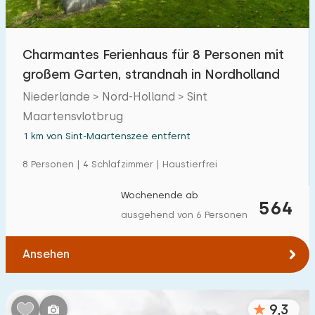
Freibad
5
Kinderanimation
Charmantes Ferienhaus für 8 Personen mit
15
großem Garten, strandnah in Nordholland
Kindereinrichtungen im Park
30
Niederlande > Nord-Holland > Sint
Maartensvlotbrug
Zugänglichkeit
1 km von Sint-Maartenszee entfernt
Eingeschränkte Mobilität
1
8 Personen | 4 Schlafzimmer | Haustierfrei
Rollstuhlgerecht
0
Wochenende ab
564
Hilfsmittel
3
ausgehend von 6 Personen
Ansehen
9,3