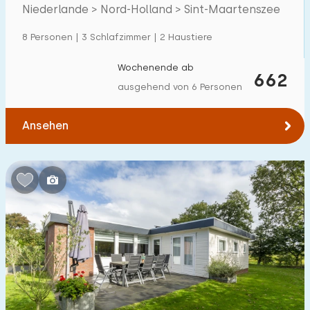
Niederlande > Nord-Holland > Sint-Maartenszee
Einfamilienhaus
52
8 Personen | 3 Schlafzimmer | 2 Haustiere
Ferienbauernhof
1
Villa
Wochenende ab
4
662
ausgehend von 6 Personen
Ferienwohnung
9
Tiny house
0
Ansehen
Hausboot
0
Kinderfreundlich
Kindermöbel
31
Eingezäunter Garten
24
Spielgeräte im Garten
4
Hallenbad
0