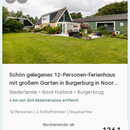
Schön gelegenes 12-Personen-Ferienhaus
mit großem Garten in Burgerburg in Noord-
Holland
Niederlande > Nord-Holland > Burgerbrug
4 km von Sint-Maartenszee entfernt
12 Personen | 6 Schlafzimmer | Haustierfrei
Wochenende ab
1261