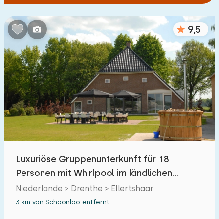
9,5
Luxuriöse Gruppenunterkunft für 18
Personen mit Whirlpool im ländlichen
Ellertshaar in Dre
Niederlande > Drenthe > Ellertshaar
3 km von Schoonloo entfernt