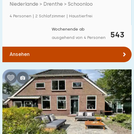
Niederlande > Drenthe > Schoonloo
Einfamilienhaus
16
4 Personen | 2 Schlafzimmer | Haustierfrei
Ferienbauernhof
3
Villa
Wochenende ab
7
543
ausgehend von 4 Personen
Ferienwohnung
0
Tiny house
1
Ansehen
Hausboot
0
Kinderfreundlich
Kindermöbel
2
Eingezäunter Garten
2
Spielgeräte im Garten
7
Hallenbad
1