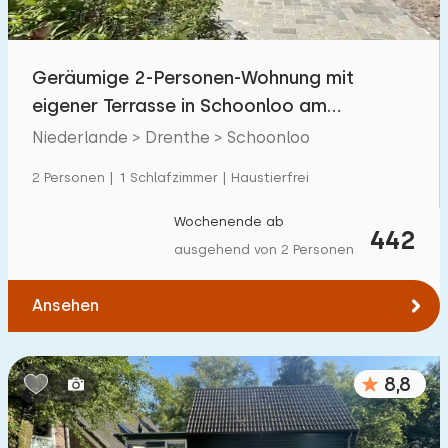
Freibad
0
Kinderanimation
Geräumige 2-Personen-Wohnung mit
5
eigener Terrasse in Schoonloo am
Kindereinrichtungen im Park
11
Waldrand
Niederlande > Drenthe > Schoonloo
Zugänglichkeit
2 Personen | 1 Schlafzimmer | Haustierfrei
Eingeschränkte Mobilität
4
Wochenende ab
442
ausgehend von 2 Personen
Rollstuhlgerecht
0
Hilfsmittel
1
Ansehen
8,8