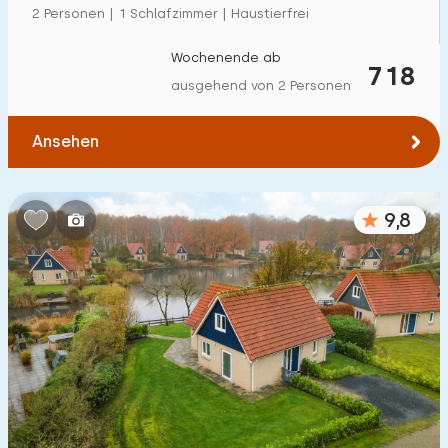
2 Personen | 1 Schlafzimmer | Haustierfrei
Wochenende ab
718
ausgehend von 2 Personen
Ansehen
9,8