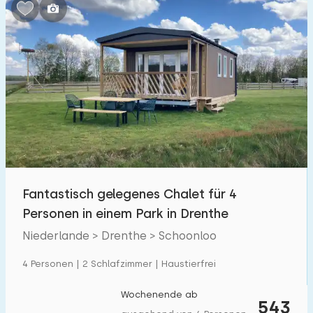
Schlafzimmern:
1
2
3
4
5
Badezimmer:
1
2
3
4
5
Entfernungen
Fantastisch gelegenes Chalet für 4
Von Schoonloo
:
(max. km)
Personen in einem Park in Drenthe
1
5
10
20
30
Niederlande > Drenthe > Schoonloo
Zum Meer
:
4 Personen | 2 Schlafzimmer | Haustierfrei
(max. km)
1
2
5
10
20
Wochenende ab
543