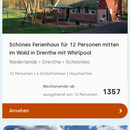
Schwimmbad
1
Eingezäunter Garten
2
Haustierfrei
14
Fahrradschuppen
7
Schönes Ferienhaus für 12 Personen mitten
Ladestation Auto
12
im Wald in Drenthe mit Whirlpool
Niederlande > Drenthe > Schoonloo
Budget
12 Personen | 4 Schlafzimmer | Haustierfrei
Wochenende ab
1357
ausgehend von 12 Personen
€ 0 — € 1000+
Ansehen
Mindestanzahl