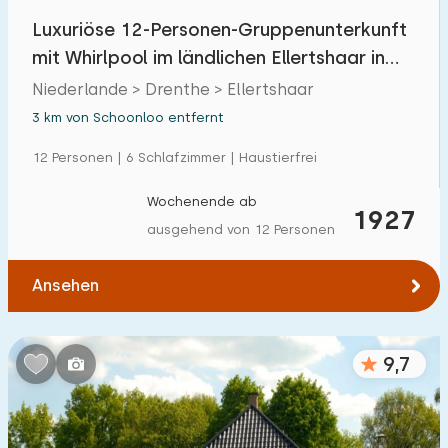
Luxuriöse 12-Personen-Gruppenunterkunft
mit Whirlpool im ländlichen Ellertshaar in
Drenthe
Niederlande > Drenthe > Ellertshaar
3 km von Schoonloo entfernt
12 Personen | 6 Schlafzimmer | Haustierfrei
Wochenende ab
1927
ausgehend von 12 Personen
Ansehen
9,7