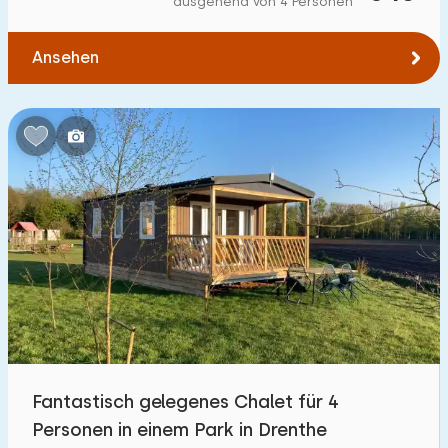
ausgehend von 4 Personen
Zum Wald
:
(max. km)
Ansehen
1
2
5
10
20
Zum Wasser
:
(max. km)
1
2
5
10
20
Zu öffentlichen Verkehrsmitteln
:
(max. km)
0,2
0,5
1
2
5
Unterkunft
Nicht im Ferienpark
4
Fantastisch gelegenes Chalet für 4
Im Ferienpark
Personen in einem Park in Drenthe
16