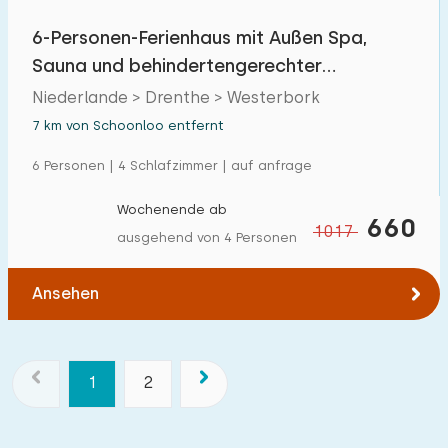
6-Personen-Ferienhaus mit Außen Spa,
Sauna und behindertengerechter
Ausstattung
Niederlande > Drenthe > Westerbork
7 km von Schoonloo entfernt
6 Personen | 4 Schlafzimmer | auf anfrage
Wochenende ab
660
1017
ausgehend von 4 Personen
Ansehen
1
2