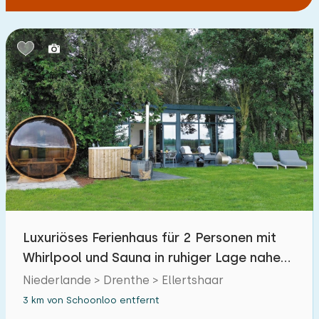
Luxuriöses Ferienhaus für 2 Personen mit
Whirlpool und Sauna in ruhiger Lage nahe
Borger
Niederlande > Drenthe > Ellertshaar
3 km von Schoonloo entfernt