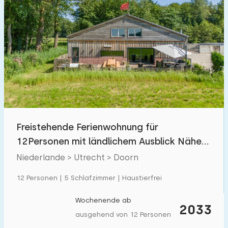
Freistehende Ferienwohnung für
12Personen mit ländlichem Ausblick Nähe
Utrechtse Heuvelrug
Niederlande > Utrecht > Doorn
12 Personen | 5 Schlafzimmer | Haustierfrei
Wochenende ab
2033
ausgehend von 12 Personen