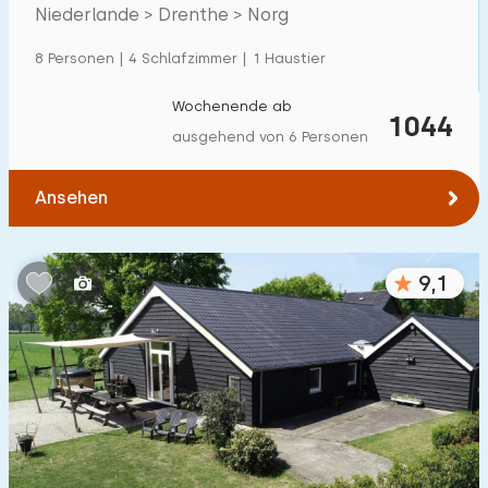
Villa
600
+
Drenthe
Niederlande > Drenthe > Norg
Ferienwohnung
500
+
8 Personen | 4 Schlafzimmer | 1 Haustier
Tiny house
159
Wochenende ab
1044
Hausboot
27
ausgehend von 6 Personen
Kinderfreundlich
Ansehen
Kindermöbel
900
+
9,1
Eingezäunter Garten
600
+
Spielgeräte im Garten
500
+
Hallenbad
900
+
Freibad
1000
+
Kinderanimation
1000
+