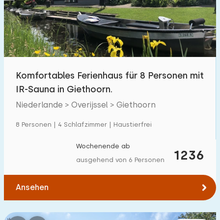
Schwimmbad
1700
+
Eingezäunter Garten
600
+
Haustierfrei
1800
+
Fahrradschuppen
800
+
Komfortables Ferienhaus für 8 Personen mit
Ladestation Auto
1800
+
IR-Sauna in Giethoorn.
Niederlande > Overijssel > Giethoorn
Budget
8 Personen | 4 Schlafzimmer | Haustierfrei
Wochenende ab
1236
ausgehend von 6 Personen
€ 0 — € 1000+
Ansehen
Mindestanzahl