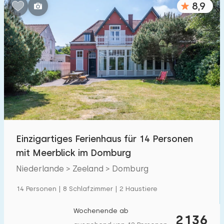
8,9
Schlafzimmern:
1
2
3
4
5
Badezimmer:
1
2
3
4
5
Entfernungen
Einzigartiges Ferienhaus für 14 Personen
Zum Meer
:
(max. km)
mit Meerblick im Domburg
1
2
5
10
20
Niederlande > Zeeland > Domburg
Zum Wald
:
14 Personen | 8 Schlafzimmer | 2 Haustiere
(max. km)
1
2
5
10
20
Wochenende ab
2136