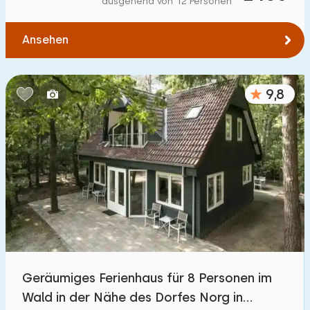
ausgehend von 12 Personen
Zum Wasser
:
(max. km)
Ansehen
1
2
5
10
20
Zu öffentlichen Verkehrsmitteln
:
(max. km)
9,8
0,2
0,5
1
2
5
Unterkunft
Nicht im Ferienpark
1200
+
Im Ferienpark
3200
+
Einfamilienhaus
3300
+
Geräumiges Ferienhaus für 8 Personen im
Ferienbauernhof
171
Wald in der Nähe des Dorfes Norg in