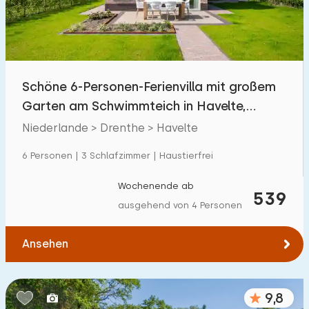
Schöne 6-Personen-Ferienvilla mit großem
Garten am Schwimmteich in Havelte,
Drenthe
Niederlande > Drenthe > Havelte
6 Personen | 3 Schlafzimmer | Haustierfrei
Wochenende ab
539
ausgehend von 4 Personen
Ansehen
9,8