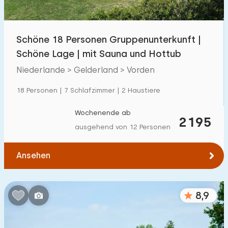
Kindereinrichtungen im Park
1300
+
Schöne 18 Personen Gruppenunterkunft |
Zugänglichkeit
Schöne Lage | mit Sauna und Hottub
Eingeschränkte Mobilität
259
Niederlande > Gelderland > Vorden
Rollstuhlgerecht
59
18 Personen | 7 Schlafzimmer | 2 Haustiere
Hilfsmittel
194
Wochenende ab
2195
ausgehend von 12 Personen
Ansehen
8,9