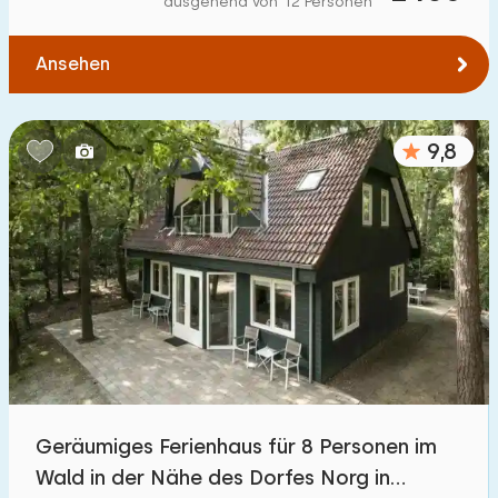
ausgehend von 12 Personen
Zum Wasser
:
(max. km)
Ansehen
1
2
5
10
20
Zu öffentlichen Verkehrsmitteln
:
(max. km)
9,8
0,2
0,5
1
2
5
Unterkunft
Nicht im Ferienpark
1100
+
Im Ferienpark
3200
+
Einfamilienhaus
3300
+
Geräumiges Ferienhaus für 8 Personen im
Ferienbauernhof
171
Wald in der Nähe des Dorfes Norg in