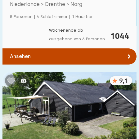
Villa
600
+
Drenthe
Niederlande > Drenthe > Norg
Ferienwohnung
500
+
8 Personen | 4 Schlafzimmer | 1 Haustier
Tiny house
159
Wochenende ab
1044
Hausboot
27
ausgehend von 6 Personen
Kinderfreundlich
Ansehen
Kindermöbel
900
+
9,1
Eingezäunter Garten
600
+
Spielgeräte im Garten
500
+
Hallenbad
900
+
Freibad
1000
+
Kinderanimation
1000
+