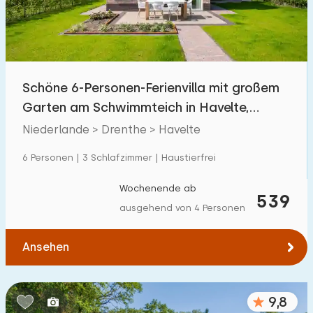
Schöne 6-Personen-Ferienvilla mit großem
Garten am Schwimmteich in Havelte,
Drenthe
Niederlande > Drenthe > Havelte
6 Personen | 3 Schlafzimmer | Haustierfrei
Wochenende ab
539
ausgehend von 4 Personen
Ansehen
9,8