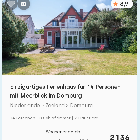
8,9
Schlafzimmern:
1
2
3
4
5
Badezimmer:
1
2
3
4
5
Entfernungen
Einzigartiges Ferienhaus für 14 Personen
Zum Meer
:
(max. km)
mit Meerblick im Domburg
1
2
5
10
20
Niederlande > Zeeland > Domburg
Zum Wald
:
14 Personen | 8 Schlafzimmer | 2 Haustiere
(max. km)
1
2
5
10
20
Wochenende ab
2136