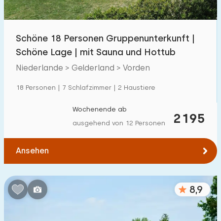
Kindereinrichtungen im Park
1300
+
Schöne 18 Personen Gruppenunterkunft |
Zugänglichkeit
Schöne Lage | mit Sauna und Hottub
Eingeschränkte Mobilität
259
Niederlande > Gelderland > Vorden
Rollstuhlgerecht
59
18 Personen | 7 Schlafzimmer | 2 Haustiere
Hilfsmittel
194
Wochenende ab
2195
ausgehend von 12 Personen
Ansehen
8,9