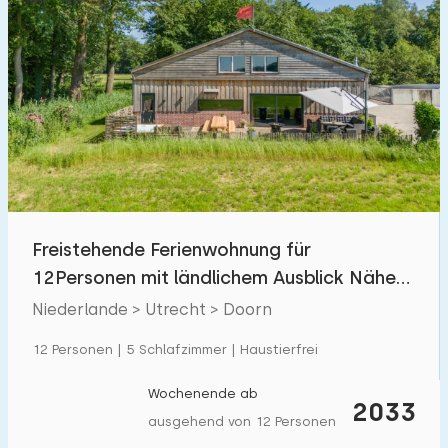
Freistehende Ferienwohnung für
12Personen mit ländlichem Ausblick Nähe
Utrechtse Heuvelrug
Niederlande > Utrecht > Doorn
12 Personen | 5 Schlafzimmer | Haustierfrei
Wochenende ab
2033
ausgehend von 12 Personen