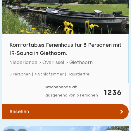
Schwimmbad
1700
+
Eingezäunter Garten
600
+
Haustierfrei
1800
+
Fahrradschuppen
800
+
Komfortables Ferienhaus für 8 Personen mit
Ladestation Auto
1800
+
IR-Sauna in Giethoorn.
Niederlande > Overijssel > Giethoorn
Budget
8 Personen | 4 Schlafzimmer | Haustierfrei
Wochenende ab
1236
ausgehend von 6 Personen
€ 0 — € 1000+
Ansehen
Mindestanzahl