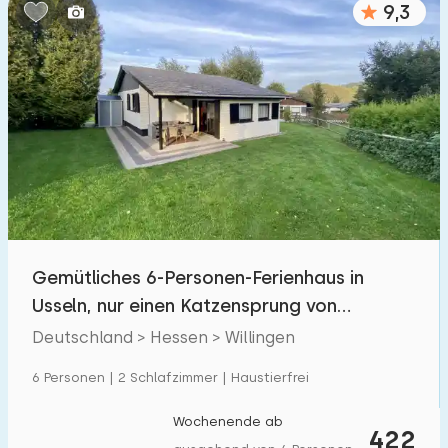
9,3
Schlafzimmern:
1
2
3
4
5
Badezimmer:
1
2
3
4
5
Entfernungen
Gemütliches 6-Personen-Ferienhaus in
Zum Meer
:
(max. km)
Usseln, nur einen Katzensprung von
1
2
5
10
20
Willingen entfernt
Deutschland > Hessen > Willingen
Zum Wald
:
6 Personen | 2 Schlafzimmer | Haustierfrei
(max. km)
1
2
5
10
20
Wochenende ab
422