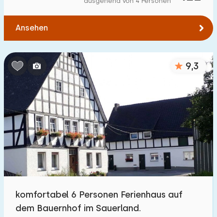
ausgehend von 4 Personen
Zum Wasser
:
(max. km)
Ansehen
1
2
5
10
20
Zu öffentlichen Verkehrsmitteln
:
(max. km)
9,3
0,2
0,5
1
2
5
Unterkunft
Nicht im Ferienpark
48
Im Ferienpark
22
Einfamilienhaus
14
komfortabel 6 Personen Ferienhaus auf
Ferienbauernhof
2
dem Bauernhof im Sauerland.