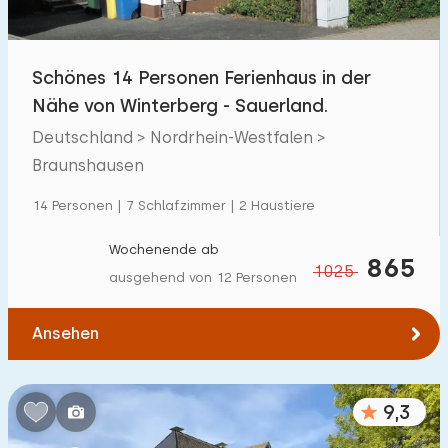
Kindereinrichtungen im Park
1
Schönes 14 Personen Ferienhaus in der
Zugänglichkeit
Nähe von Winterberg - Sauerland.
Eingeschränkte Mobilität
0
Deutschland > Nordrhein-Westfalen >
Rollstuhlgerecht
Braunshausen
0
Hilfsmittel
0
14 Personen | 7 Schlafzimmer | 2 Haustiere
Wochenende ab
865
1025
ausgehend von 12 Personen
Ansehen
9,3