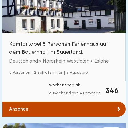
Schwimmbad
0
Eingezäunter Garten
2
Haustierfrei
40
Fahrradschuppen
18
Komfortabel 5 Personen Ferienhaus auf
Ladestation Auto
2
dem Bauernhof im Sauerland.
Deutschland > Nordrhein-Westfalen > Eslohe
Budget
5 Personen | 2 Schlafzimmer | 2 Haustiere
Wochenende ab
346
ausgehend von 4 Personen
€ 0 — € 1000+
Ansehen
Mindestanzahl