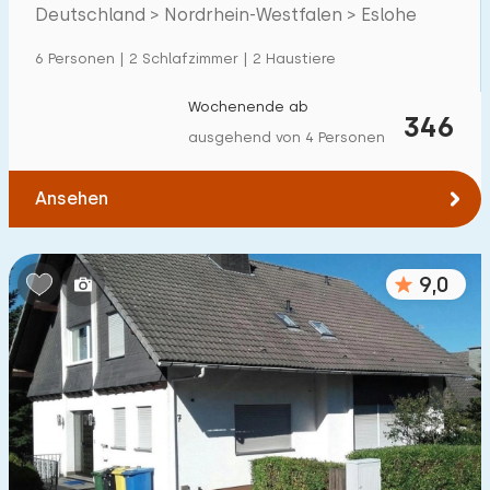
Villa
9
Deutschland > Nordrhein-Westfalen > Eslohe
Ferienwohnung
43
6 Personen | 2 Schlafzimmer | 2 Haustiere
Tiny house
0
Wochenende ab
346
Hausboot
0
ausgehend von 4 Personen
Kinderfreundlich
Ansehen
Kindermöbel
38
9,0
Eingezäunter Garten
2
Spielgeräte im Garten
12
Hallenbad
0
Freibad
0
Kinderanimation
0