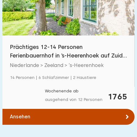
Schwimmbad
0
Eingezäunter Garten
1
Haustierfrei
0
Fahrradschuppen
1
Prächtiges 12-14 Personen
Ladestation Auto
0
Ferienbauernhof in ’s-Heerenhoek auf Zuid-
Beveland
Niederlande > Zeeland > 's-Heerenhoek
Budget
14 Personen | 6 Schlafzimmer | 2 Haustiere
Wochenende ab
1765
ausgehend von 12 Personen
€ 0 — € 1000+
Ansehen
Mindestanzahl