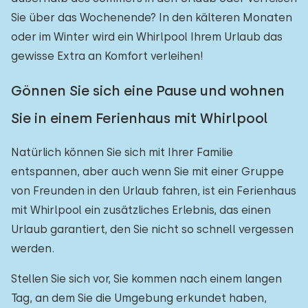
Sie über das Wochenende? In den kälteren Monaten
Freibad
0
oder im Winter wird ein Whirlpool Ihrem Urlaub das
Kinderanimation
0
gewisse Extra an Komfort verleihen!
Kindereinrichtungen im Park
0
Gönnen Sie sich eine Pause und wohnen
Sie in einem Ferienhaus mit Whirlpool
Zugänglichkeit
Eingeschränkte Mobilität
Natürlich können Sie sich mit Ihrer Familie
0
entspannen, aber auch wenn Sie mit einer Gruppe
Rollstuhlgerecht
0
von Freunden in den Urlaub fahren, ist ein Ferienhaus
Hilfsmittel
0
mit Whirlpool ein zusätzliches Erlebnis, das einen
Urlaub garantiert, den Sie nicht so schnell vergessen
werden.
Stellen Sie sich vor, Sie kommen nach einem langen
Tag, an dem Sie die Umgebung erkundet haben,