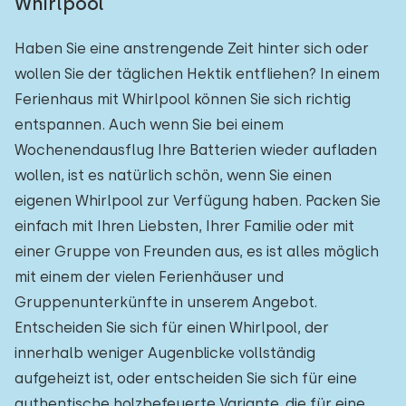
Whirlpool
Zum Wald
:
(max. km)
Haben Sie eine anstrengende Zeit hinter sich oder
1
2
5
10
20
wollen Sie der täglichen Hektik entfliehen? In einem
Ferienhaus mit Whirlpool können Sie sich richtig
Zum Wasser
:
(max. km)
entspannen. Auch wenn Sie bei einem
1
2
5
10
20
Wochenendausflug Ihre Batterien wieder aufladen
wollen, ist es natürlich schön, wenn Sie einen
Zu öffentlichen Verkehrsmitteln
:
(max. km)
eigenen Whirlpool zur Verfügung haben. Packen Sie
einfach mit Ihren Liebsten, Ihrer Familie oder mit
0,2
0,5
1
2
5
einer Gruppe von Freunden aus, es ist alles möglich
mit einem der vielen Ferienhäuser und
Gruppenunterkünfte in unserem Angebot.
Unterkunft
Entscheiden Sie sich für einen Whirlpool, der
Nicht im Ferienpark
1
innerhalb weniger Augenblicke vollständig
aufgeheizt ist, oder entscheiden Sie sich für eine
Im Ferienpark
0
authentische holzbefeuerte Variante, die für eine