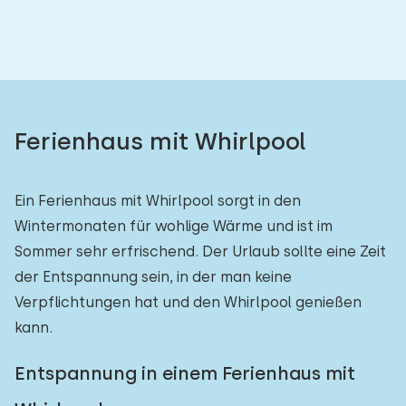
Schlafzimmern:
1
2
3
4
5
Badezimmer:
Ferienhaus mit Whirlpool
1
2
3
4
5
Ein Ferienhaus mit Whirlpool sorgt in den
Entfernungen
Wintermonaten für wohlige Wärme und ist im
Sommer sehr erfrischend. Der Urlaub sollte eine Zeit
Von 's-Heerenhoek
:
(max. km)
der Entspannung sein, in der man keine
1
5
10
20
30
Verpflichtungen hat und den Whirlpool genießen
kann.
Zum Meer
:
(max. km)
Entspannung in einem Ferienhaus mit
1
2
5
10
20