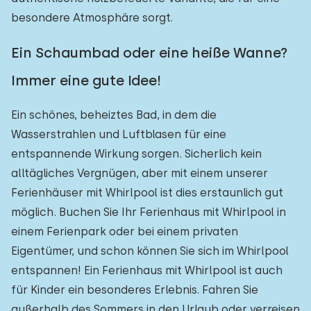
Einfamilienhaus
1
besondere Atmosphäre sorgt.
Ferienbauernhof
1
Ein Schaumbad oder eine heiße Wanne?
Villa
0
Immer eine gute Idee!
Ferienwohnung
0
Ein schönes, beheiztes Bad, in dem die
Tiny house
0
Wasserstrahlen und Luftblasen für eine
Hausboot
0
entspannende Wirkung sorgen. Sicherlich kein
alltägliches Vergnügen, aber mit einem unserer
Kinderfreundlich
Ferienhäuser mit Whirlpool ist dies erstaunlich gut
möglich. Buchen Sie Ihr Ferienhaus mit Whirlpool in
Kindermöbel
1
einem Ferienpark oder bei einem privaten
Eigentümer, und schon können Sie sich im Whirlpool
Eingezäunter Garten
1
entspannen! Ein Ferienhaus mit Whirlpool ist auch
Spielgeräte im Garten
1
für Kinder ein besonderes Erlebnis. Fahren Sie
Hallenbad
außerhalb des Sommers in den Urlaub oder verreisen
0