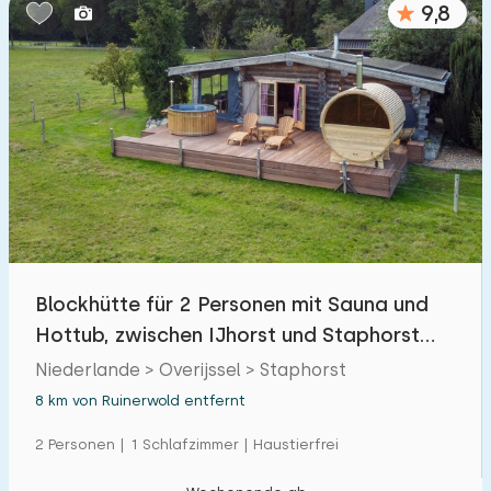
9,8
Schlafzimmern:
1
2
3
4
5
Badezimmer:
1
2
3
4
5
Entfernungen
Blockhütte für 2 Personen mit Sauna und
Von Ruinerwold
:
(max. km)
Hottub, zwischen IJhorst und Staphorst
1
5
10
20
30
gelegen
Niederlande > Overijssel > Staphorst
8 km von Ruinerwold entfernt
Zum Meer
:
(max. km)
2 Personen | 1 Schlafzimmer | Haustierfrei
1
2
5
10
20