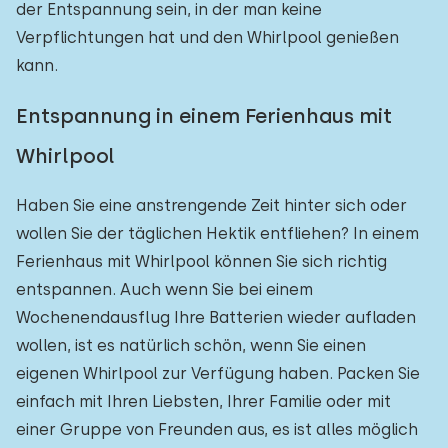
der Entspannung sein, in der man keine
Einfamilienhaus
2
Verpflichtungen hat und den Whirlpool genießen
Ferienbauernhof
0
kann.
Villa
0
Entspannung in einem Ferienhaus mit
Ferienwohnung
0
Whirlpool
Tiny house
2
Haben Sie eine anstrengende Zeit hinter sich oder
Hausboot
0
wollen Sie der täglichen Hektik entfliehen? In einem
Ferienhaus mit Whirlpool können Sie sich richtig
Kinderfreundlich
entspannen. Auch wenn Sie bei einem
Wochenendausflug Ihre Batterien wieder aufladen
Kindermöbel
0
wollen, ist es natürlich schön, wenn Sie einen
Eingezäunter Garten
0
eigenen Whirlpool zur Verfügung haben. Packen Sie
einfach mit Ihren Liebsten, Ihrer Familie oder mit
Spielgeräte im Garten
1
einer Gruppe von Freunden aus, es ist alles möglich
Hallenbad
0