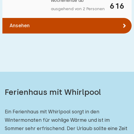
Wochenende ab
616
Zum Wald
:
(max. km)
ausgehend von 2 Personen
1
2
5
10
20
Ansehen
Zum Wasser
:
(max. km)
1
2
5
10
20
Zu öffentlichen Verkehrsmitteln
:
(max. km)
0,2
0,5
1
2
5
Ferienhaus mit Whirlpool
Unterkunft
Ein Ferienhaus mit Whirlpool sorgt in den
Nicht im Ferienpark
2
Wintermonaten für wohlige Wärme und ist im
Im Ferienpark
0
Sommer sehr erfrischend. Der Urlaub sollte eine Zeit