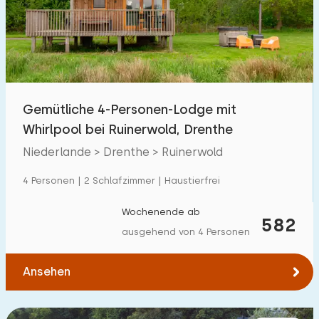
Schwimmbad
0
Eingezäunter Garten
0
Haustierfrei
2
Fahrradschuppen
1
Gemütliche 4-Personen-Lodge mit
Ladestation Auto
2
Whirlpool bei Ruinerwold, Drenthe
Niederlande > Drenthe > Ruinerwold
Budget
4 Personen | 2 Schlafzimmer | Haustierfrei
Wochenende ab
582
ausgehend von 4 Personen
€ 0 — € 1000+
Ansehen
Mindestanzahl