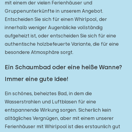
mit einem der vielen Ferienhäuser und
Freibad
Gruppenunterkünfte in unserem Angebot.
0
Entscheiden Sie sich für einen Whirlpool, der
Kinderanimation
0
innerhalb weniger Augenblicke vollständig
Kindereinrichtungen im Park
0
aufgeheizt ist, oder entscheiden Sie sich für eine
authentische holzbefeuerte Variante, die für eine
Zugänglichkeit
besondere Atmosphäre sorgt.
Eingeschränkte Mobilität
0
Ein Schaumbad oder eine heiße Wanne?
Rollstuhlgerecht
0
Immer eine gute Idee!
Hilfsmittel
0
Ein schönes, beheiztes Bad, in dem die
Wasserstrahlen und Luftblasen für eine
entspannende Wirkung sorgen. Sicherlich kein
alltägliches Vergnügen, aber mit einem unserer
Ferienhäuser mit Whirlpool ist dies erstaunlich gut