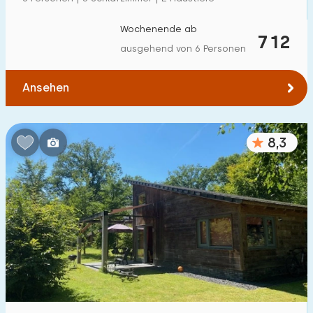
Zum Wald
:
(max. km)
Wochenende ab
712
1
2
5
10
20
ausgehend von 6 Personen
Zum Wasser
:
(max. km)
Ansehen
1
2
5
10
20
8,3
Zu öffentlichen Verkehrsmitteln
:
(max. km)
0,2
0,5
1
2
5
Unterkunft
Nicht im Ferienpark
4
Im Ferienpark
4