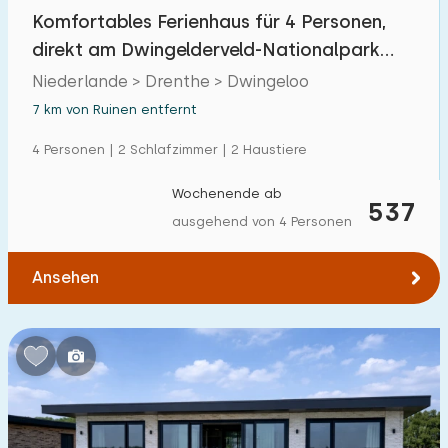
Einfamilienhaus
Komfortables Ferienhaus für 4 Personen,
8
direkt am Dwingelderveld-Nationalpark
Ferienbauernhof
1
gelegen.
Niederlande > Drenthe > Dwingeloo
Villa
3
7 km von Ruinen entfernt
Ferienwohnung
0
4 Personen | 2 Schlafzimmer | 2 Haustiere
Tiny house
0
Wochenende ab
537
Hausboot
0
ausgehend von 4 Personen
Kinderfreundlich
Ansehen
Kindermöbel
6
Eingezäunter Garten
3
Spielgeräte im Garten
1
Hallenbad
0