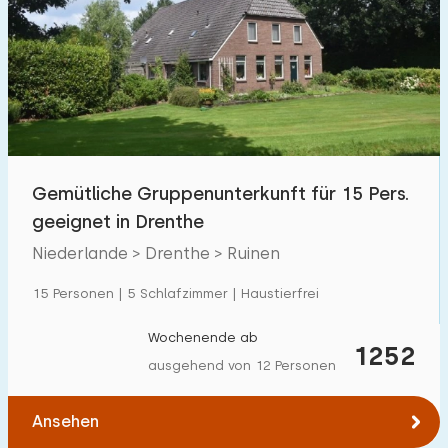
Schwimmbad
0
Eingezäunter Garten
3
Haustierfrei
5
Fahrradschuppen
7
Ladestation Auto
1
Gemütliche Gruppenunterkunft für 15 Pers.
geeignet in Drenthe
Budget
Niederlande > Drenthe > Ruinen
15 Personen | 5 Schlafzimmer | Haustierfrei
€ 0 — € 1000+
Wochenende ab
1252
ausgehend von 12 Personen
Mindestanzahl
Ansehen