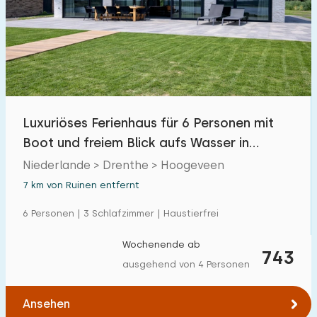
Freibad
0
Kinderanimation
0
Kindereinrichtungen im Park
0
Luxuriöses Ferienhaus für 6 Personen mit
Zugänglichkeit
Boot und freiem Blick aufs Wasser in
Eingeschränkte Mobilität
8
Hoogeveen
Niederlande > Drenthe > Hoogeveen
Rollstuhlgerecht
3
7 km von Ruinen entfernt
Hilfsmittel
2
6 Personen | 3 Schlafzimmer | Haustierfrei
Wochenende ab
743
ausgehend von 4 Personen
Ansehen