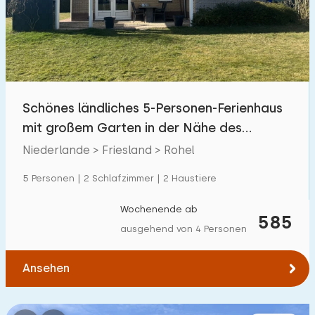
Schwimmbad
0
Eingezäunter Garten
14
Haustierfrei
44
Fahrradschuppen
18
Schönes ländliches 5-Personen-Ferienhaus
Ladestation Auto
44
mit großem Garten in der Nähe des
Tjeukemeer
Niederlande > Friesland > Rohel
Budget
5 Personen | 2 Schlafzimmer | 2 Haustiere
Wochenende ab
585
ausgehend von 4 Personen
€ 0 — € 1000+
Ansehen
Mindestanzahl