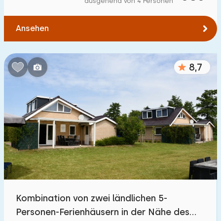
ausgehend von 4 Personen
Zum Wald
:
(max. km)
Ansehen
1
2
5
10
20
Zum Wasser
:
(max. km)
8,7
1
2
5
10
20
Zu öffentlichen Verkehrsmitteln
:
(max. km)
0,2
0,5
1
2
5
Unterkunft
Nicht im Ferienpark
10
Kombination von zwei ländlichen 5-
Im Ferienpark
Personen-Ferienhäusern in der Nähe des
59