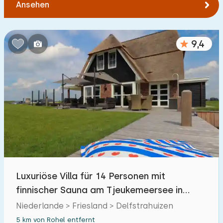
Ansehen
9,4
Luxuriöse Villa für 14 Personen mit
finnischer Sauna am Tjeukemeersee in
Friesland
Niederlande > Friesland > Delfstrahuizen
5 km von Rohel entfernt