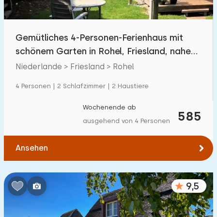
Freibad
0
Kinderanimation
Gemütliches 4-Personen-Ferienhaus mit
10
schönem Garten in Rohel, Friesland, nahe
Kindereinrichtungen im Park
10
dem Tjeukem
Niederlande > Friesland > Rohel
Zugänglichkeit
4 Personen | 2 Schlafzimmer | 2 Haustiere
Eingeschränkte Mobilität
0
Wochenende ab
585
ausgehend von 4 Personen
Rollstuhlgerecht
0
Hilfsmittel
1
Ansehen
9,5