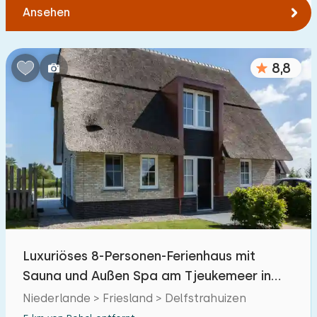
Ansehen
8,8
Luxuriöses 8-Personen-Ferienhaus mit
Sauna und Außen Spa am Tjeukemeer in
Friesland
Niederlande > Friesland > Delfstrahuizen