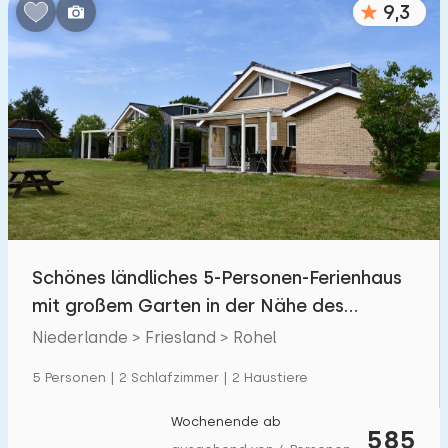
9,3
Schlafzimmern:
1
2
3
4
5
Badezimmer:
1
2
3
4
5
Entfernungen
Schönes ländliches 5-Personen-Ferienhaus
Von Rohel
:
(max. km)
mit großem Garten in der Nähe des
1
5
10
20
30
Tjeukemeer
Niederlande > Friesland > Rohel
Zum Meer
:
5 Personen | 2 Schlafzimmer | 2 Haustiere
(max. km)
1
2
5
10
20
Wochenende ab
585