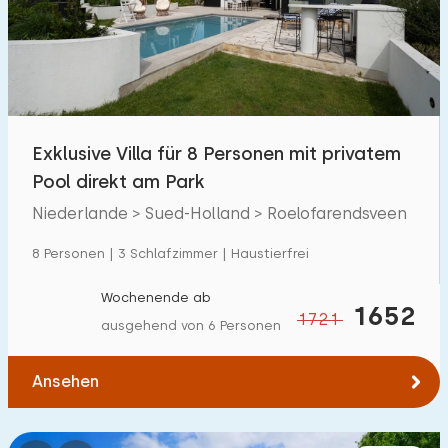
Schwimmbad
1
Eingezäunter Garten
1
Haustierfrei
1
Fahrradschuppen
0
Exklusive Villa für 8 Personen mit privatem
Ladestation Auto
1
Pool direkt am Park
Niederlande > Sued-Holland > Roelofarendsveen
Budget
8 Personen | 3 Schlafzimmer | Haustierfrei
Wochenende ab
1652
1721
ausgehend von 6 Personen
€ 0 — € 1000+
Ansehen
Mindestanzahl