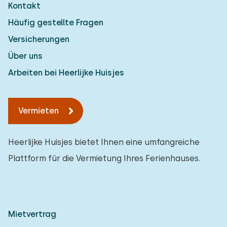
Kontakt
Einfamilienhaus
2
Häufig gestellte Fragen
Ferienbauernhof
0
Versicherungen
Villa
1
Über uns
Ferienwohnung
0
Arbeiten bei Heerlijke Huisjes
Tiny house
0
Vermieten
Hausboot
0
Kinderfreundlich
Heerlijke Huisjes bietet Ihnen eine umfangreiche
Plattform für die Vermietung Ihres Ferienhauses.
Kindermöbel
0
Eingezäunter Garten
1
Spielgeräte im Garten
0
Mietvertrag
Hallenbad
0